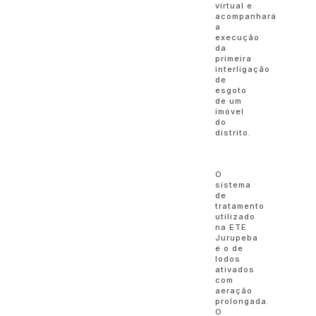
virtual e
acompanhará
a
execução
da
primeira
interligação
de
esgoto
de um
imóvel
do
distrito.
O
sistema
de
tratamento
utilizado
na ETE
Jurupeba
é o de
lodos
ativados
com
aeração
prolongada.
O