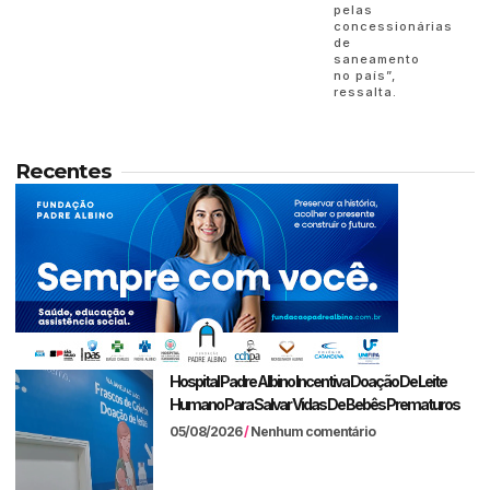
pelas
concessionárias
de
saneamento
no país”,
ressalta.
Recentes
Hospital Padre Albino Incentiva Doação De Leite
Humano Para Salvar Vidas De Bebês Prematuros
05/08/2026
Nenhum comentário