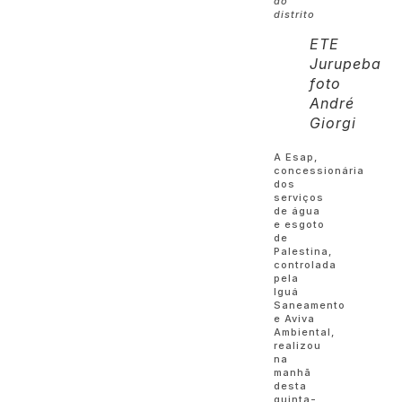
do
distrito
ETE
Jurupeba
foto
André
Giorgi
A Esap,
concessionária
dos
serviços
de água
e esgoto
de
Palestina,
controlada
pela
Iguá
Saneamento
e Aviva
Ambiental,
realizou
na
manhã
desta
quinta-