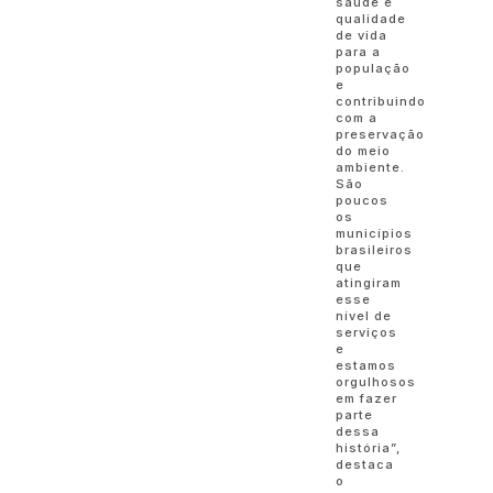
saúde e
qualidade
de vida
para a
população
e
contribuindo
com a
preservação
do meio
ambiente.
São
poucos
os
municípios
brasileiros
que
atingiram
esse
nível de
serviços
e
estamos
orgulhosos
em fazer
parte
dessa
história”,
destaca
o