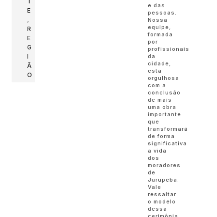
T
e das
E
pessoas.
,
Nossa
equipe,
R
formada
E
por
G
profissionais
I
da
cidade,
Ã
está
O
orgulhosa
com a
conclusão
de mais
uma obra
importante
que
transformará
de forma
significativa
a vida
dos
moradores
de
Jurupeba.
Vale
ressaltar
o modelo
dessa
cerimônia