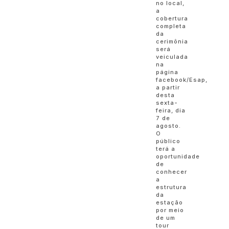
no local,
a
cobertura
completa
da
cerimônia
será
veiculada
na
página
facebook/Esap,
a partir
desta
sexta-
feira, dia
7 de
agosto.
O
público
terá a
oportunidade
de
conhecer
a
estrutura
da
estação
por meio
de um
tour