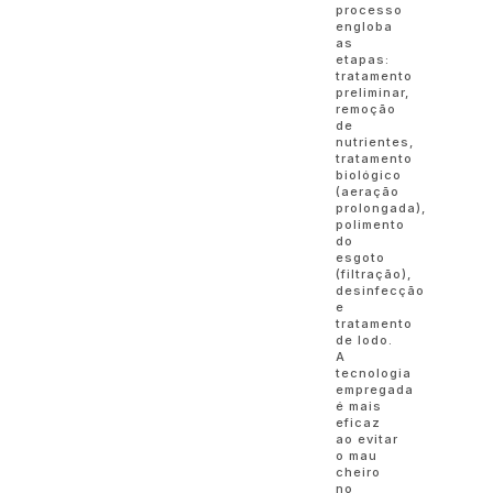
processo
engloba
as
etapas:
tratamento
preliminar,
remoção
de
nutrientes,
tratamento
biológico
(aeração
prolongada),
polimento
do
esgoto
(filtração),
desinfecção
e
tratamento
de lodo.
A
tecnologia
empregada
é mais
eficaz
ao evitar
o mau
cheiro
no