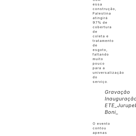
essa
construção,
Palestina
atingirá
97% de
cobertura
de
coleta e
tratamento
de
esgoto,
faltando
muito
pouco
para a
universalização
do
serviço.
Gravação
Inauguraçã
ETE_Jurupe
Boni_
O evento
contou
apenas