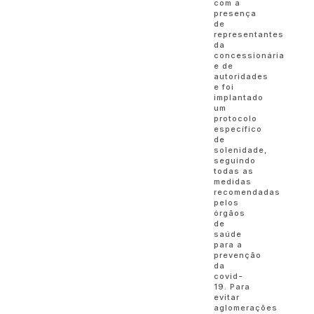
com a
presença
de
representantes
da
concessionária
e de
autoridades
e foi
implantado
um
protocolo
específico
de
solenidade,
seguindo
todas as
medidas
recomendadas
pelos
órgãos
de
saúde
para a
prevenção
da
covid-
19. Para
evitar
aglomerações