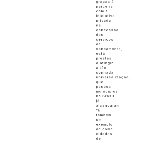
graças à
parceria
com a
iniciativa
privada
na
concessão
dos
serviços
de
saneamento,
está
prestes
a atingir
a tão
sonhada
universalização,
que
poucos
municípios
no Brasil
já
alcançaram.
“É
também
um
exemplo
de como
cidades
de