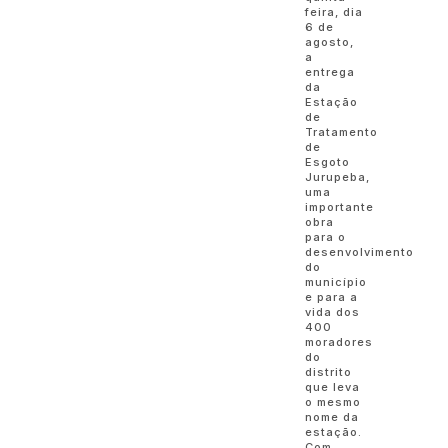
feira, dia
6 de
agosto,
a
entrega
da
Estação
de
Tratamento
de
Esgoto
Jurupeba,
uma
importante
obra
para o
desenvolvimento
do
município
e para a
vida dos
400
moradores
do
distrito
que leva
o mesmo
nome da
estação.
Com