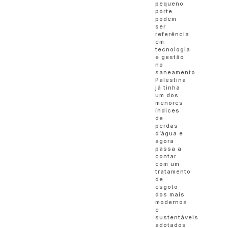
pequeno
porte
podem
ser
referência
em
tecnologia
e gestão
no
saneamento.
Palestina
já tinha
um dos
menores
índices
de
perdas
d’água e
agora
passa a
contar
com um
tratamento
de
esgoto
dos mais
modernos
e
sustentáveis
adotados