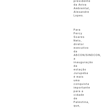
presidente
da Aviva
Ambiental,
Alexandre
Lopes.
Para
Percy
Soares
Neto,
diretor
executivo
da
ABCON/SINDCON,
a
inauguração
da
estação
Jurupeba
é mais
uma
conquista
importante
para a
cidade
de
Palestina,
que,