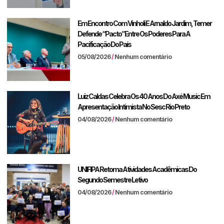
Em Encontro Com Vinholi E Arnaldo Jardim, Temer
Defende “pacto” Entre Os Poderes Para A
Pacificação Do País
05/08/2026
Nenhum comentário
Luiz Caldas Celebra Os 40 Anos Do Axé Music Em
Apresentação Intimista No Sesc Rio Preto
04/08/2026
Nenhum comentário
UNIFIPA Retoma Atividades Acadêmicas Do
Segundo Semestre Letivo
04/08/2026
Nenhum comentário