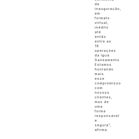
de
inauguração,
em
formato
virtual,
inédito
até
então
entre as
18
operações
da Iguá
Saneamento.
Estamos
honrando
mais
esse
compromisso
com
nossos
clientes,
mas de
uma
forma
responsável
e
segura”,
afirma.