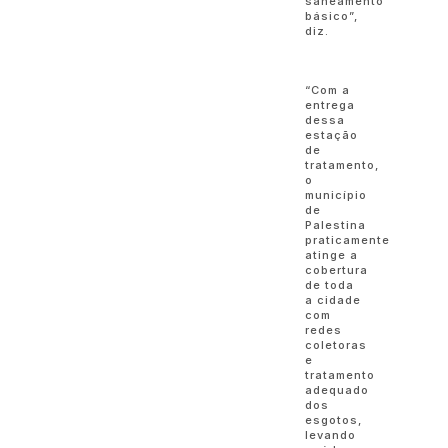
saneamento
básico”,
diz.
“Com a
entrega
dessa
estação
de
tratamento,
o
município
de
Palestina
praticamente
atinge a
cobertura
de toda
a cidade
com
redes
coletoras
e
tratamento
adequado
dos
esgotos,
levando