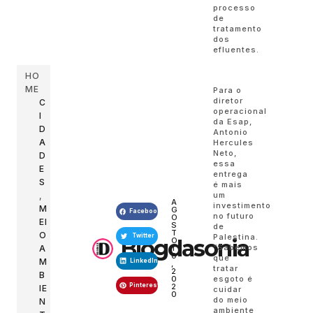
processo
de
tratamento
dos
efluentes.
HO
ME
Para o
diretor
C
operacional
I
da Esap,
D
Antonio
A
Hercules
Neto,
D
essa
E
entrega
S
é mais
,
um
A
investimento
M
G
Facebook
no futuro
O
EI
S
de
T
O
Palestina.
Twitter
Blogdasonia
O
“Sabemos
A
1
0
que
M
LinkedIn
,
tratar
2
B
0
esgoto é
Pinterest
2
IE
cuidar
0
do meio
N
ambiente