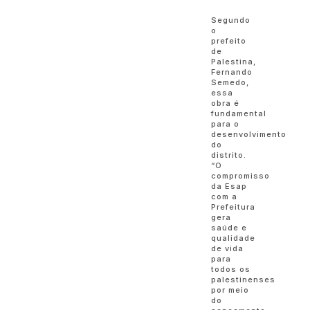
Segundo
o
prefeito
de
Palestina,
Fernando
Semedo,
essa
obra é
fundamental
para o
desenvolvimento
do
distrito.
“O
compromisso
da Esap
com a
Prefeitura
gera
saúde e
qualidade
de vida
para
todos os
palestinenses
por meio
do