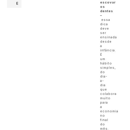
escovar
E
os
dentes
–
essa
dica
deve
ser
ensinada
desde
a
infância.
É
um
hábito
simples,
do
dia-
a-
dia
que
colabora
muito
para
a
economia
no
final
do
mês.