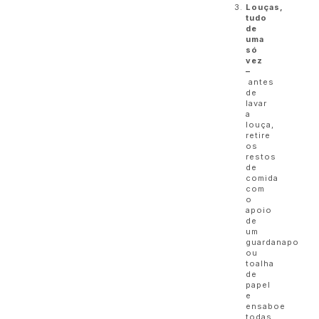
Louças,
tudo
de
uma
só
vez
–
antes
de
lavar
a
louça,
retire
os
restos
de
comida
com
o
apoio
de
um
guardanapo
ou
toalha
de
papel
e
ensaboe
todas