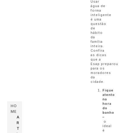
Usar
água de
forma
inteligente
é uma
questão
de
hábito
da
família
inteira.
Confira
as dicas
que a
Esap preparou
para os
moradores
da
cidade.
Fique
atento
na
hora
HO
do
ME
banho
A
–
o
R
ideal
T
é