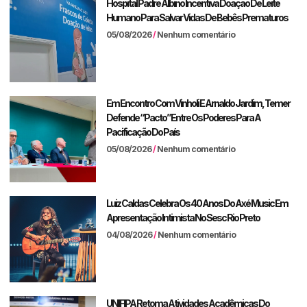
Hospital Padre Albino Incentiva Doação De Leite
Humano Para Salvar Vidas De Bebês Prematuros
05/08/2026
Nenhum comentário
Em Encontro Com Vinholi E Arnaldo Jardim, Temer
Defende “pacto” Entre Os Poderes Para A
Pacificação Do País
05/08/2026
Nenhum comentário
Luiz Caldas Celebra Os 40 Anos Do Axé Music Em
Apresentação Intimista No Sesc Rio Preto
04/08/2026
Nenhum comentário
UNIFIPA Retoma Atividades Acadêmicas Do