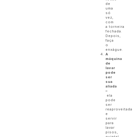
de
uma
só
vez,
com
a torneira
fechada.
Depois,
faça
o
enxágue.
A
máquina
de
lavar
pode
ser
sua
aliada
–
ela
pode
ser
reaproveitada
e
servir
para
lavar
pisos,
quintal