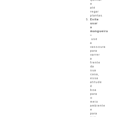
e
até
regar
plantas.
Evite
usar
a
mangueira
–
use
a
vassoura
para
varrer
a
frente
da
sua
casa,
essa
atitude
é
boa
para
o
meio
ambiente
e
para