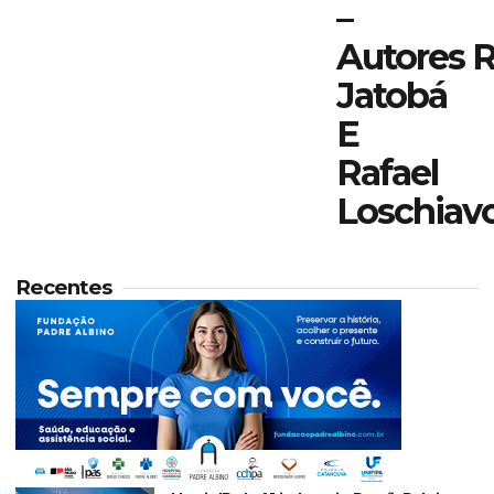
–
Autores 
Jatobá
E
Rafael
Loschiavo
Recentes