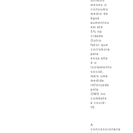
últimos
meses o
consumo
médio de
água
aumentou
em até
5% na
cidade.
Outro
fator que
corrobora
para
essa alta
é o
isolamento
social,
mais uma
medida
reforçada
pela
OMS no
combate
à covid-
19.
A
concessionária