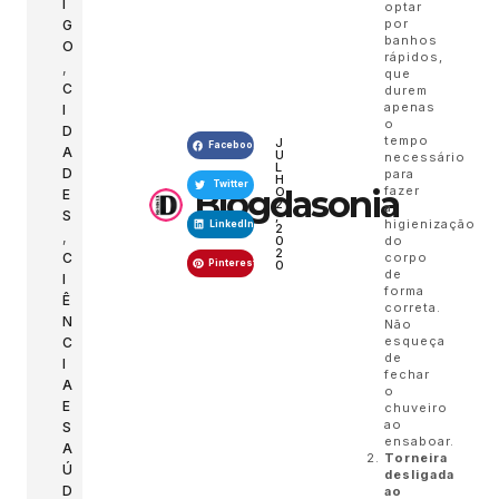
I
optar
por
G
banhos
O
rápidos,
,
que
C
durem
apenas
I
o
D
tempo
J
Facebook
A
U
necessário
L
D
para
H
Twitter
Blogdasonia
fazer
O
E
2
a
S
,
higienização
LinkedIn
2
,
0
do
2
C
corpo
Pinterest
0
de
I
forma
Ê
correta.
N
Não
esqueça
C
de
I
fechar
A
o
E
chuveiro
ao
S
ensaboar.
A
Torneira
Ú
desligada
D
ao