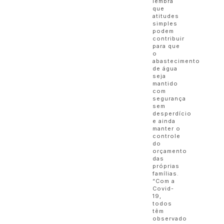
lembra
que
atitudes
simples
podem
contribuir
para que
o
abastecimento
de água
seja
mantido
com
segurança
sem
desperdício
e ainda
manter o
controle
do
orçamento
das
próprias
famílias.
“Com a
Covid-
19,
todos
têm
observado