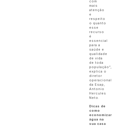
com
mais
atenção
e
respeito
o quanto
esse
recurso
é
essencial
para a
saúde e
qualidade
de vida
de toda
população”,
explica o
diretor
operacional
da Esap,
Antonio
Hercules
Neto.
Dicas de
como
economizar
água na
sua casa