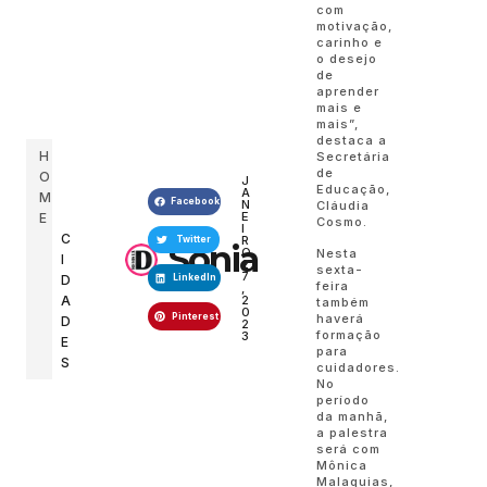
com
motivação,
carinho e
o desejo
de
aprender
mais e
mais”,
destaca a
H
Secretária
de
O
J
Educação,
A
M
Facebook
N
Cláudia
E
E
Cosmo.
I
C
R
Twitter
Sonia
O
Nesta
I
2
sexta-
7
D
LinkedIn
feira
,
A
2
também
0
Pinterest
haverá
D
2
formação
3
E
para
S
cuidadores.
No
período
da manhã,
a palestra
será com
Mônica
Malaquias,