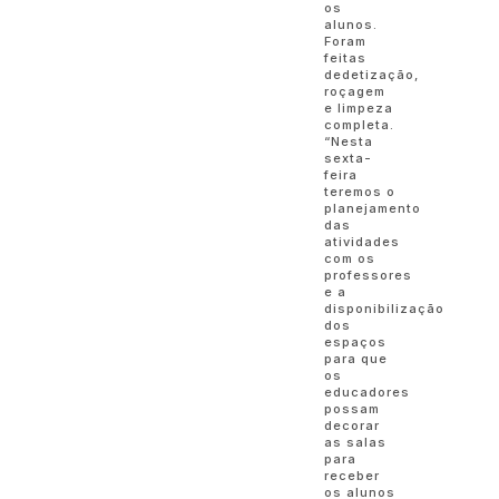
os
alunos.
Foram
feitas
dedetização,
roçagem
e limpeza
completa.
“Nesta
sexta-
feira
teremos o
planejamento
das
atividades
com os
professores
e a
disponibilização
dos
espaços
para que
os
educadores
possam
decorar
as salas
para
receber
os alunos