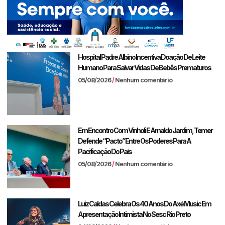
Hospital Padre Albino Incentiva Doação De Leite
Humano Para Salvar Vidas De Bebês Prematuros
05/08/2026
Nenhum comentário
Em Encontro Com Vinholi E Arnaldo Jardim, Temer
Defende “pacto” Entre Os Poderes Para A
Pacificação Do País
05/08/2026
Nenhum comentário
Luiz Caldas Celebra Os 40 Anos Do Axé Music Em
Apresentação Intimista No Sesc Rio Preto