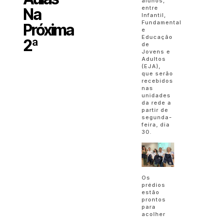
alunos,
entre
Na
Infantil,
Fundamental
Próxima
e
Educação
2ª
de
Jovens e
Adultos
(EJA),
que serão
recebidos
nas
unidades
da rede a
partir de
segunda-
feira, dia
30.
Os
prédios
estão
prontos
para
acolher