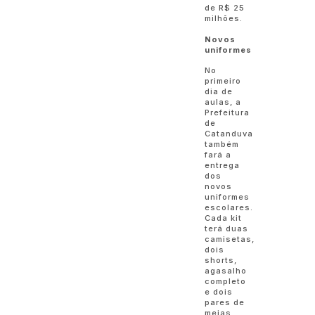
de R$ 25
milhões.
Novos
uniformes
No
primeiro
dia de
aulas, a
Prefeitura
de
Catanduva
também
fará a
entrega
dos
novos
uniformes
escolares.
Cada kit
terá duas
camisetas,
dois
shorts,
agasalho
completo
e dois
pares de
meias.