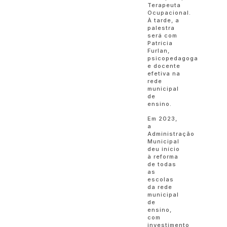
Terapeuta
Ocupacional.
À tarde, a
palestra
será com
Patrícia
Furlan,
psicopedagoga
e docente
efetiva na
rede
municipal
de
ensino.
Em 2023,
a
Administração
Municipal
deu início
à reforma
de todas
as
escolas
da rede
municipal
de
ensino,
com
investimento