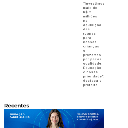
“Investimos
mais de
R$ 2
milhões
na
aquisição
das
roupas
para
nossas
crianças
e
prezamos
por peças
qualidade.
Educação
é nossa
prioridade”,
destaca o
prefeito.
Recentes