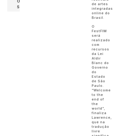
O
de artes
S
integradas
online do
Brasil.
O
FestFIM
será
realizado
com
recursos
da Lei
Aldir
Blanc do
Governo
do
Estado
de São
Paulo.
“Welcome
to the
end of
the
world”,
finaliza
Lawrence,
que na
tradução
livre
significa