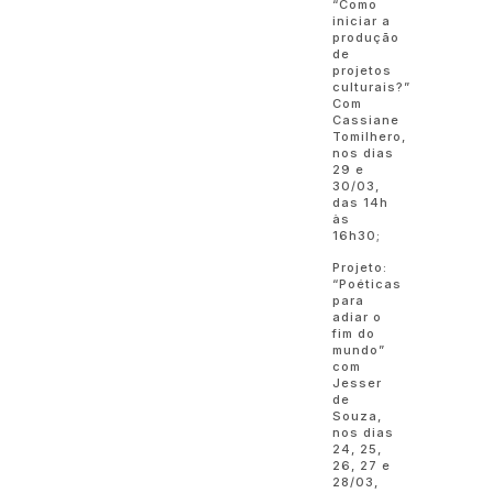
“Como
iniciar a
produção
de
projetos
culturais?”
Com
Cassiane
Tomilhero,
nos dias
29 e
30/03,
das 14h
às
16h30;
Projeto:
“Poéticas
para
adiar o
fim do
mundo”
com
Jesser
de
Souza,
nos dias
24, 25,
26, 27 e
28/03,