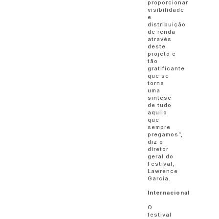
proporcionar
visibilidade
e
distribuição
de renda
através
deste
projeto é
tão
gratificante
que se
torna
uma
síntese
de tudo
aquilo
que
sempre
pregamos”,
diz o
diretor
geral do
Festival,
Lawrence
Garcia.
Internacional
O
festival