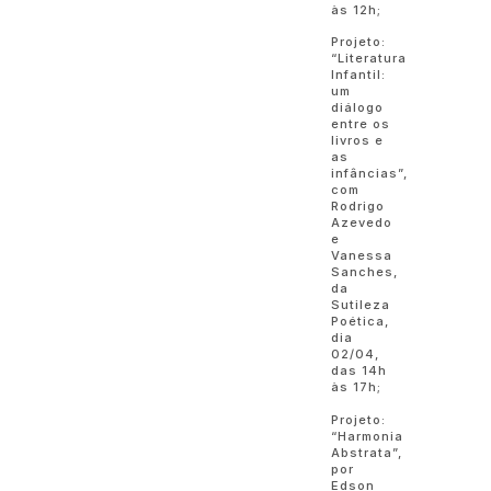
às 12h;
Projeto:
“Literatura
Infantil:
um
diálogo
entre os
livros e
as
infâncias”,
com
Rodrigo
Azevedo
e
Vanessa
Sanches,
da
Sutileza
Poética,
dia
02/04,
das 14h
às 17h;
Projeto:
“Harmonia
Abstrata”,
por
Edson