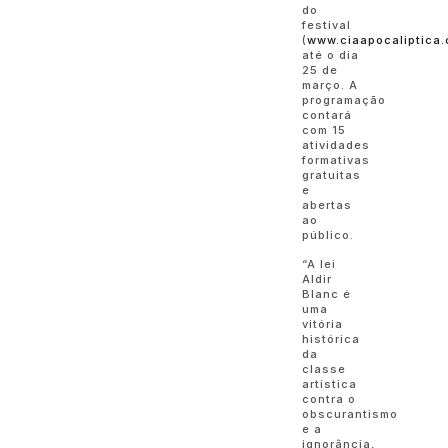
do
festival
(
www.ciaapocaliptica.
até o dia
25 de
março. A
programação
contará
com 15
atividades
formativas
gratuitas
e
abertas
ao
público.
“A lei
Aldir
Blanc é
uma
vitória
histórica
da
classe
artística
contra o
obscurantismo
e a
ignorância,