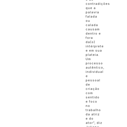
contradições
que a
palavra
falada
ou
calada
causam
dentro e
fora
da(o)
intérprete
e em sua
plateia.
Um
processo
autêntico,
individual
e
pessoal
de
criação
com
sentido
e foco
no
trabalho
da atriz
e do
ator”, diz