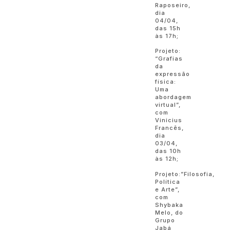
Raposeiro,
dia
04/04,
das 15h
às 17h;
Projeto:
“Grafias
da
expressão
física:
Uma
abordagem
virtual”,
com
Vinicius
Francês,
dia
03/04,
das 10h
às 12h;
Projeto:”Filosofia,
Política
e Arte”,
com
Shybaka
Melo, do
Grupo
Jabá