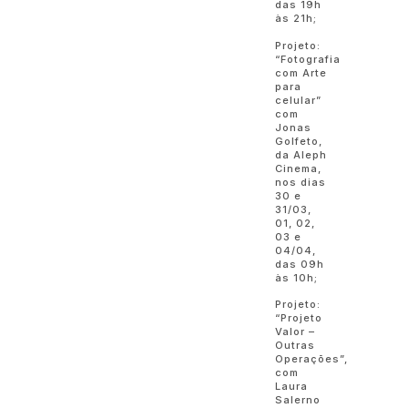
das 19h
às 21h;
Projeto:
“Fotografia
com Arte
para
celular”
com
Jonas
Golfeto,
da Aleph
Cinema,
nos dias
30 e
31/03,
01, 02,
03 e
04/04,
das 09h
às 10h;
Projeto:
“Projeto
Valor –
Outras
Operações”,
com
Laura
Salerno