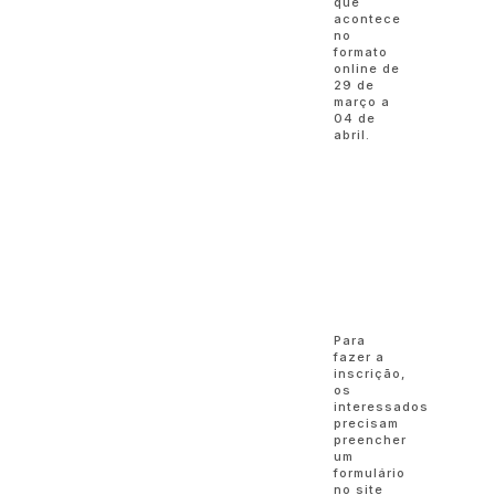
que
acontece
no
formato
online de
29 de
março a
04 de
abril.
Para
fazer a
inscrição,
os
interessados
precisam
preencher
um
formulário
no site