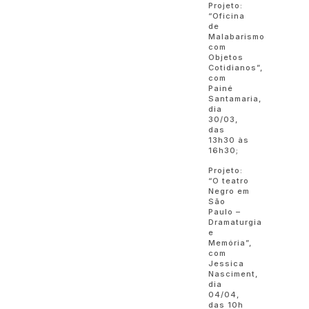
Projeto:
“Oficina
de
Malabarismo
com
Objetos
Cotidianos”,
com
Painé
Santamaria,
dia
30/03,
das
13h30 às
16h30;
Projeto:
“O teatro
Negro em
São
Paulo –
Dramaturgia
e
Memória”,
com
Jessica
Nasciment,
dia
04/04,
das 10h