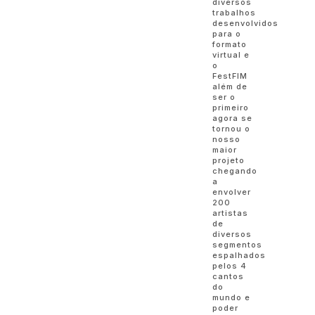
diversos
trabalhos
desenvolvidos
para o
formato
virtual e
o
FestFIM
além de
ser o
primeiro
agora se
tornou o
nosso
maior
projeto
chegando
a
envolver
200
artistas
de
diversos
segmentos
espalhados
pelos 4
cantos
do
mundo e
poder