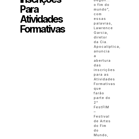
begun…
o fim do
Para
mundo”,
com
Atividades
essas
palavras,
Formativas
Lawrence
Garcia,
diretor
da Cia.
Apocalíptica,
anuncia
a
abertura
das
inscrições
para as
Atividades
Formativas
que
farão
parte do
2°
FestFIM
–
Festival
de Artes
do Fim
do
Mundo,