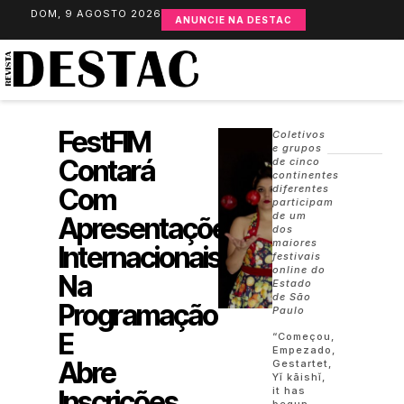
DOM, 9 AGOSTO 2026
ANUNCIE NA DESTAC
FestFIM
Coletivos
e grupos
Contará
de cinco
continentes
Com
diferentes
participam
de um
Apresentações
dos
maiores
Internacionais
festivais
online do
Na
Estado
de São
Programação
Paulo
E
“Começou,
Empezado,
Abre
Gestartet,
Yǐ kāishǐ,
Inscrições
it has