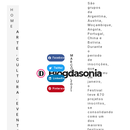
São
grupos
H
da
O
Argentina,
Áustria,
M
Moçambique,
E
Angola,
A
Portugal,
R
China e
Bolívia.
T
Durante
E
o
,
período
M
Facebook
A
C
de
R
inscrições,
U
Ç
O
que
Twitter
Blogdasonia
L
2
aconteceu
3
T
em
,
LinkedIn
2
U
janeiro,
0
o
R
2
Pinterest
Festival
1
A
teve 670
,
projetos
inscritos,
E
se
V
consolidando
E
como um
N
dos
maiores
T
festivais