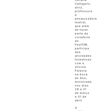
Juliana
Calligaris,
atriz,
professora
e
pesquisadora
teatral,
que além
de fazer
parte da
curadoria
do
FestFIM,
participa
das
atividades
formativas
com a
oficina
Palavra
na boca
do Ator,
ministrada
nos dias
29 e 31
de março
e 01 de
abril.
O