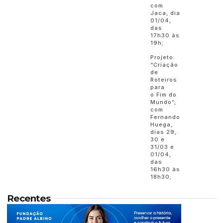
com
Jaca, dia
01/04,
das
17h30 às
19h;
Projeto:
“Criação
de
Roteiros
para
o Fim do
Mundo”,
com
Fernando
Huega,
dias 29,
30 e
31/03 e
01/04,
das
16h30 às
18h30;
Recentes