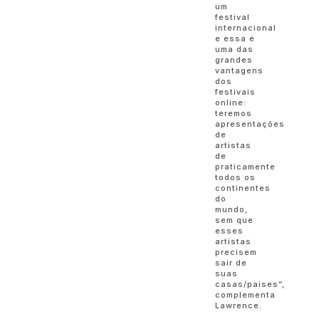
um
festival
internacional
e essa é
uma das
grandes
vantagens
dos
festivais
online:
teremos
apresentações
de
artistas
de
praticamente
todos os
continentes
do
mundo,
sem que
esses
artistas
precisem
sair de
suas
casas/países”,
complementa
Lawrence.