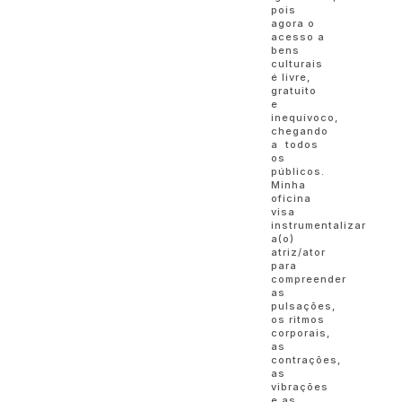
pois
agora o
acesso a
bens
culturais
é livre,
gratuito
e
inequívoco,
chegando
a todos
os
públicos.
Minha
oficina
visa
instrumentalizar
a(o)
atriz/ator
para
compreender
as
pulsações,
os ritmos
corporais,
as
contrações,
as
vibrações
e as