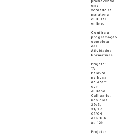
promovendo
uma
verdadeira
maratona
cultural
online.
Confira a
programação
completa
das
Atividades
Formativas:
Projeto:
“A
Palavra
na boca
do Ator”,
com
Juliana
Calligaris,
nos dias
29/3,
31/3 e
01/04,
das 10h
às 12h;
Projeto: