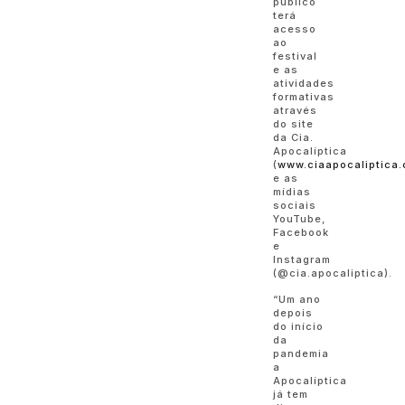
público
terá
acesso
ao
festival
e as
atividades
formativas
através
do site
da Cia.
Apocalíptica
(
www.ciaapocaliptica
e as
mídias
sociais
YouTube,
Facebook
e
Instagram
(@cia.apocaliptica).
“Um ano
depois
do início
da
pandemia
a
Apocalíptica
já tem