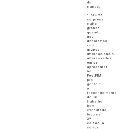
do
mundo.
“Foi uma
surpresa
muito
grande
quando
nos
deparamos
com
grupos
internacionais
interessados
em se
apresentar
no
FestFIM,
pra
gente é
o
reconhecimento
de um
trabalho
bem
executado,
logo na
2ª
edição já
somos