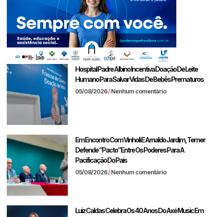
Hospital Padre Albino Incentiva Doação De Leite
Humano Para Salvar Vidas De Bebês Prematuros
05/08/2026
Nenhum comentário
Em Encontro Com Vinholi E Arnaldo Jardim, Temer
Defende “pacto” Entre Os Poderes Para A
Pacificação Do País
05/08/2026
Nenhum comentário
Luiz Caldas Celebra Os 40 Anos Do Axé Music Em