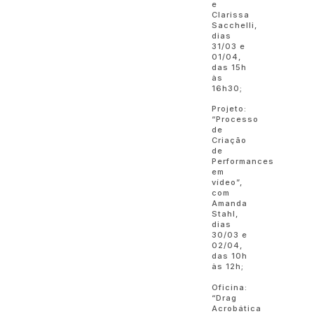
e
Clarissa
Sacchelli,
dias
31/03 e
01/04,
das 15h
às
16h30;
Projeto:
“Processo
de
Criação
de
Performances
em
vídeo”,
com
Amanda
Stahl,
dias
30/03 e
02/04,
das 10h
às 12h;
Oficina:
“Drag
Acrobática