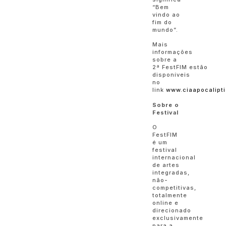
“Bem
vindo ao
fim do
mundo”.
Mais
informações
sobre a
2ª FestFIM estão
disponíveis
no
link
www.ciaapocalipti
Sobre o
Festival
O
FestFIM
é um
festival
internacional
de artes
integradas,
não-
competitivas,
totalmente
online e
direcionado
exclusivamente
para a