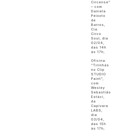
Circense”
– com
Daniela
Peixoto
de
Barros,
Cia.
Circo
Soul, dia
02/04,
das 14h
às 17h;
Oficina:
“Tirinhas
no Clip
STUDIO
Paint”,
com
Wesley
Sebastião
Estáci,
da
Capivara
LABS,
dia
03/04,
das 15h
às 17h;