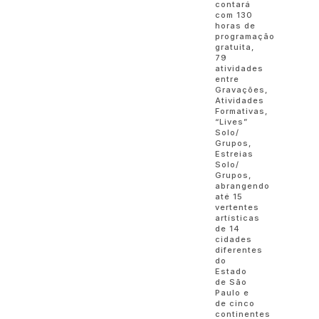
contará
com 130
horas de
programação
gratuita,
79
atividades
entre
Gravações,
Atividades
Formativas,
“Lives”
Solo/
Grupos,
Estreias
Solo/
Grupos,
abrangendo
até 15
vertentes
artísticas
de 14
cidades
diferentes
do
Estado
de São
Paulo e
de cinco
continentes