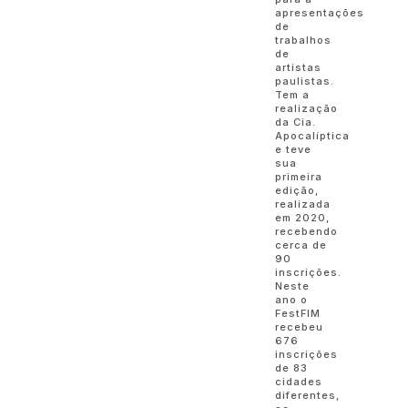
apresentações
de
trabalhos
de
artistas
paulistas.
Tem a
realização
da Cia.
Apocalíptica
e teve
sua
primeira
edição,
realizada
em 2020,
recebendo
cerca de
90
inscrições.
Neste
ano o
FestFIM
recebeu
676
inscrições
de 83
cidades
diferentes,