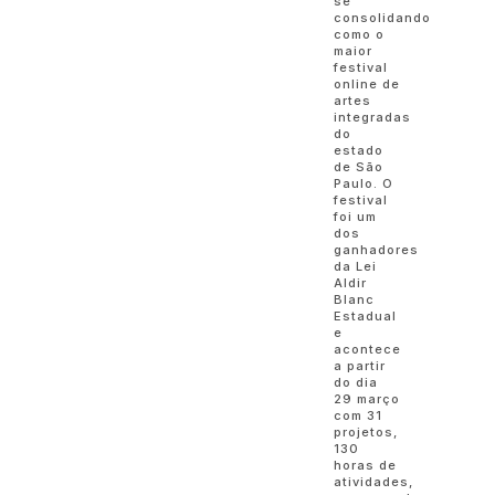
se
consolidando
como o
maior
festival
online de
artes
integradas
do
estado
de São
Paulo. O
festival
foi um
dos
ganhadores
da Lei
Aldir
Blanc
Estadual
e
acontece
a partir
do dia
29 março
com 31
projetos,
130
horas de
atividades,