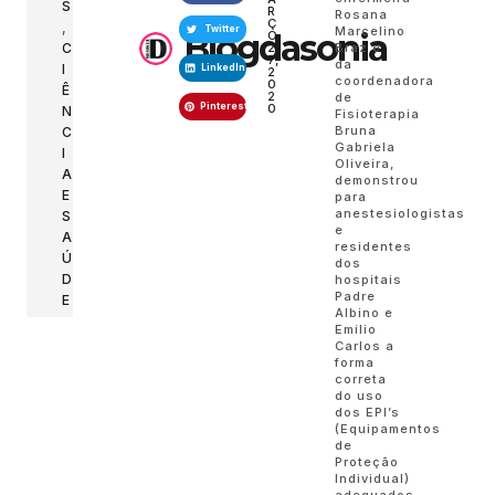
S
R
Rosana
Ç
,
Twitter
Marcelino
Blogdasonia
O
C
2
Braz e
7,
da
I
LinkedIn
2
coordenadora
0
Ê
2
de
Pinterest
0
N
Fisioterapia
Bruna
C
Gabriela
I
Oliveira,
A
demonstrou
E
para
anestesiologistas
S
e
A
residentes
Ú
dos
D
hospitais
Padre
E
Albino e
Emílio
Carlos a
forma
correta
do uso
dos EPI’s
(Equipamentos
de
Proteção
Individual)