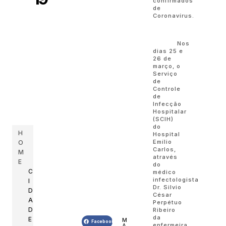
confirmados
de
Coronavírus.
Nos
dias 25 e
26 de
março, o
Serviço
de
Controle
de
Infecção
Hospitalar
(SCIH)
do
H
Hospital
Emílio
O
Carlos,
M
através
E
do
C
médico
infectologista
I
Dr. Silvio
D
César
A
Perpétuo
D
Ribeiro
da
E
M
Facebook
enfermeira
A