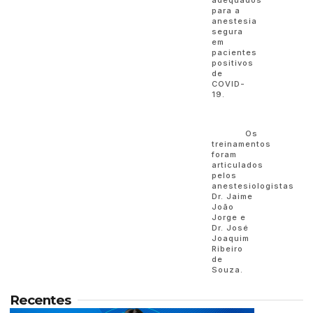
adequados
para a
anestesia
segura
em
pacientes
positivos
de
COVID-
19.
Os
treinamentos
foram
articulados
pelos
anestesiologistas
Dr. Jaime
João
Jorge e
Dr. José
Joaquim
Ribeiro
de
Souza.
Recentes