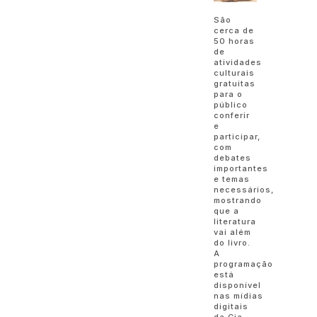
São
cerca de
50 horas
de
atividades
culturais
gratuitas
para o
público
conferir
e
participar,
com
debates
importantes
e temas
necessários,
mostrando
que a
literatura
vai além
do livro.
A
programação
está
disponível
nas mídias
digitais
da Cia.