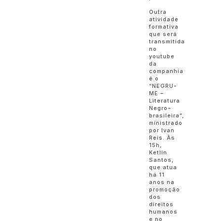
Outra
atividade
formativa
que será
transmitida
no
youtube
da
companhia
é o
“NEGRU-
ME –
Literatura
Negro-
brasileira”,
ministrado
por Ivan
Reis. Às
15h,
Ketlin
Santos,
que atua
há 11
anos na
promoção
dos
direitos
humanos
e no