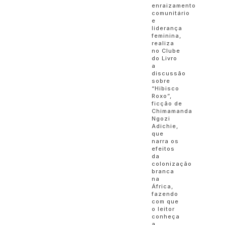
enraizamento
comunitário
e
liderança
feminina,
realiza
no Clube
do Livro
a
discussão
sobre
“Hibisco
Roxo”,
ficção de
Chimamanda
Ngozi
Adichie,
que
narra os
efeitos
da
colonização
branca
na
África,
fazendo
com que
o leitor
conheça
a