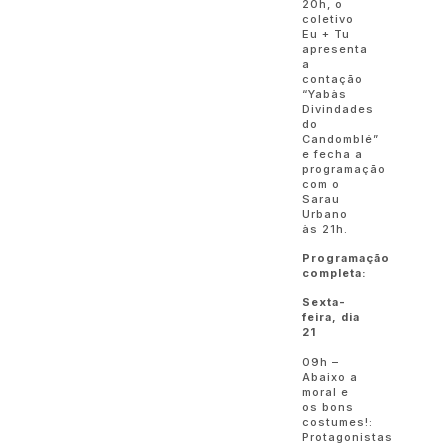
20h, o
coletivo
Eu + Tu
apresenta
a
contação
“Yabàs
Divindades
do
Candomblé”
e fecha a
programação
com o
Sarau
Urbano
às 21h.
Programação
completa:
Sexta-
feira, dia
21
09h –
Abaixo a
moral e
os bons
costumes!:
Protagonistas