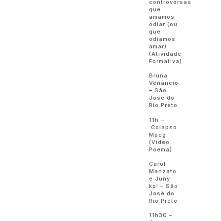
controversas
que
amamos
odiar (ou
que
odiamos
amar)
(Atividade
Formativa)
Bruna
Venâncio
– São
José do
Rio Preto
11h –
Colapso
Mpeg
(Vídeo
Poema)
Carol
Manzato
e Juny
kp! – São
José do
Rio Preto
11h30 –