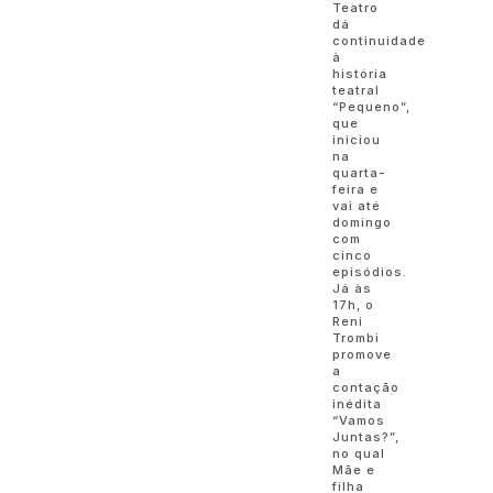
Teatro
dá
continuidade
à
história
teatral
“Pequeno”,
que
iniciou
na
quarta-
feira e
vai até
domingo
com
cinco
episódios.
Já às
17h, o
Reni
Trombi
promove
a
contação
inédita
“Vamos
Juntas?”,
no qual
Mãe e
filha