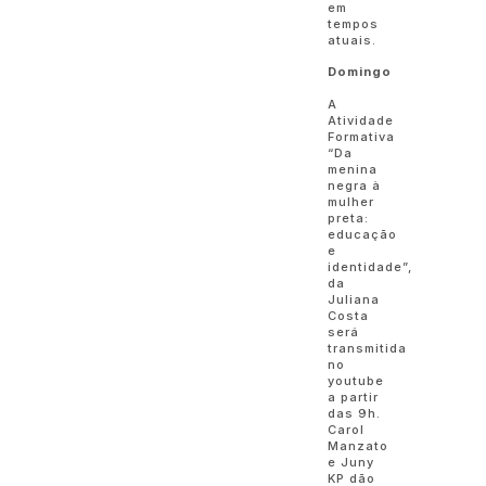
em
tempos
atuais.
Domingo
A
Atividade
Formativa
“Da
menina
negra à
mulher
preta:
educação
e
identidade”,
da
Juliana
Costa
será
transmitida
no
youtube
a partir
das 9h.
Carol
Manzato
e Juny
KP dão