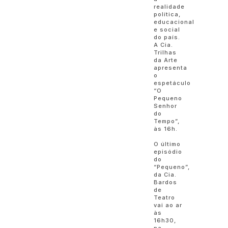
realidade
política,
educacional
e social
do país.
A Cia.
Trilhas
da Arte
apresenta
o
espetáculo
“O
Pequeno
Senhor
do
Tempo”,
às 16h.
O último
episódio
do
“Pequeno”,
da Cia.
Bardos
de
Teatro
vai ao ar
às
16h30,
na