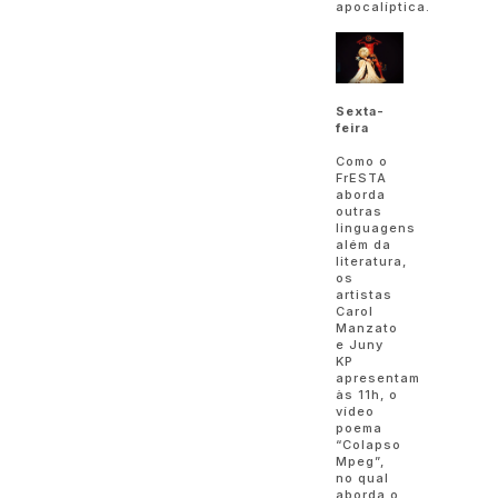
apocalíptica.
Sexta-
feira
Como o
FrESTA
aborda
outras
linguagens
além da
literatura,
os
artistas
Carol
Manzato
e Juny
KP
apresentam
às 11h, o
vídeo
poema
“Colapso
Mpeg”,
no qual
aborda o