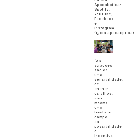
Apocalíptica:
Spotify,
YouTube,
Facebook
e
Instagram
(@cia.apocaliptica).
“As
atrações
são de
uma
sensibilidade,
de
encher
os olhos,
abre
mesmo
uma
fresta no
campo
da
possibilidade
e
incentiva