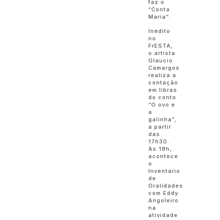
faz o
“Conta
Maria”.
Inédito
no
FrESTA,
o artista
Glaucio
Camargos
realiza a
contação
em libras
do conto
“O ovo e
a
galinha”,
a partir
das
17h30.
Às 19h,
acontece
o
Inventário
de
Oralidades
com Eddy
Angoleiro
na
atividade