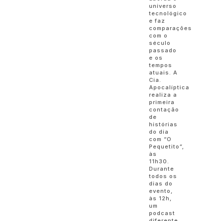
universo
tecnológico
e faz
comparações
com o
século
passado
e os
tempos
atuais. A
Cia.
Apocalíptica
realiza a
primeira
contação
de
histórias
do dia
com “O
Pequetito”,
às
11h30.
Durante
todos os
dias do
evento,
às 12h,
um
podcast
diferente