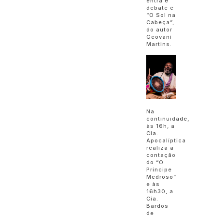
entra e
debate é
“O Sol na
Cabeça”,
do autor
Geovani
Martins.
Na
continuidade,
às 16h, a
Cia.
Apocalíptica
realiza a
contação
do “O
Príncipe
Medroso”
e às
16h30, a
Cia.
Bardos
de