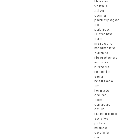
Urbano
volta a
ativa
com a
participação
do
público.
O evento
que
marcou o
movimento
cultural
riopretense
em sua
história
recente
será
realizado
em
formato
online,
com
duração
de 1h
transmitido
ao vivo
pelas
mídias
sociais
da