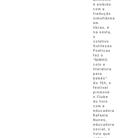
é exibido
com a
tradução
simultânea
em
libras, e
na sexta,
o
coletivo
Sutilezas
Poéticas
faz o
“NINHO:
colo e
literatura
para
bebês”.
Às 15h, o
festival
promove
o Clube
do livro
com a
educadora
Rafaela
Nunes,
educadora
social, o
livro que