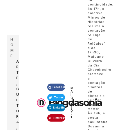
continuidade,
às 17h, o
coletivo
Mimos de
Histórias
realiza a
contação
“A Loja
H
de
Relógios”
O
e às
M
17h30,
E
Mafuane
Oliveira
A
da Cia
R
Chaveiroeiro
T
promove
E
a
contação
,
“Contos
Facebook
M
C
A
de
U
I
distrair e
O
Twitter
Blogdasonia
L
brincar
2
1,
com a
T
2
LinkedIn
morte”.
0
U
Às 19h, a
2
R
1
poeta
Pinterest
A
paulistana
Susanna
,