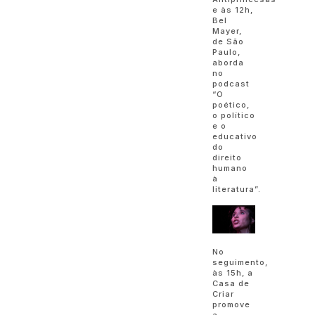
e às 12h,
Bel
Mayer,
de São
Paulo,
aborda
no
podcast
“O
poético,
o político
e o
educativo
do
direito
humano
à
literatura”.
No
seguimento,
às 15h, a
Casa de
Criar
promove
a