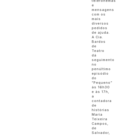
telefonemas
e
mensagens
com os
mais
diversos
pedidos
de ajuda.
A Cia.
Bardos
de
Teatro
dá
seguimento
no
penúltimo
episódio
do
“Pequeno”
às 16h30
e às 17h,
a
contadora
de
histórias
Maria
Teixeira
Campos,
de
Salvador,