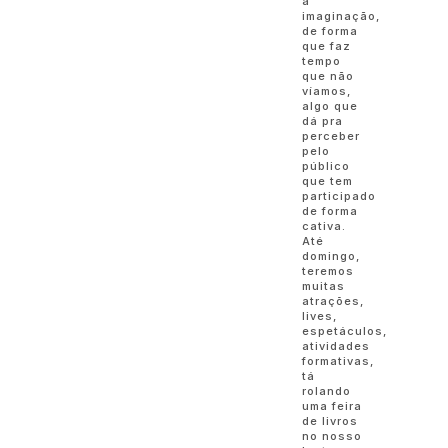
a
imaginação,
de forma
que faz
tempo
que não
víamos,
algo que
dá pra
perceber
pelo
público
que tem
participado
de forma
cativa.
Até
domingo,
teremos
muitas
atrações,
lives,
espetáculos,
atividades
formativas,
tá
rolando
uma feira
de livros
no nosso