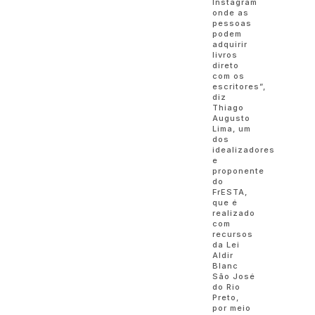
Instagram
onde as
pessoas
podem
adquirir
livros
direto
com os
escritores”,
diz
Thiago
Augusto
Lima, um
dos
idealizadores
e
proponente
do
FrESTA,
que é
realizado
com
recursos
da Lei
Aldir
Blanc
São José
do Rio
Preto,
por meio