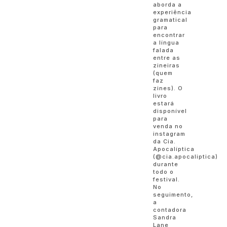
aborda a
experiência
gramatical
para
encontrar
a língua
falada
entre as
zineiras
(quem
faz
zines). O
livro
estará
disponível
para
venda no
instagram
da Cia.
Apocalíptica
(@cia.apocaliptica)
durante
todo o
festival.
No
seguimento,
a
contadora
Sandra
Lane