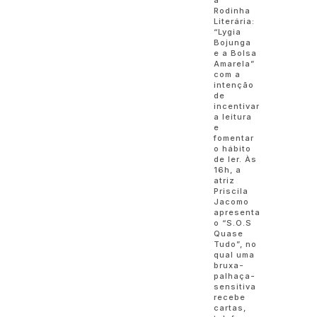
Rodinha
Literária:
“Lygia
Bojunga
e a Bolsa
Amarela”
com a
intenção
de
incentivar
a leitura
e
fomentar
o hábito
de ler. Às
16h, a
atriz
Priscila
Jacomo
apresenta
o “S.O.S
Quase
Tudo”, no
qual uma
bruxa-
palhaça-
sensitiva
recebe
cartas,