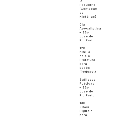
O
Pequetito
(Contação
de
Histórias)
Cia
Apocaliptica
– São
José do
Rio Preto
12h –
NINHO:
colo e
literatura
para
bebês
(Podcast)
Sutilezas
Poéticas
– São
José do
Rio Preto
13h –
Zines
Digitais
para