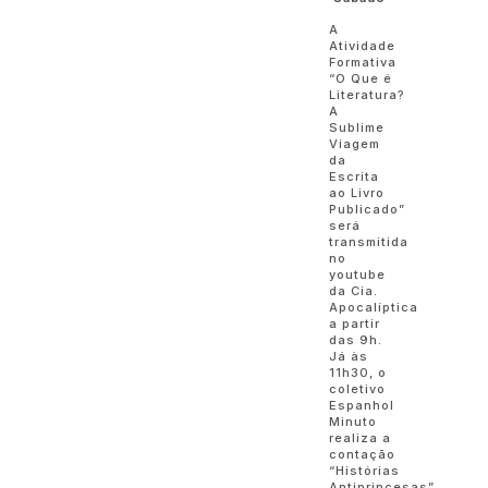
A
Atividade
Formativa
“O Que é
Literatura?
A
Sublime
Viagem
da
Escrita
ao Livro
Publicado”
será
transmitida
no
youtube
da Cia.
Apocalíptica
a partir
das 9h.
Já às
11h30, o
coletivo
Espanhol
Minuto
realiza a
contação
“Histórias
Antiprincesas”