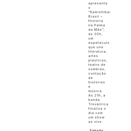
apresenta
o
“Kamishibai
Brasil –
História
na Palma
da Mão”,
às 20h,
um
espetáculo
que une
literatura,
artes
plásticas,
teatro de
sombras,
contação
de
histórias
e
música.
Às 21h, a
banda
Trovalírica
finaliza o
dia com
um show
ao vivo.
Sábado