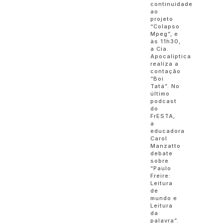
continuidade
ao
projeto
“Colapso
Mpeg”, e
às 11h30,
a Cia.
Apocalíptica
realiza a
contação
“Boi
Tatá”. No
último
podcast
do
FrESTA,
a
educadora
Carol
Manzatto
debate
sobre
“Paulo
Freire:
Leitura
de
mundo e
Leitura
da
palavra”.