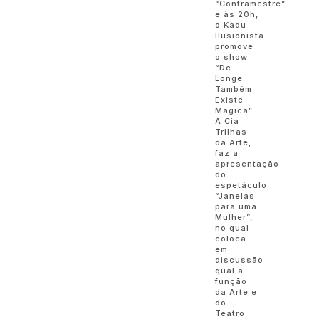
“Contramestre”
e às 20h,
o Kadu
Ilusionista
promove
o show
“De
Longe
Também
Existe
Mágica”.
A Cia
Trilhas
da Arte,
faz a
apresentação
do
espetáculo
“Janelas
para uma
Mulher”,
no qual
coloca
em
discussão
qual a
função
da Arte e
do
Teatro