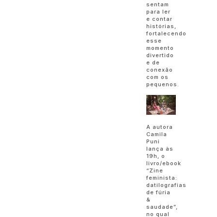
sentam
para ler
e contar
histórias,
fortalecendo
esse
momento
divertido
e de
conexão
com os
pequenos.
A autora
Camila
Puni
lança às
19h, o
livro/ebook
“Zine
feminista:
datilografias
de fúria
&
saudade”,
no qual