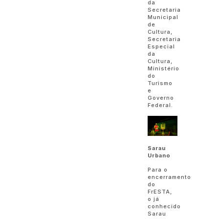
da
Secretaria
Municipal
de
Cultura,
Secretaria
Especial
da
Cultura,
Ministério
do
Turismo
e
Governo
Federal.
Sarau
Urbano
Para o
encerramento
do
FrESTA,
o já
conhecido
Sarau