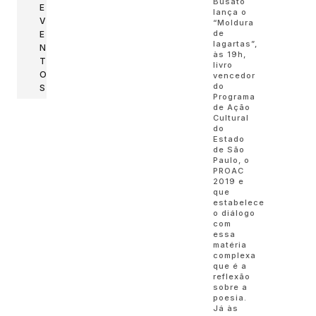
Busato
E
lança o
V
“Moldura
de
E
lagartas”,
N
às 19h,
T
livro
O
vencedor
do
S
Programa
de Ação
Cultural
do
Estado
de São
Paulo, o
PROAC
2019 e
que
estabelece
o diálogo
com
essa
matéria
complexa
que é a
reflexão
sobre a
poesia.
Já às