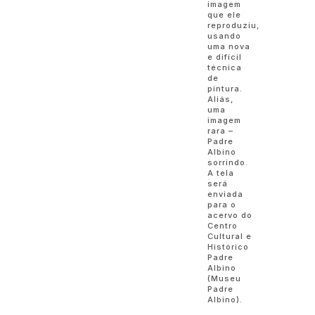
imagem
que ele
reproduziu,
usando
uma nova
e difícil
técnica
de
pintura.
Aliás,
uma
imagem
rara –
Padre
Albino
sorrindo.
A tela
será
enviada
para o
acervo do
Centro
Cultural e
Histórico
Padre
Albino
(Museu
Padre
Albino).