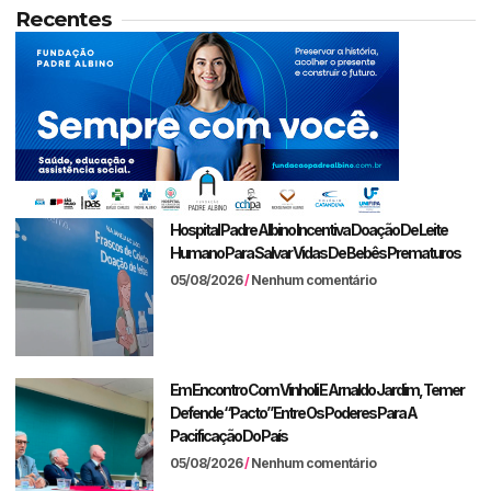
Recentes
Hospital Padre Albino Incentiva Doação De Leite
Humano Para Salvar Vidas De Bebês Prematuros
05/08/2026
Nenhum comentário
Em Encontro Com Vinholi E Arnaldo Jardim, Temer
Defende “pacto” Entre Os Poderes Para A
Pacificação Do País
05/08/2026
Nenhum comentário