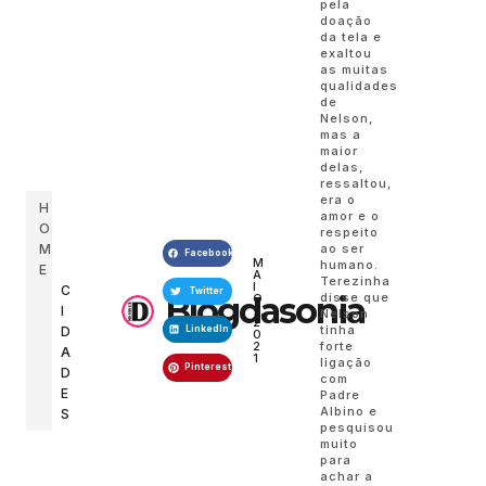
pela
doação
da tela e
exaltou
as muitas
qualidades
de
Nelson,
mas a
maior
delas,
ressaltou,
era o
H
amor e o
O
respeito
M
ao ser
Facebook
M
humano.
E
A
Terezinha
I
C
Twitter
Blogdasonia
disse que
O
I
7,
Nelson
2
tinha
D
LinkedIn
0
2
forte
A
1
ligação
Pinterest
D
com
E
Padre
Albino e
S
pesquisou
muito
para
achar a