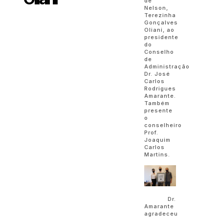
de
Nelson,
Terezinha
Gonçalves
Oliani, ao
presidente
do
Conselho
de
Administração
Dr. José
Carlos
Rodrigues
Amarante.
Também
presente
o
conselheiro
Prof.
Joaquim
Carlos
Martins.
Dr.
Amarante
agradeceu