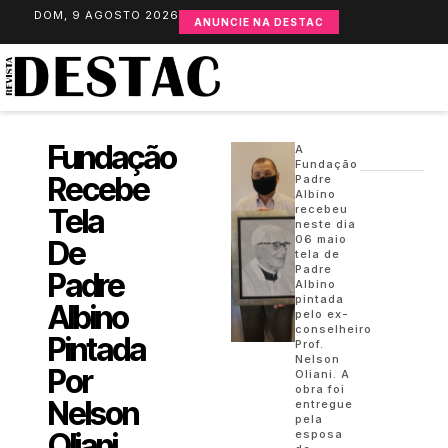
DOM, 9 AGOSTO 2026
ANUNCIE NA DESTAC
Fundação
A
Fundação
Recebe
Padre
Albino
Tela
recebeu
neste dia
06 maio
De
tela de
Padre
Padre
Albino
pintada
Albino
pelo ex-
conselheiro
Pintada
Prof.
Nelson
Por
Oliani. A
obra foi
Nelson
entregue
pela
Oliani
esposa