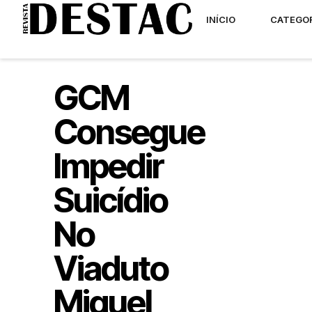
INÍCIO
CATEGO
GCM
Consegue
Impedir
Suicídio
No
Viaduto
Miguel