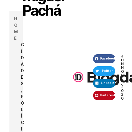
Pachá
H
O
M
E
C
I
J
D
Facebook
U
N
A
H
D
Blogd
O
Twitter
1
E
9
,
S
LinkedIn
2
,
0
2
Pinterest
P
0
O
L
Í
C
I