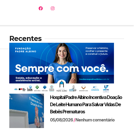
Recentes
Hospital Padre Albino Incentiva Doação
De Leite Humano Para Salvar Vidas De
Bebês Prematuros
05/08/2026
Nenhum comentário