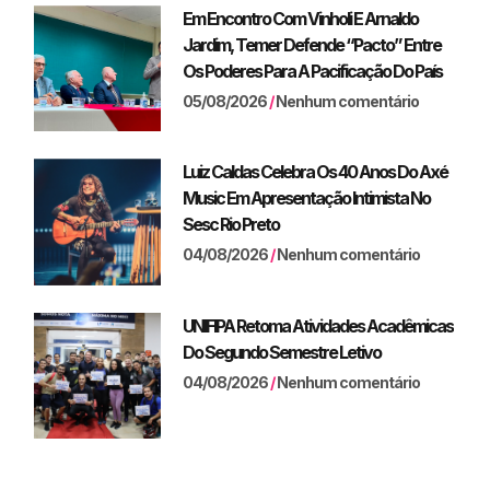
Em Encontro Com Vinholi E Arnaldo
Jardim, Temer Defende “pacto” Entre
Os Poderes Para A Pacificação Do País
05/08/2026
Nenhum comentário
Luiz Caldas Celebra Os 40 Anos Do Axé
Music Em Apresentação Intimista No
Sesc Rio Preto
04/08/2026
Nenhum comentário
UNIFIPA Retoma Atividades Acadêmicas
Do Segundo Semestre Letivo
04/08/2026
Nenhum comentário