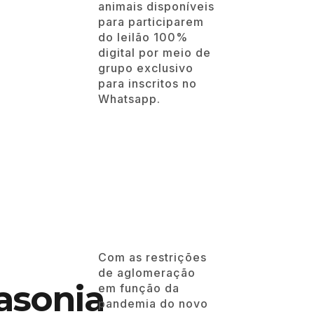
animais disponíveis
para participarem
do leilão 100%
digital por meio de
grupo exclusivo
para inscritos no
Whatsapp.
Com as restrições
de aglomeração
em função da
pandemia do novo
Coronavírus e o
cancelamento dos
asonia
eventos que
contribuem para a
manutenção do
tratamento dos
pacientes, o HCC