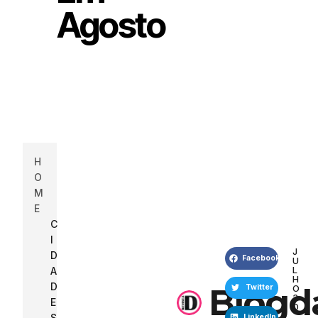
Agosto
H
O
M
E
C
I
J
D
Facebook
U
L
A
H
D
Blogd
O
Twitter
3
E
0
,
S
LinkedIn
2
,
0
2
Pinterest
E
0
V