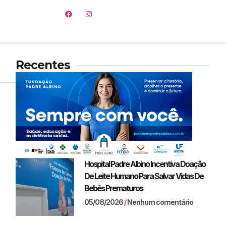
Recentes
Hospital Padre Albino Incentiva Doação
De Leite Humano Para Salvar Vidas De
Bebês Prematuros
05/08/2026
Nenhum comentário