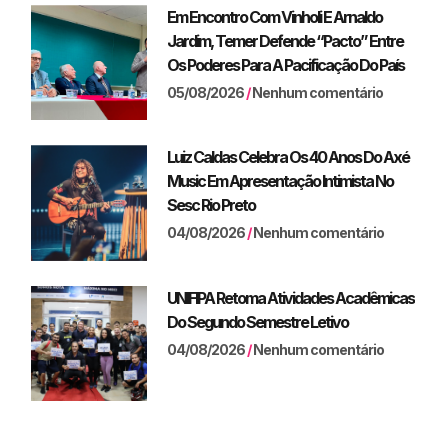
Em Encontro Com Vinholi E Arnaldo
Jardim, Temer Defende “pacto” Entre
Os Poderes Para A Pacificação Do País
05/08/2026
Nenhum comentário
Luiz Caldas Celebra Os 40 Anos Do Axé
Music Em Apresentação Intimista No
Sesc Rio Preto
04/08/2026
Nenhum comentário
UNIFIPA Retoma Atividades Acadêmicas
Do Segundo Semestre Letivo
04/08/2026
Nenhum comentário