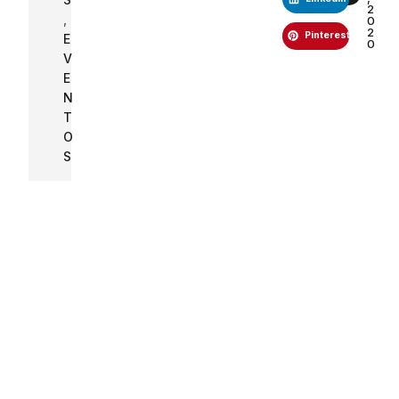
E
N
T
O
S