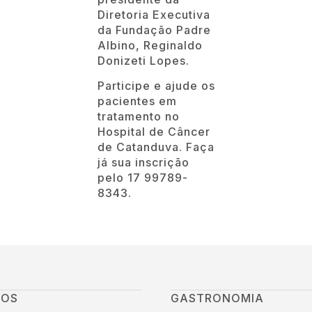
tratamento no
Hospital de Câncer
de Catanduva. Faça
já sua inscrição
pelo 17 99789-
8343.
GOS
GASTRONOMIA
NISTA
MODA
URA E EVENTOS
PETS E JARDINS
RAÇÃO
SAÚDE E BEM ESTAR
ACAO
TURISMO