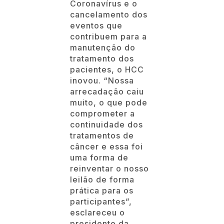
inovou. “Nossa
arrecadação caiu
muito, o que pode
comprometer a
continuidade dos
tratamentos de
câncer e essa foi
uma forma de
reinventar o nosso
leilão de forma
prática para os
participantes”,
esclareceu o
presidente da
Diretoria Executiva
da Fundação Padre
Albino, Reginaldo
Donizeti Lopes.
Participe e ajude os
pacientes em