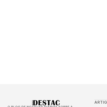
ARTI
O BLOG DE NOTÍCIAS DIÁRIAS SOBRE A
NOSSA REGIÃO.
COLU
CULT
DECO
EDUC