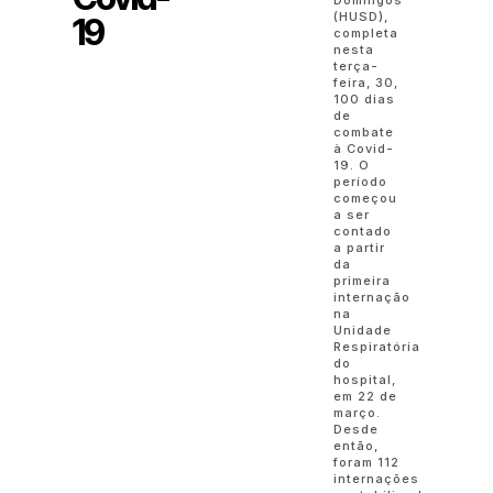
(HUSD),
19
completa
nesta
terça-
feira, 30,
100 dias
de
combate
à Covid-
19. O
período
começou
a ser
contado
a partir
da
primeira
internação
na
Unidade
Respiratória
do
hospital,
em 22 de
março.
Desde
então,
foram 112
internações