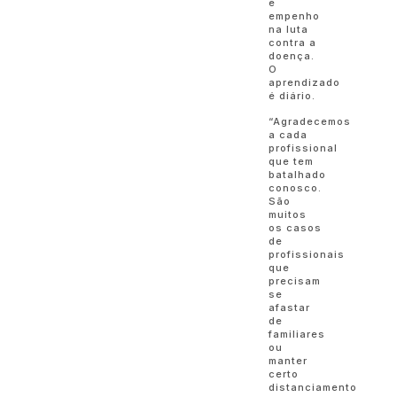
e
empenho
na luta
contra a
doença.
O
aprendizado
é diário.
“Agradecemos
a cada
profissional
que tem
batalhado
conosco.
São
muitos
os casos
de
profissionais
que
precisam
se
afastar
de
familiares
ou
manter
certo
distanciamento