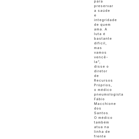
para
preservar
a saúde
e
integridade
de quem
ama. A
luta é
bastante
difícil,
mas
vamos
vencê-
la”,
disse o
diretor
de
Recursos
Próprios,
o médico
pneumologista
Fábio
Macchione
dos
Santos.
O médico
também
atua na
linha de
frente