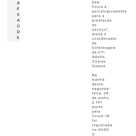
bem
A
física e
E
psicologicamente
S
para a
A
prestação
do
Ú
serviço”,
D
disse o
E
coordenador
de
Enfermagem
da UTI
Adulto,
Ozeias
Ujaque.
Na
manhã
desta
segunda-
feira, 29
de junho,
a 14ª
morte
pela
Covid-19
foi
registrada
no HUSD.
O