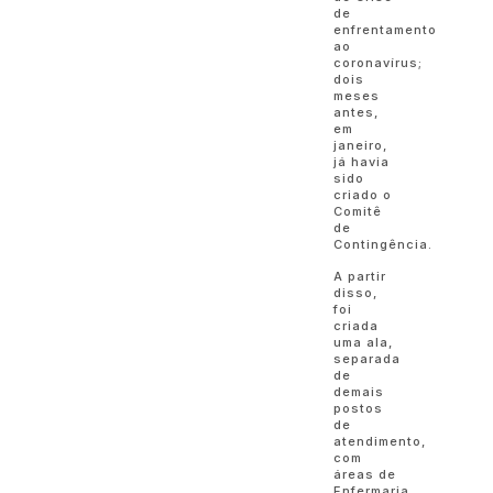
de
enfrentamento
ao
coronavírus;
dois
meses
antes,
em
janeiro,
já havia
sido
criado o
Comitê
de
Contingência.
A partir
disso,
foi
criada
uma ala,
separada
de
demais
postos
de
atendimento,
com
áreas de
Enfermaria