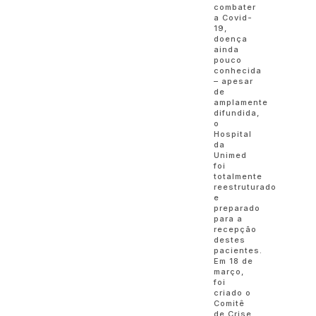
combater
a Covid-
19,
doença
ainda
pouco
conhecida
– apesar
de
amplamente
difundida,
o
Hospital
da
Unimed
foi
totalmente
reestruturado
e
preparado
para a
recepção
destes
pacientes.
Em 18 de
março,
foi
criado o
Comitê
de Crise