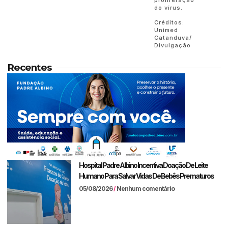
do vírus.
Créditos:
Unimed
Catanduva/
Divulgação
Recentes
Hospital Padre Albino Incentiva Doação De Leite
Humano Para Salvar Vidas De Bebês Prematuros
05/08/2026
Nenhum comentário