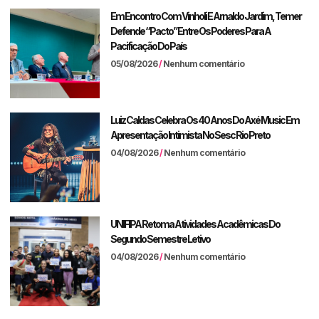
Em Encontro Com Vinholi E Arnaldo Jardim, Temer
Defende “pacto” Entre Os Poderes Para A
Pacificação Do País
05/08/2026
Nenhum comentário
Luiz Caldas Celebra Os 40 Anos Do Axé Music Em
Apresentação Intimista No Sesc Rio Preto
04/08/2026
Nenhum comentário
UNIFIPA Retoma Atividades Acadêmicas Do
Segundo Semestre Letivo
04/08/2026
Nenhum comentário