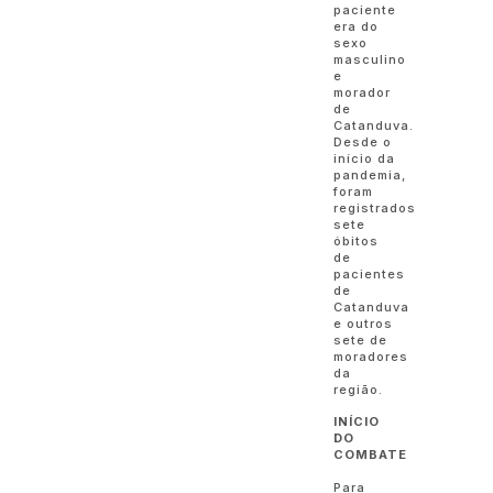
paciente
era do
sexo
masculino
e
morador
de
Catanduva.
Desde o
início da
pandemia,
foram
registrados
sete
óbitos
de
pacientes
de
Catanduva
e outros
sete de
moradores
da
região.
INÍCIO
DO
COMBATE
Para