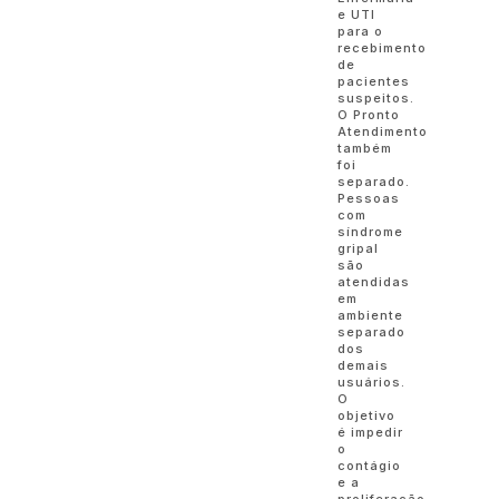
e UTI
para o
recebimento
de
pacientes
suspeitos.
O Pronto
Atendimento
também
foi
separado.
Pessoas
com
síndrome
gripal
são
atendidas
em
ambiente
separado
dos
demais
usuários.
O
objetivo
é impedir
o
contágio
e a
proliferação