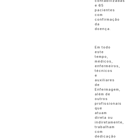
contabilizadas
e 65
pacientes
com
confirmação
da
doença.
Em todo
este
tempo,
médicos,
enfermeiros,
técnicos
e
auxiliares
de
Enfermagem,
além de
outros
profissionais
que
atuam
direta ou
indiretamente,
trabalham
com
dedicação