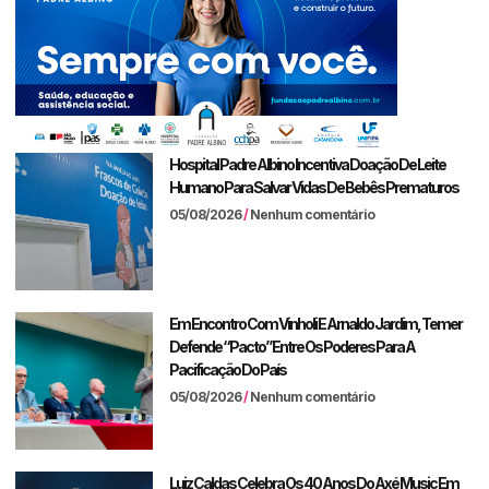
Hospital Padre Albino Incentiva Doação De Leite
Humano Para Salvar Vidas De Bebês Prematuros
05/08/2026
Nenhum comentário
Em Encontro Com Vinholi E Arnaldo Jardim, Temer
Defende “pacto” Entre Os Poderes Para A
Pacificação Do País
05/08/2026
Nenhum comentário
Luiz Caldas Celebra Os 40 Anos Do Axé Music Em