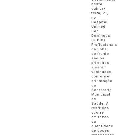
nesta
quinta-
feira, 21,
no
Hospital
Unimed
São
Domingos
(HUSD).
Profissionais
da linha
de frente
são os
primeiros
a serem
vacinados,
conforme
orientação
da
Secretaria
Municipal
de
Saúde. A
restrição
ocorre
em razão
da
quantidade
de doses
repassadas