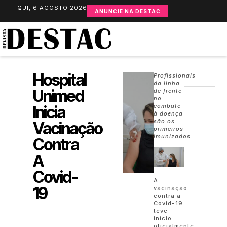
QUI, 6 AGOSTO 2026
ANUNCIE NA DESTAC
Hospital
Profissionais
da linha
Unimed
de frente
no
Inicia
combate
à doença
são os
Vacinação
primeiros
imunizados
Contra
A
Covid-
A
19
vacinação
contra a
Covid-19
teve
início
oficialmente