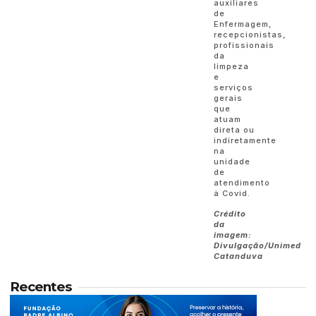
auxiliares
de
Enfermagem,
recepcionistas,
profissionais
da
limpeza
e
serviços
gerais
que
atuam
direta ou
indiretamente
na
unidade
de
atendimento
à Covid.
Crédito
da
imagem:
Divulgação/Unimed
Catanduva
Recentes