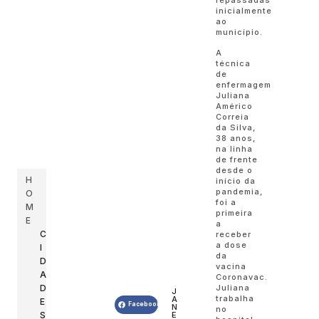
inicialmente
ao
município.
A
técnica
de
enfermagem
Juliana
Américo
Correia
da Silva,
38 anos,
na linha
de frente
desde o
H
início da
pandemia,
O
foi a
M
primeira
E
a
C
receber
a dose
I
da
D
vacina
A
Coronavac.
D
Juliana
J
trabalha
A
E
Facebook
N
no
E
S