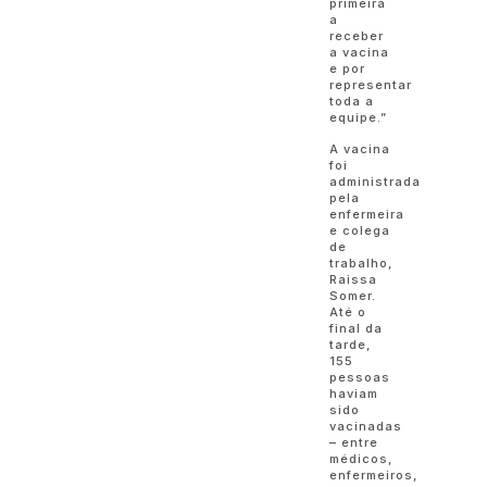
primeira
a
receber
a vacina
e por
representar
toda a
equipe.”
A vacina
foi
administrada
pela
enfermeira
e colega
de
trabalho,
Raissa
Somer.
Até o
final da
tarde,
155
pessoas
haviam
sido
vacinadas
– entre
médicos,
enfermeiros,