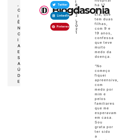
hospital
I
,
R
há 17
Twitter
Blogdasonia
O
anos.
C
2
Ela, que
2
I
LinkedIn
,
tem duas
Ê
2
filhas,
0
Pinterest
N
com 9 e
2
1
19 anos,
C
confessa
I
que teve
A
muito
E
medo da
doença.
S
A
“No
Ú
começo
fiquei
D
apreensiva,
E
com
medo por
mim e
pelos
familiares
que me
esperavam
em casa.
Sou
grata por
ter sido
a