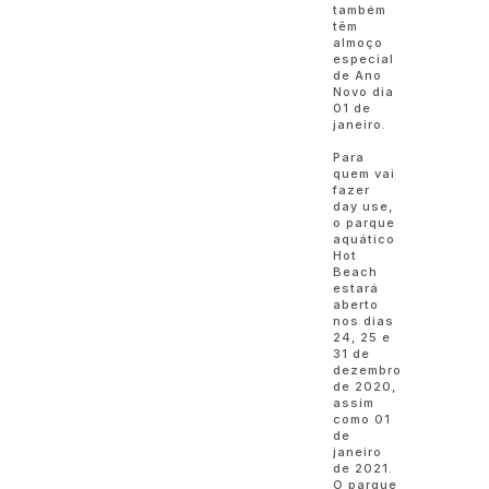
também
têm
almoço
especial
de Ano
Novo dia
01 de
janei
Para
quem vai
fazer
day use,
o parque
aquático
Hot
Beach
estará
aberto
nos dias
24, 25 e
31 de
dezembro
de 2020,
assim
como 01
de
janeiro
de 2021.
O parque