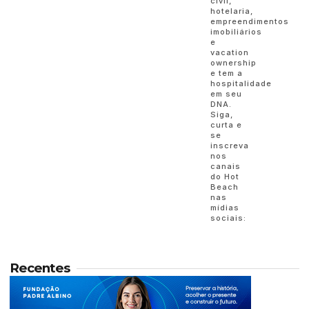
civil,
hotelaria,
empreendimentos
imobiliários
e
vacation
ownership
e tem a
hospitalidade
em seu
DNA.
Siga,
curta e
se
inscreva
nos
canais
do Hot
Beach
nas
mídias
sociais:
Recentes