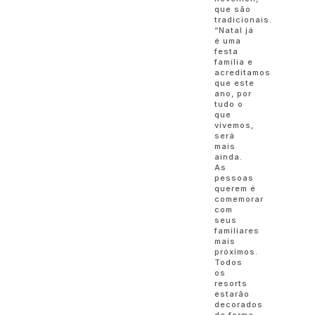
que são
tradicionais.
“Natal já
é uma
festa
família e
acreditamos
que este
ano, por
tudo o
que
vivemos,
será
mais
ainda.
As
pessoas
querem é
comemorar
com
seus
familiares
mais
próximos.
Todos
os
resorts
estarão
decorados