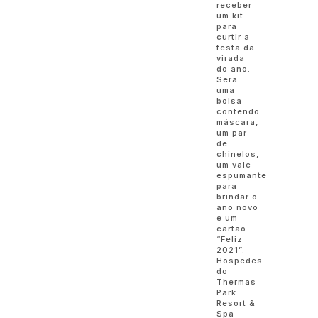
receber
um kit
para
curtir a
festa da
virada
do ano.
Será
uma
bolsa
contendo
máscara,
um par
de
chinelos,
um vale
espumante
para
brindar o
ano novo
e um
cartão
“Feliz
2021”.
Hóspedes
do
Thermas
Park
Resort &
Spa