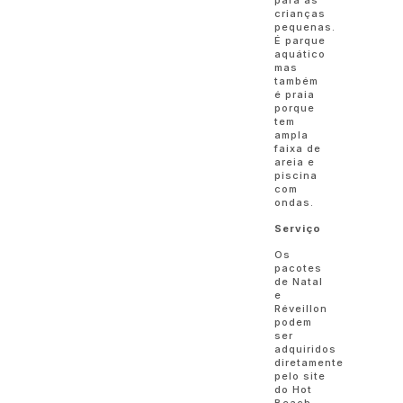
crianças
pequenas.
É parque
aquático
mas
também
é praia
porque
tem
ampla
faixa de
areia e
piscina
com
ondas.
Serviço
Os
pacotes
de Natal
e
Réveillon
podem
ser
adquiridos
diretamente
pelo site
do Hot