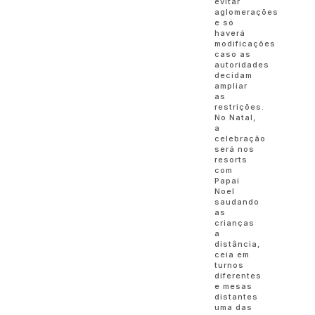
evitar
aglomerações
e só
haverá
modificações
caso as
autoridades
decidam
ampliar
as
restrições.
No Natal,
a
celebração
será nos
resorts
com
Papai
Noel
saudando
as
crianças
a
distância,
ceia em
turnos
diferentes
e mesas
distantes
uma das