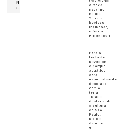
tradicional
N
almoço
S
natalino
no dia
25 com
bebidas
inclusas”,
informa
Bittencourt.
Para a
festa de
Réveillon,
o parque
aquático
será
especialmente
decorado
com o
tema
“Brasil”,
destacando
a cultura
de São
Paulo,
Rio de
Janeiro
e