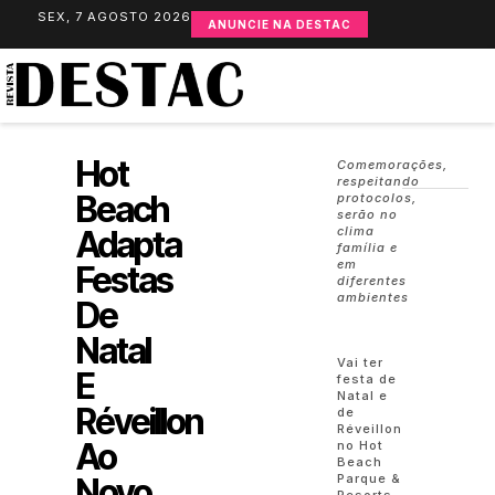
SEX, 7 AGOSTO 2026
ANUNCIE NA DESTAC
Hot
Comemorações,
respeitando
Beach
protocolos,
serão no
Adapta
clima
família e
em
Festas
diferentes
ambientes
De
Natal
Vai ter
E
festa de
Natal e
Réveillon
de
Réveillon
Ao
no Hot
Beach
Parque &
Novo
Resorts,