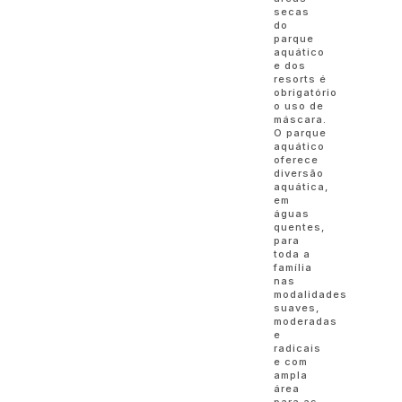
secas
do
parque
aquático
e dos
resorts é
obrigatório
o uso de
máscara.
O parque
aquático
oferece
diversão
aquática,
em
águas
quentes,
para
toda a
família
nas
modalidades
suaves,
moderadas
e
radicais
e com
ampla
área
para as