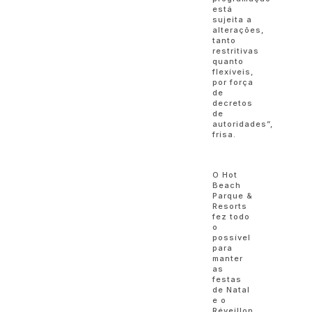
está
sujeita a
alterações,
tanto
restritivas
quanto
flexíveis,
por força
de
decretos
de
autoridades”,
frisa.
O Hot
Beach
Parque &
Resorts
fez todo
o
possível
para
manter
as
festas
de Natal
e o
Réveillon,