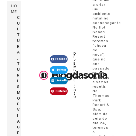
de forma
a criar
HO
um
ME
ambiente
C
natalino
aconchegante.
U
No Hot
L
Beach
T
Resort
U
teremos
“chuva
R
de
A
D
neve”,
E
,
que no
Facebook
Z
E
T
ano
M
passado
U
B
Twitter
Blogdasonia
foi um
R
R
O
sucesso
3
I
LinkedIn
e vamos
,
S
repetir.
2
0
No
Pinterest
M
2
Thermas
0
O
Park
E
Resort &
Spa,
V
além da
I
ceia do
A
dia 24,
G
teremos
o
E