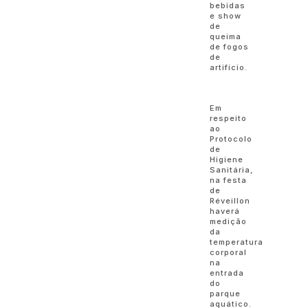
bebidas
e show
de
queima
de fogos
de
artifício.
Em
respeito
ao
Protocolo
de
Higiene
Sanitária,
na festa
de
Réveillon
haverá
medição
da
temperatura
corporal
na
entrada
do
parque
aquático.