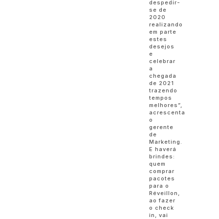
despedir-
se de
2020
realizando
em parte
estes
desejos
e
celebrar
a
chegada
de 2021
trazendo
tempos
melhores”,
acrescenta
o
gerente
de
Marketing.
E haverá
brindes:
quem
comprar
pacotes
para o
Réveillon,
ao fazer
o check
in, vai