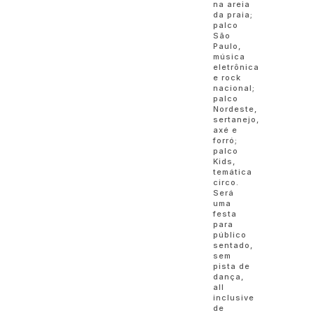
na areia
da praia;
palco
São
Paulo,
música
eletrônica
e rock
nacional;
palco
Nordeste,
sertanejo,
axé e
forró;
palco
Kids,
temática
circo.
Será
uma
festa
para
público
sentado,
sem
pista de
dança,
all
inclusive
de