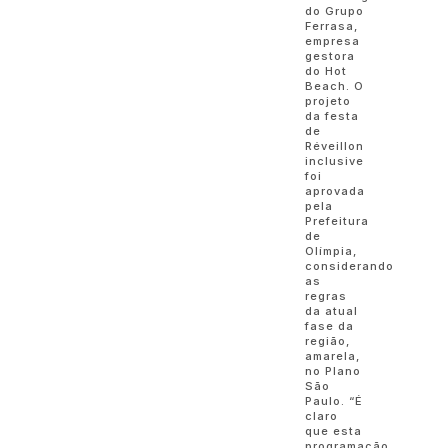
do Grupo
Ferrasa,
empresa
gestora
do Hot
Beach. O
projeto
da festa
de
Réveillon
inclusive
foi
aprovada
pela
Prefeitura
de
Olímpia,
considerando
as
regras
da atual
fase da
região,
amarela,
no Plano
São
Paulo. “É
claro
que esta
programação