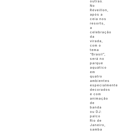
outras.
No
Réveillon,
após a
ceia nos
resorts,
a
celebração
da
virada,
com o
tema
“Brasil”,
será no
parque
aquático
em
quatro
ambientes
especialmente
decorados
e com
animação
de
banda
ou DJ:
palco
Rio de
Janeiro,
samba