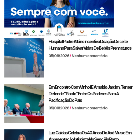
Hospital Padre Albino Incentiva Doação De Leite
Humano Para Salvar Vidas De Bebês Prematuros
05/08/2026
Nenhum comentário
Em Encontro Com Vinholi E Arnaldo Jardim, Temer
Defende “pacto” Entre Os Poderes Para A
Pacificação Do País
05/08/2026
Nenhum comentário
Luiz Caldas Celebra Os 40 Anos Do Axé Music Em
Apresentação Intimista No Sesc Rio Preto