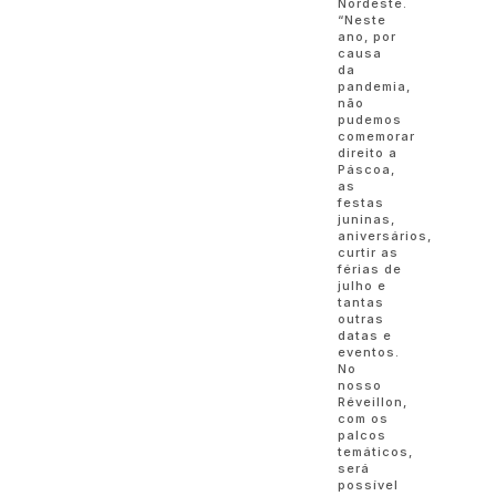
Nordeste.
“Neste
ano, por
causa
da
pandemia,
não
pudemos
comemorar
direito a
Páscoa,
as
festas
juninas,
aniversários,
curtir as
férias de
julho e
tantas
outras
datas e
eventos.
No
nosso
Réveillon,
com os
palcos
temáticos,
será
possível