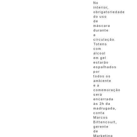
No
interior,
obrigatoriedade
do uso
de
máscara
durante
a
circulação.
Totens
com
álcool
em gel
estarão
espalhados
por
todos os
ambiente
e a
comemoração
será
encerrada
às 2h da
madrugada,
conta
Marcos
Bittencourt,
gerente
de
Marketing