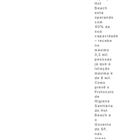
Hot
Beach
está
operando
com
40% da
sua
capacidade
– recebe
no
máximo
3,2 mil
pessoas
já que a
lotação
máxima é
de 8 mil.
Como
prevê o
Protocolo
de
Higiene
Sanitária
do Hot
Beach e
o
Governo
de SP,
nas
áreas