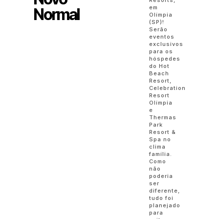
em
Normal
Olímpia
(SP)!
Serão
eventos
exclusivos
para os
hóspedes
do Hot
Beach
Resort,
Celebration
Resort
Olímpia
e
Thermas
Park
Resort &
Spa no
clima
família.
Como
não
poderia
ser
diferente,
tudo foi
planejado
para