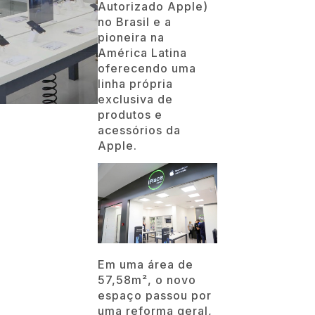
Autorizado Apple)
no Brasil e a
pioneira na
América Latina
oferecendo uma
linha própria
exclusiva de
produtos e
acessórios da
Apple.
Em uma área de
57,58m², o novo
espaço passou por
uma reforma geral,