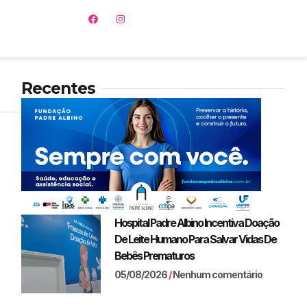
Recentes
Hospital Padre Albino Incentiva Doação
De Leite Humano Para Salvar Vidas De
Bebês Prematuros
05/08/2026
Nenhum comentário