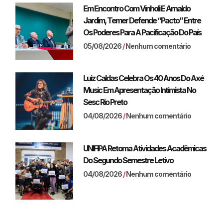
Em Encontro Com Vinholi E Arnaldo
Jardim, Temer Defende “pacto” Entre
Os Poderes Para A Pacificação Do País
05/08/2026
Nenhum comentário
Luiz Caldas Celebra Os 40 Anos Do Axé
Music Em Apresentação Intimista No
Sesc Rio Preto
04/08/2026
Nenhum comentário
UNIFIPA Retoma Atividades Acadêmicas
Do Segundo Semestre Letivo
04/08/2026
Nenhum comentário