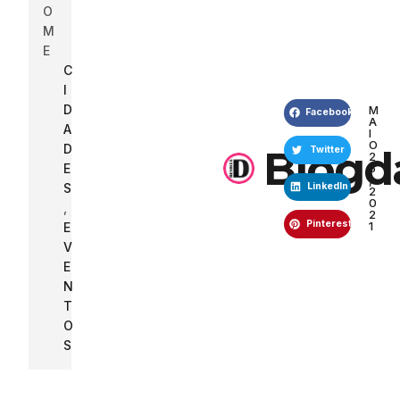
O
M
E
C
I
D
M
Facebook
A
A
I
O
D
Blogd
Twitter
2
E
6
,
S
LinkedIn
2
0
,
2
Pinterest
1
E
V
E
N
T
O
S