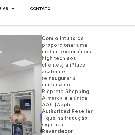
RIAS
CONTATO
Com o intuito de
proporcionar uma
melhor experiência
high tech aos
clientes, a iPlace
acaba de
reinaugurar a
unidade no
Riopreto Shopping.
A marca é a única
AAR (Apple
Authorized Reseller
– que na tradução
significa
Revendedor