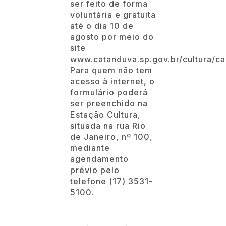
acesso à internet, o
formulário poderá
ser preenchido na
Estação Cultura,
situada na rua Rio
de Janeiro, nº 100,
mediante
agendamento
prévio pelo
telefone (17) 3531-
5100.
Será obrigatório o
uso de máscaras e
a adoção de
medidas de
higienização a fim
de evitar qualquer
contágio pelo novo