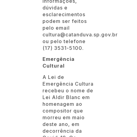
(17) 3531-5100.
Emergência
Cultural
A Lei de
Emergência Cultura
recebeu o nome de
Lei Aldir Blanc em
homenagem ao
compositor que
morreu em maio
deste ano, em
decorrência da
Covid-19. Os
recursos da União
têm como objetivo
auxiliar as famílias
que encontram na
cultura o próprio
sustento. Todo o