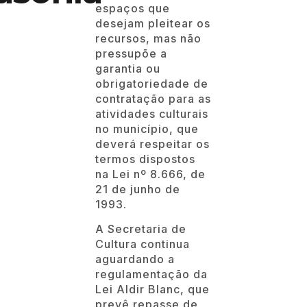
atividades culturais
no município, que
deverá respeitar os
termos dispostos
na Lei nº 8.666, de
21 de junho de
1993.
A Secretaria de
Cultura continua
aguardando a
regulamentação da
Lei Aldir Blanc, que
prevê repasse de
R$ 3,6 bilhões da
União para
trabalhadores da
cultura de todo o
país. Além disso,
espera também a
abertura da