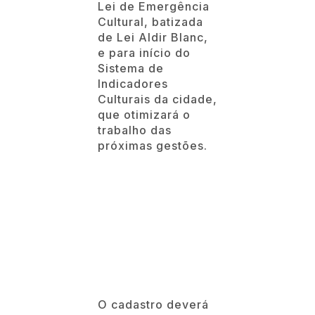
Lei de Emergência
Cultural, batizada
de Lei Aldir Blanc,
e para início do
Sistema de
Indicadores
Culturais da cidade,
que otimizará o
trabalho das
próximas gestões.
O cadastro deverá
ser feito de forma
voluntária e gratuita
até o dia 10 de
agosto por meio do
site
www.catanduva.sp.gov.br/cultura/ca
Para quem não tem