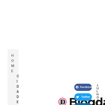
H
O
M
E
C
I
J
D
Facebook
U
L
A
H
D
Blogd
O
Twitter
2
E
7
,
S
LinkedIn
2
,
0
2
Pinterest
C
0
U