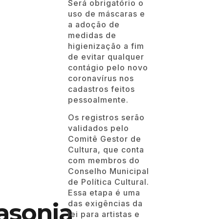
coronavírus nos
cadastros feitos
pessoalmente.
Os registros serão
validados pelo
Comitê Gestor de
Cultura, que conta
com membros do
Conselho Municipal
de Política Cultural.
Essa etapa é uma
das exigências da
lei para artistas e
espaços que
desejam pleitear os
asonia
recursos, mas não
pressupõe a
garantia ou
obrigatoriedade de
contratação para as