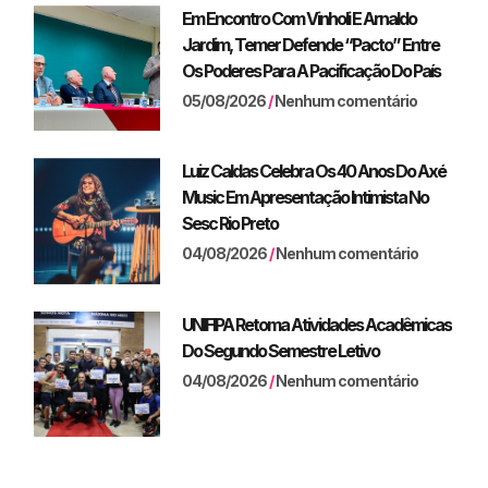
Em Encontro Com Vinholi E Arnaldo
Jardim, Temer Defende “pacto” Entre
Os Poderes Para A Pacificação Do País
05/08/2026
Nenhum comentário
Luiz Caldas Celebra Os 40 Anos Do Axé
Music Em Apresentação Intimista No
Sesc Rio Preto
04/08/2026
Nenhum comentário
UNIFIPA Retoma Atividades Acadêmicas
Do Segundo Semestre Letivo
04/08/2026
Nenhum comentário
dastro.