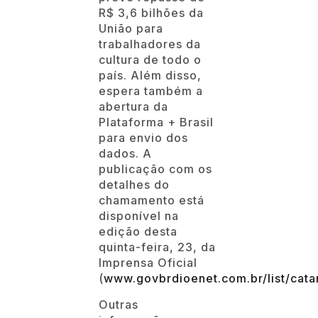
Plataforma + Brasil
para envio dos
dados. A
publicação com os
detalhes do
chamamento está
disponível na
edição desta
quinta-feira, 23, da
Imprensa Oficial
(
www.govbrdioenet.com.br/list/cat
Outras
informações,
dúvidas e
esclarecimentos
podem ser feitos
pelo email
cultura@catanduva.sp.gov.br
ou pelo telefone