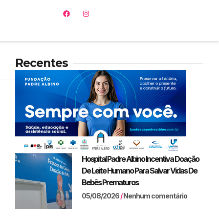
Recentes
Hospital Padre Albino Incentiva Doação
De Leite Humano Para Salvar Vidas De
Bebês Prematuros
05/08/2026
Nenhum comentário