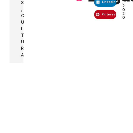
L
T
U
R
A