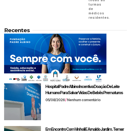
turmas
de
médicos
residentes.
Recentes
Hospital Padre Albino Incentiva Doação De Leite
Humano Para Salvar Vidas De Bebês Prematuros
05/08/2026
Nenhum comentário
Em Encontro Com Vinholi E Arnaldo Jardim, Temer