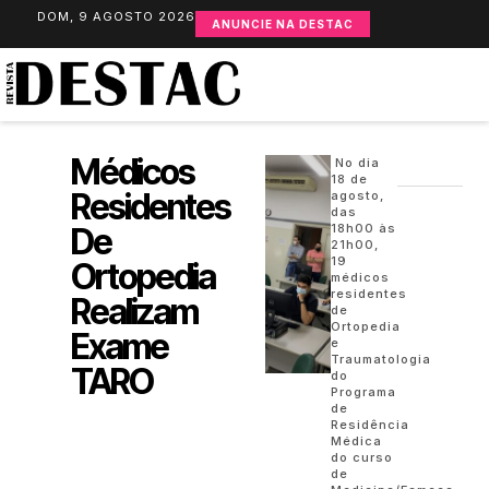
DOM, 9 AGOSTO 2026
ANUNCIE NA DESTAC
Médicos
No dia
18 de
Residentes
agosto,
das
De
18h00 às
21h00,
19
Ortopedia
médicos
residentes
Realizam
de
Ortopedia
Exame
e
Traumatologia
TARO
do
Programa
de
Residência
Médica
do curso
de