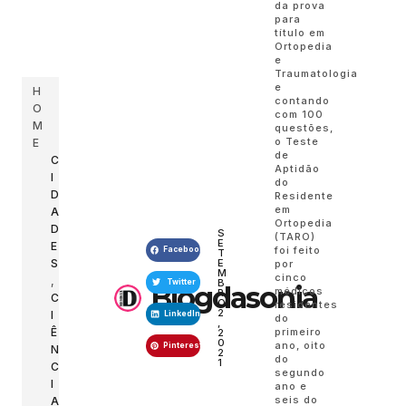
da prova
para
título em
Ortopedia
e
Traumatologia
e
H
contando
O
com 100
M
questões,
o Teste
E
de
C
Aptidão
I
do
D
Residente
em
A
Ortopedia
D
S
(TARO)
E
E
foi feito
Facebook
T
E
S
por
M
cinco
,
B
Twitter
Blogdasonia
médicos
R
C
O
residentes
2
I
LinkedIn
do
,
primeiro
Ê
2
0
ano, oito
Pinterest
N
2
do
1
C
segundo
I
ano e
seis do
A