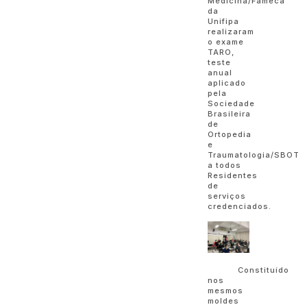
Medicina/Fameca
da
Unifipa
realizaram
o exame
TARO,
teste
anual
aplicado
pela
Sociedade
Brasileira
de
Ortopedia
e
Traumatologia/SBOT
a todos
Residentes
de
serviços
credenciados.
Constituído
nos
mesmos
moldes