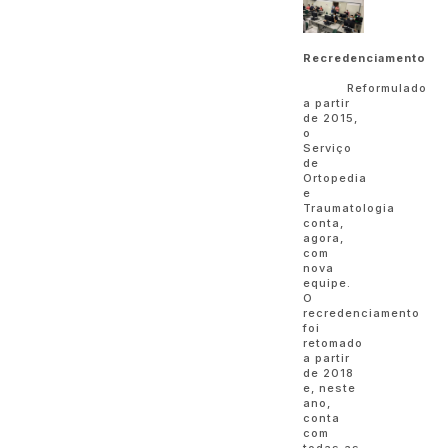
Recredenciamento
Reformulado
a partir
de 2015,
o
Serviço
de
Ortopedia
e
Traumatologia
conta,
agora,
com
nova
equipe.
O
recredenciamento
foi
retomado
a partir
de 2018
e, neste
ano,
conta
com
todas as