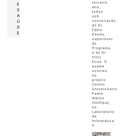
terceiro
E
ano,
S
todos
A
sob
convocação
Ú
do Dr.
D
Fábio
E
Devito,
supervisor
do
Programa,
e do Dr.
Vitor
Elias. O
exame
ocorreu
no
próprio
Centro
Universitário
Padre
Albino
(Unifipa),
no
Laboratório
de
Informática
II.