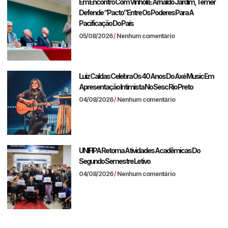
Em Encontro Com Vinholi E Arnaldo Jardim, Temer
Defende “pacto” Entre Os Poderes Para A
Pacificação Do País
05/08/2026
Nenhum comentário
Luiz Caldas Celebra Os 40 Anos Do Axé Music Em
Apresentação Intimista No Sesc Rio Preto
04/08/2026
Nenhum comentário
UNIFIPA Retoma Atividades Acadêmicas Do
Segundo Semestre Letivo
04/08/2026
Nenhum comentário