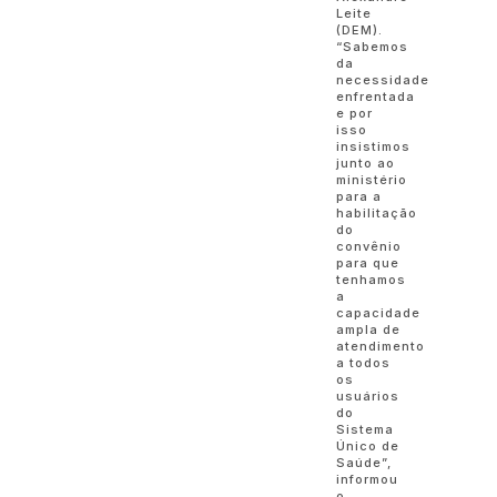
Leite
(DEM).
“Sabemos
da
necessidade
enfrentada
e por
isso
insistimos
junto ao
ministério
para a
habilitação
do
convênio
para que
tenhamos
a
capacidade
ampla de
atendimento
a todos
os
usuários
do
Sistema
Único de
Saúde”,
informou
o