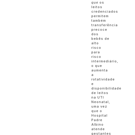
que
os
leitos
credenciados
permitem
também
transferência
precoce
dos
bebês de
alto
risco
para
risco
intermediário,
o que
aumenta
a
rotatividade
e
disponibilidade
de leitos
na UTI
Neonatal,
uma vez
que o
Hospital
Padre
Albino
atende
gestantes