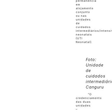
permanência
em
alojamento
conjunto
ou nas
unidades
de
cuidados
intermediários/intens
neonatais
(UTI
Neonatal).
Foto:
Unidade
de
cuidados
intermediári
Canguru
“O
credenciamento
das duas
unidades
–