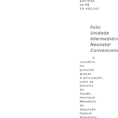
parcelas
de R$
34.492,50).
Foto:
Unidade
Intermediári
Neonatal
Convencion
O
convênio
foi
possível
graças
à articulação,
junto ao
ministro
da
Saúde,
Henrique
Mandetta,
do
deputado
federal
Alexandre