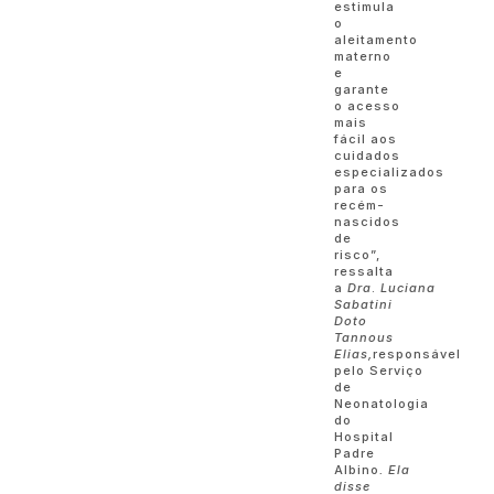
estimula
o
aleitamento
materno
e
garante
o acesso
mais
fácil aos
cuidados
especializados
para os
recém-
nascidos
de
risco”,
ressalta
a
Dra
.
Luciana
Sabatini
Doto
Tannous
Elias,
responsável
pelo Serviço
de
Neonatologia
do
Hospital
Padre
Albino
.
Ela
disse