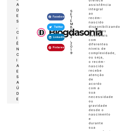
oferece
A
assistência
integral
D
S
ao
E
E
Facebook
T
recém-
E
S
nascido
M
,
disponibilizando
B
Twitter
Blogdasonia
R
Unidades
C
O
Neonatais
2
I
LinkedIn
com
,
Ê
2
diferentes
0
Pinterest
níveis de
N
1
complexidade,
9
C
ou seja,
I
o recém-
A
nascido
recebe
E
atenção
S
de
A
acordo
Ú
com a
sua
D
necessidade
E
ou
gravidade
desde o
nascimento
e
durante
sua