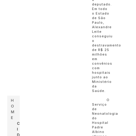
deputado.
Em todo
o Estado
de São
Paulo,
Alexandre
Leite
conseguiu
o
destravamento
de R$ 25
milhões
em
convênios
com
hospitais
junto ao
Ministério
da
Saúde.
O
H
Serviço
O
de
M
Neonatologia
E
do
Hospital
C
Padre
I
Albino
D