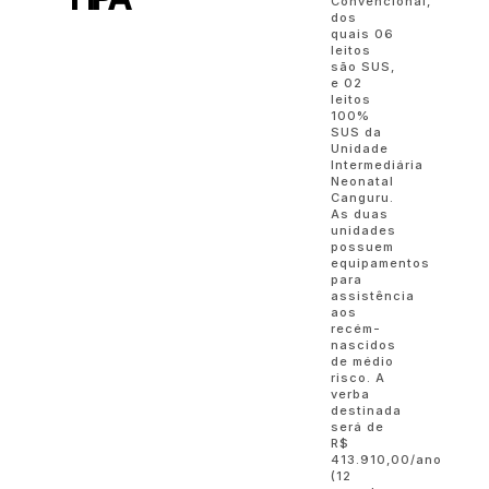
Convencional,
dos
quais 06
leitos
são SUS,
e 02
leitos
100%
SUS da
Unidade
Intermediária
Neonatal
Canguru.
As duas
unidades
possuem
equipamentos
para
assistência
aos
recém-
nascidos
de médio
risco. A
verba
destinada
será de
R$
413.910,00/ano
(12