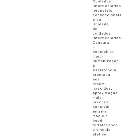
Cuidados
intermediários
neonatais
convencionais
e da
Unidade
de
cuidados
intermediários
Canguru
–
possibilita
maior
humanização
à
assistência
prestada
aos
recém-
nascidos,
aproximação
mais
precoce
possível
entre a
mãe e o
bebê,
fortalecendo
o vínculo
afetivo,