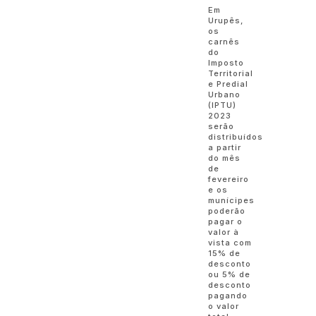
Em
Urupês,
os
carnês
do
Imposto
Territorial
e Predial
Urbano
(IPTU)
2023
serão
distribuídos
a partir
do mês
de
fevereiro
e os
munícipes
poderão
pagar o
valor à
vista com
15% de
desconto
ou 5% de
desconto
pagando
o valor