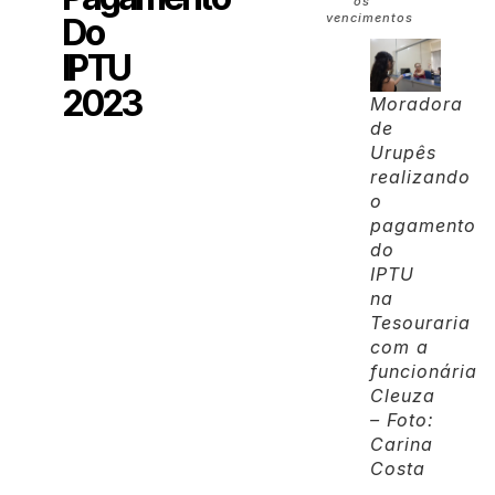
os
vencimentos
Do
IPTU
2023
Moradora
de
Urupês
realizando
o
pagamento
do
IPTU
na
Tesouraria
com a
funcionária
Cleuza
– Foto:
Carina
Costa