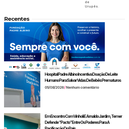
de
Urupês.
Recentes
Hospital Padre Albino Incentiva Doação De Leite
Humano Para Salvar Vidas De Bebês Prematuros
05/08/2026
Nenhum comentário
Em Encontro Com Vinholi E Arnaldo Jardim, Temer
Defende “pacto” Entre Os Poderes Para A
Pacificação Do País