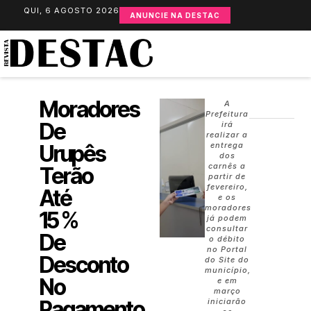
QUI, 6 AGOSTO 2026
ANUNCIE NA DESTAC
Moradores
A
Prefeitura
De
irá
realizar a
Urupês
entrega
dos
carnês a
Terão
partir de
fevereiro,
Até
e os
moradores
15 %
já podem
consultar
De
o débito
no Portal
Desconto
do Site do
município,
No
e em
março
Pagamento
iniciarão