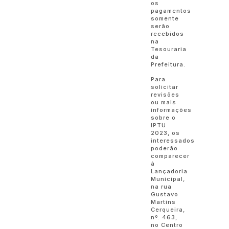
os
pagamentos
somente
serão
recebidos
na
Tesouraria
da
Prefeitura.
Para
solicitar
revisões
ou mais
informações
sobre o
IPTU
2023, os
interessados
poderão
comparecer
à
Lançadoria
Municipal,
na rua
Gustavo
Martins
Cerqueira,
nº. 463,
no Centro