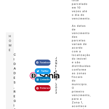
total
parcelado
em 10
vezes até
o dia do
vencimento.
As datas
de
vencimento
H
das
parcelas
O
variam de
M
acordo
E
com a
C
localização
J
do imóvel
I
A
e são
Facebook
N
D
distribuídas
E
A
I
conforme
R
Twitter
Sonia
D
as zonas
O
2
fiscais
E
9
LinkedIn
do
,
S
município.
2
,
0
O
Pinterest
2
primeiro
R
3
vencimento,
E
para a
G
Zona 1,
I
acontece