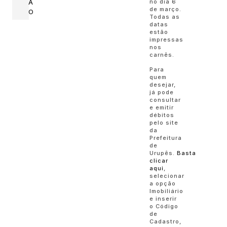
no dia 6
Ã
de março.
O
Todas as
datas
estão
impressas
nos
carnês.
Para
quem
desejar,
já pode
consultar
e emitir
débitos
pelo site
da
Prefeitura
de
Urupês.
Basta
clicar
aqui
,
selecionar
a opção
Imobiliário
e inserir
o Código
de
Cadastro,