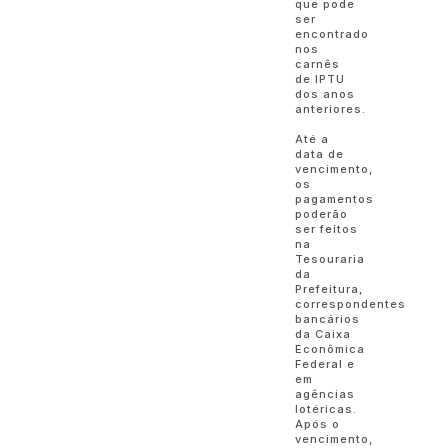
que pode
ser
encontrado
nos
carnês
de IPTU
dos anos
anteriores.
Até a
data de
vencimento,
os
pagamentos
poderão
ser feitos
na
Tesouraria
da
Prefeitura,
correspondentes
bancários
da Caixa
Econômica
Federal e
em
agências
lotéricas.
Após o
vencimento,