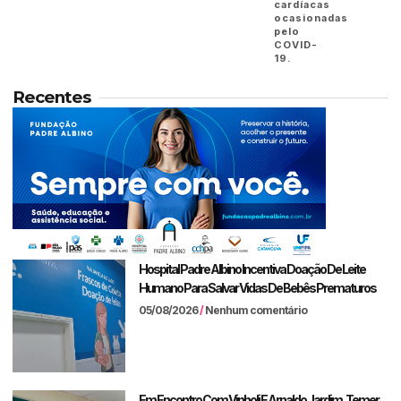
cardíacas
ocasionadas
pelo
COVID-
19.
Recentes
Hospital Padre Albino Incentiva Doação De Leite
Humano Para Salvar Vidas De Bebês Prematuros
05/08/2026
Nenhum comentário
Em Encontro Com Vinholi E Arnaldo Jardim, Temer