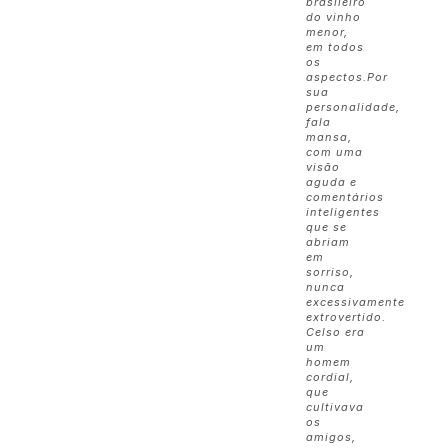
brasileiro
do vinho
menor,
em todos
os
aspectos.
Por
sua
personalidade,
fala
mansa,
com uma
visão
aguda e
comentários
inteligentes
que se
abriam
em
sorriso,
nunca
excessivamente
extrovertido.
Celso era
um
homem
cordial,
que
cultivava
os
amigos,