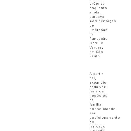
própria,
enquanto
ainda
cursava
Administração
de
Empresas
na
Fundação
Getulio
Vargas,
em São
Paulo.
A partir
daí,
expandiu
cada vez
mais os
negócios
da
família,
consolidando
seu
posicionamento
no
mercado
e sendo