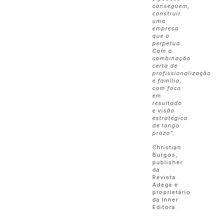
conseguem,
construir
uma
empresa
que o
perpetua.
Com a
combinação
certa de
profissionalização
e família,
com foco
em
resultado
e visão
estratégica
de longo
prazo”.
Christian
Burgos,
publisher
da
Revista
Adega e
proprietário
da Inner
Editora.