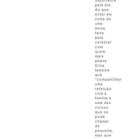
importante
para ele
do que
estar em
volta de
uma
mesa
farta
para
celebrar
com
quem
mais
amava.
Dizia
também
que
“compartilhar
uma
refeição
com a
família é
uma das
coisas
que se
pode
chamar
de
pequena,
mas que