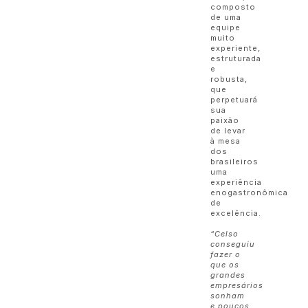
composto
de uma
equipe
muito
experiente,
estruturada
e
robusta,
que
perpetuará
sua
paixão
de levar
à mesa
dos
brasileiros
uma
experiência
enogastronômica
de
excelência.
“Celso
conseguiu
fazer o
que os
grandes
empresários
sonham
e poucos