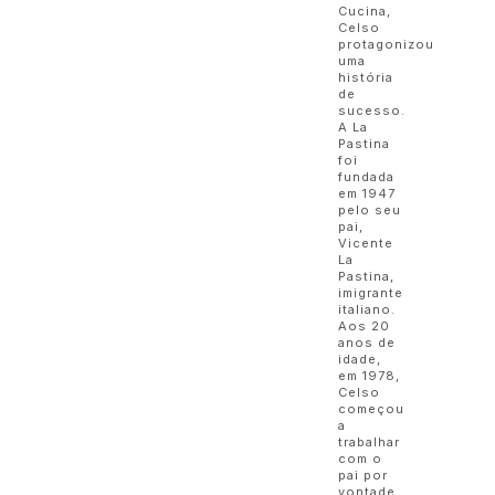
Cucina,
Celso
protagonizou
uma
história
de
sucesso.
A La
Pastina
foi
fundada
em 1947
pelo seu
pai,
Vicente
La
Pastina,
imigrante
italiano.
Aos 20
anos de
idade,
em 1978,
Celso
começou
a
trabalhar
com o
pai por
vontade