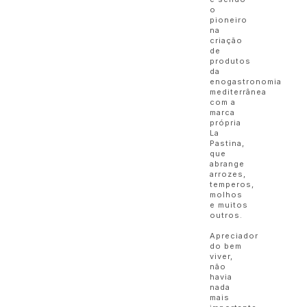
o
pioneiro
na
criação
de
produtos
da
enogastronomia
mediterrânea
com a
marca
própria
La
Pastina,
que
abrange
arrozes,
temperos,
molhos
e muitos
outros.
Apreciador
do bem
viver,
não
havia
nada
mais