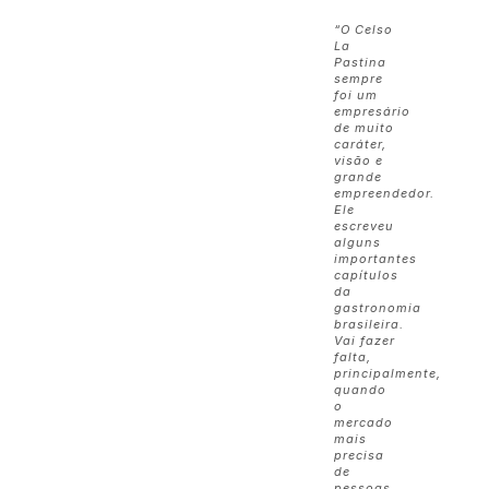
“O Celso
La
Pastina
sempre
foi um
empresário
de muito
caráter,
visão e
grande
empreendedor.
Ele
escreveu
alguns
importantes
capítulos
da
gastronomia
brasileira.
Vai fazer
falta,
principalmente,
quando
o
mercado
mais
precisa
de
pessoas