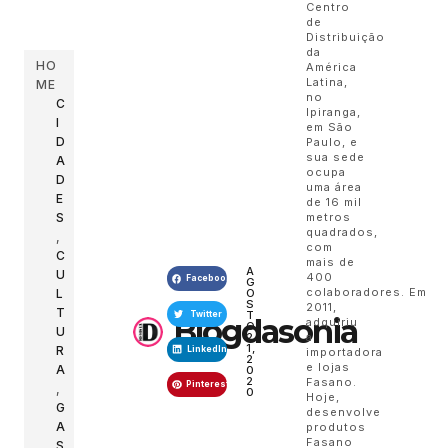
Centro
de
Distribuição
da
HO
América
Latina,
ME
no
C
Ipiranga,
I
em São
D
Paulo, e
sua sede
A
ocupa
D
uma área
E
de 16 mil
metros
S
quadrados,
,
com
C
mais de
A
U
400
Facebook
G
colaboradores. Em
O
L
S
2011,
T
T
Twitter
Blogdasonia
adquiriu
O
U
2
a
1,
R
LinkedIn
importadora
2
e lojas
A
0
2
Fasano.
Pinterest
,
0
Hoje,
G
desenvolve
A
produtos
Fasano
S