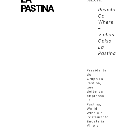
paixões.
PASTINA
Revista
Go
Where
–
Vinhos
Celso
La
Pastina
Presidente
do
Grupo La
Pastina,
que
detém as
empresas
La
Pastina,
World
Wine e o
Restaurante
Enosteria
Vino e