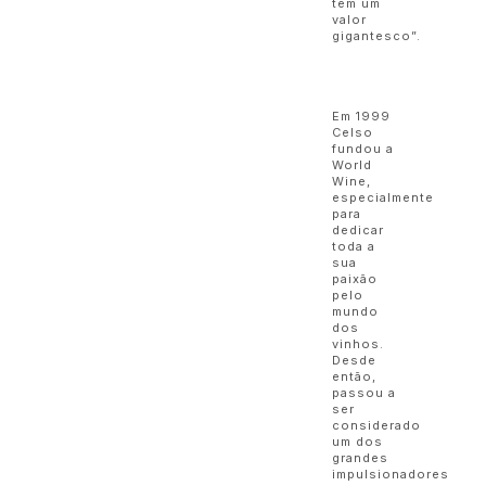
tem um
valor
gigantesco”.
Em 1999
Celso
fundou a
World
Wine,
especialmente
para
dedicar
toda a
sua
paixão
pelo
mundo
dos
vinhos.
Desde
então,
passou a
ser
considerado
um dos
grandes
impulsionadores