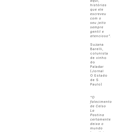
aqui,
histórias
que ele
escreveu
com o
seu jeito
sempre
gentil e
atencioso”.
Suzana
Barelli,
colunista
de vinho
do
Paladar
(Jornal
O Estado
de S.
Paulo)
“O
falecimento
de Celso
La
Pastina
certamente
deixa o
mundo