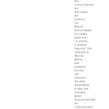
do
crescimento
do
mercado
de
vinhos
no
Brasil.
Autoridade
no tema,
para ele,
“o vinho
é prazer
líquido”.Em
relação à
World
Wine,
ele
sempre
focou
em
rótulos
de alta
qualidade
e não em
volume,
para
disponibilizar
ao
consumidor