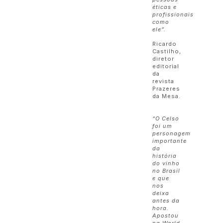
éticas e
profissionais
como
ele”.
Ricardo
Castilho,
diretor
editorial
da
revista
Prazeres
da Mesa.
“O Celso
foi um
personagem
importante
da
história
do vinho
no Brasil
e que
nos
deixa
antes da
hora.
Apostou
na World