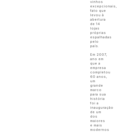
vinhos
excepcionais,
fato que
levou à
abertura
de 14
lojas
próprias
espalhadas
pelo
país.
Em 2007,
ano em
que a
empresa
completou
60 anos,
um
grande
marco
para sua
história
foi a
inauguração
de um
dos
maiores
e mais
modernos