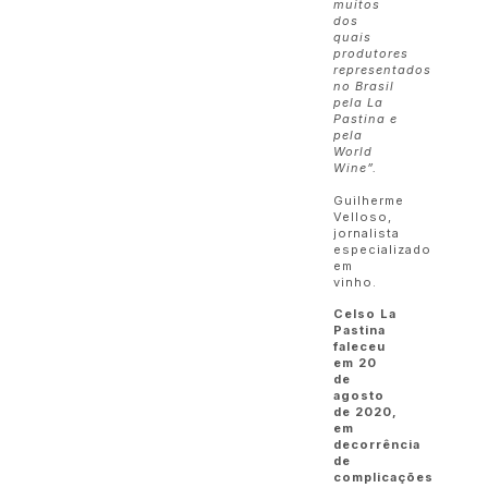
muitos
dos
quais
produtores
representados
no Brasil
pela La
Pastina e
pela
World
Wine”.
Guilherme
Velloso,
jornalista
especializado
em
vinho.
Celso La
Pastina
faleceu
em 20
de
agosto
de 2020,
em
decorrência
de
complicações