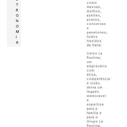
como
T
massas,
R
molhos,
azeites,
O
acetos,
N
conservas
O
e
M
panetones,
todos
I
trazidos
A
da Itália.
Celso La
Pastina,
um
empresário
com
ética,
competência
e visão,
deixa um
legado
memorável
e
expertise
para a
família e
para o
Grupo La
Pastina,