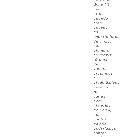
Wine 20
anos
atrás,
quando
eram
poucas
as
importadoras
de vinho.
Foi
pioneiro
em trazer
rótulos
de
vinhos
orgânicos
e
biodinâmicos
para cá.
Há
várias
boas
histórias
do Celso,
que
muitos
de nós
poderíamos
contar