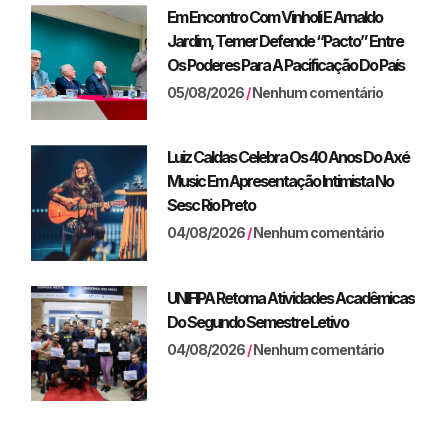
Em Encontro Com Vinholi E Arnaldo
Jardim, Temer Defende “pacto” Entre
Os Poderes Para A Pacificação Do País
05/08/2026
Nenhum comentário
Luiz Caldas Celebra Os 40 Anos Do Axé
Music Em Apresentação Intimista No
Sesc Rio Preto
04/08/2026
Nenhum comentário
UNIFIPA Retoma Atividades Acadêmicas
Do Segundo Semestre Letivo
04/08/2026
Nenhum comentário