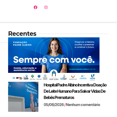
Recentes
Hospital Padre Albino Incentiva Doação
De Leite Humano Para Salvar Vidas De
Bebês Prematuros
05/08/2026
Nenhum comentário