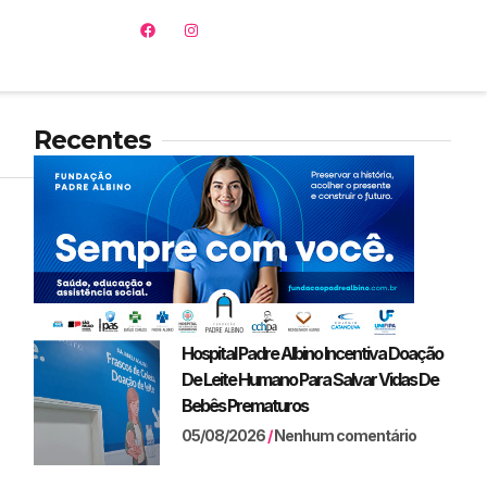
Recentes
Hospital Padre Albino Incentiva Doação
De Leite Humano Para Salvar Vidas De
Bebês Prematuros
05/08/2026
Nenhum comentário