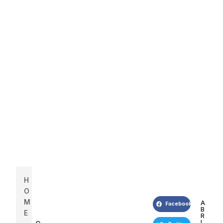
H
O
M
A
Facebook
B
E
R
I