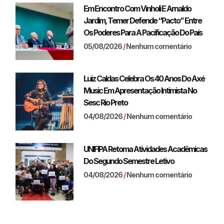
Em Encontro Com Vinholi E Arnaldo
Jardim, Temer Defende “pacto” Entre
Os Poderes Para A Pacificação Do País
05/08/2026
Nenhum comentário
Luiz Caldas Celebra Os 40 Anos Do Axé
Music Em Apresentação Intimista No
Sesc Rio Preto
04/08/2026
Nenhum comentário
UNIFIPA Retoma Atividades Acadêmicas
Do Segundo Semestre Letivo
04/08/2026
Nenhum comentário