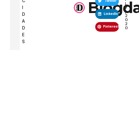
C
Blogda
Twitter
L
I
7
,
D
LinkedIn
2
0
A
2
Pinterest
0
D
E
S