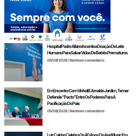
Hospital Padre Albino Incentiva Doação De Leite
Humano Para Salvar Vidas De Bebês Prematuros
05/08/2026
Nenhum comentário
Em Encontro Com Vinholi E Arnaldo Jardim, Temer
Defende “pacto” Entre Os Poderes Para A
Pacificação Do País
05/08/2026
Nenhum comentário
Luiz Caldas Celebra Os 40 Anos Do Axé Music Em