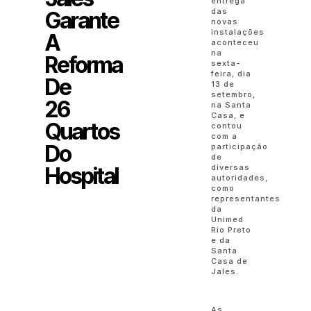
entrega
das
Garante
novas
instalações
A
aconteceu
na
Reforma
sexta-
feira, dia
De
13 de
setembro,
26
na Santa
Casa, e
Quartos
contou
com a
Do
participação
de
Hospital
diversas
autoridades,
como
representantes
da
Unimed
Rio Preto
e da
Santa
Casa de
Jales.
As