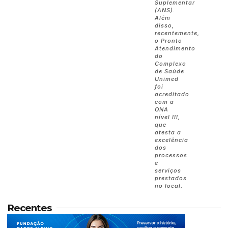
Suplementar
(ANS).
Além
disso,
recentemente,
o Pronto
Atendimento
do
Complexo
de Saúde
Unimed
foi
acreditado
com a
ONA
nível III,
que
atesta a
excelência
dos
processos
e
serviços
prestados
no local.
Recentes