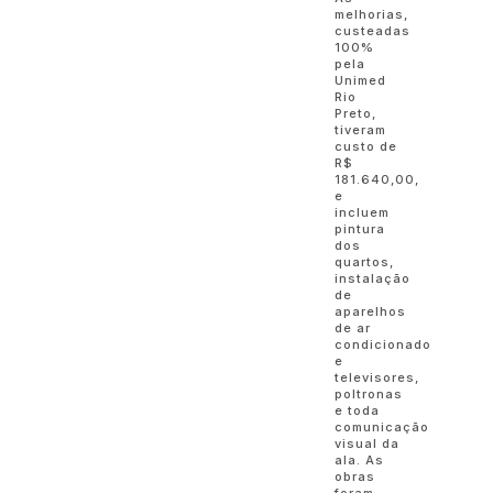
melhorias,
custeadas
100%
pela
Unimed
Rio
Preto,
tiveram
custo de
R$
181.640,00,
e
incluem
pintura
dos
quartos,
instalação
de
aparelhos
de ar
condicionado
e
televisores,
poltronas
e toda
comunicação
visual da
ala. As
obras