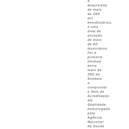
à
disposição
de mais
de 260
mil
beneficiários,
e uma
área de
atuação
de mais
de 60
municípios.
Foi a
primeira
Unimed
entre
mais de
360 do
Sistema
a
conquistar
o Selo de
Acreditação
em
Qualidade
homologado
pela
Agência
Nacional
de Saúde