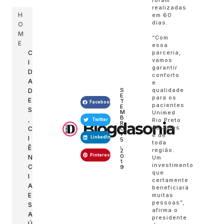
foram
realizadas
H
em 60
dias.
O
M
“Com
E
essa
C
parceria,
vamos
I
garantir
D
conforto
A
e
S
qualidade
D
E
para os
E
T
Facebook
pacientes
E
S
M
Unimed
B
,
Rio Preto
Twitter
Blogdasonia
R
de Jales
C
O
1
e de
I
LinkedIn
5
toda
,
Ê
região.
2
Pinterest
0
N
Um
1
investimento
C
9
que
I
certamente
A
beneficiará
E
muitas
pessoas”,
S
afirma o
A
presidente
Ú