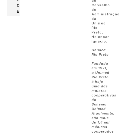
do
Conselho
D
de
E
Administração
da
Unimed
Rio
Preto,
Helencar
Ignácio.
Unimed
Rio Preto
Fundada
em 1971,
a Unimed
Rio Preto
é hoje
uma das
maiores
cooperativas
do
Sistema
Unimed.
Atualmente,
são mais
de 1,4 mil
médicos
cooperados