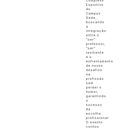
Complexo
Esportivo
do
Campus
Sede,
buscando
a
integração
entre o
“ser”
professor,
“ser”
resiliente
e o
enfrentamento
de novos
desafios
na
profissão
sem
perder o
humor,
garantindo
o
sucesso
da
escolha
profissional.
O evento
contou