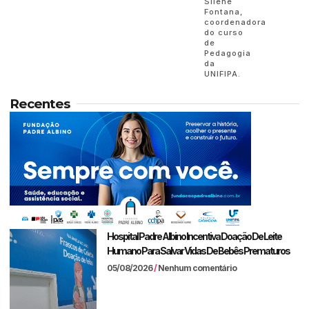
Silene
Fontana,
coordenadora
do curso
de
Pedagogia
da
UNIFIPA.
Recentes
Hospital Padre Albino Incentiva Doação De Leite
Humano Para Salvar Vidas De Bebês Prematuros
05/08/2026
Nenhum comentário