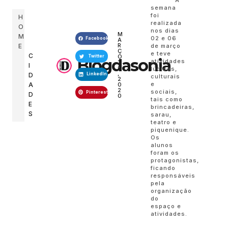
A
semana
foi
H
realizada
O
nos dias
M
M
02 e 06
Facebook
A
R
E
de março
Ç
e teve
C
O
Twitter
Blogdasonia
atividades
1
I
0
lúdicas,
,
D
LinkedIn
culturais
2
e
A
0
2
sociais,
Pinterest
D
0
tais como
E
brincadeiras,
S
sarau,
teatro e
piquenique.
Os
alunos
foram os
protagonistas,
ficando
responsáveis
pela
organização
do
espaço e
atividades.