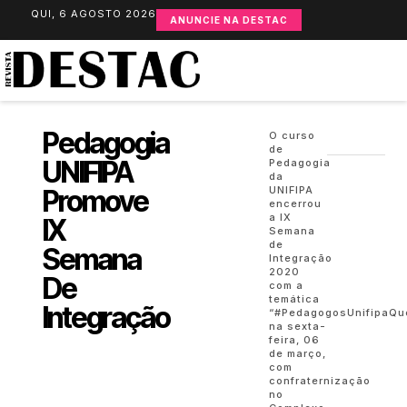
QUI, 6 AGOSTO 2026
ANUNCIE NA DESTAC
Pedagogia
O curso
de
UNIFIPA
Pedagogia
da
Promove
UNIFIPA
encerrou
a IX
IX
Semana
de
Semana
Integração
2020
De
com a
temática
Integração
“#PedagogosUnifipaQu
na sexta-
feira, 06
de março,
com
confraternização
no