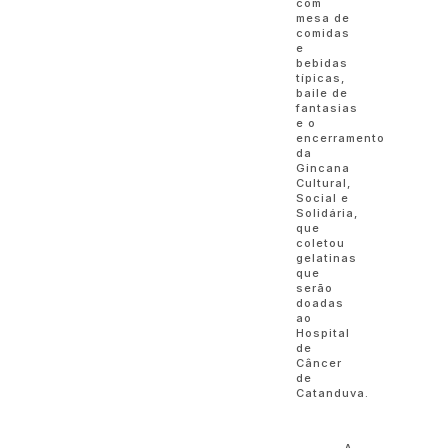
com
mesa de
comidas
e
bebidas
típicas,
baile de
fantasias
e o
encerramento
da
Gincana
Cultural,
Social e
Solidária,
que
coletou
gelatinas
que
serão
doadas
ao
Hospital
de
Câncer
de
Catanduva.