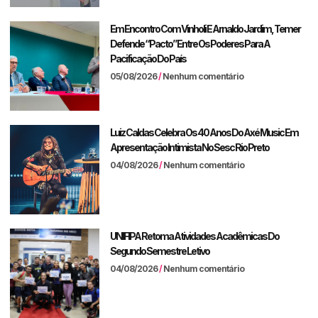
Em Encontro Com Vinholi E Arnaldo Jardim, Temer
Defende “pacto” Entre Os Poderes Para A
Pacificação Do País
05/08/2026
Nenhum comentário
Luiz Caldas Celebra Os 40 Anos Do Axé Music Em
Apresentação Intimista No Sesc Rio Preto
04/08/2026
Nenhum comentário
UNIFIPA Retoma Atividades Acadêmicas Do
Segundo Semestre Letivo
04/08/2026
Nenhum comentário