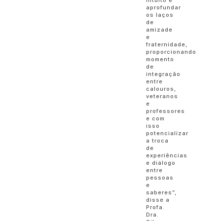
aprofundar
os laços
de
amizade
e
fraternidade,
proporcionando
momento
de
integração
entre
calouros,
veteranos
e
professores
e com
isso
potencializar
a troca
de
experiências
e diálogo
entre
pessoas
e
saberes”,
disse a
Profa.
Dra.