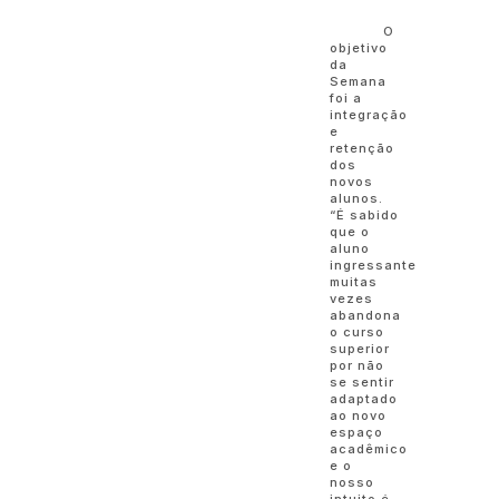
O
objetivo
da
Semana
foi a
integração
e
retenção
dos
novos
alunos.
“É sabido
que o
aluno
ingressante
muitas
vezes
abandona
o curso
superior
por não
se sentir
adaptado
ao novo
espaço
acadêmico
e o
nosso
intuito é