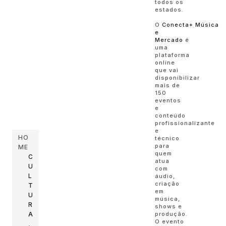
todos os
estados.
O
Conecta+
Música
e
Mercado
é
uma
plataforma
online
que vai
disponibilizar
mais de
150
eventos
e
conteúdo
profissionalizante
e
HO
técnico
para
ME
quem
C
atua
U
com
L
áudio,
criação
T
em
U
música,
R
shows e
A
produção.
O evento
,