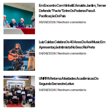
Em Encontro Com Vinholi E Arnaldo Jardim, Temer
Defende “pacto” Entre Os Poderes Para A
Pacificação Do País
05/08/2026
Nenhum comentário
Luiz Caldas Celebra Os 40 Anos Do Axé Music Em
Apresentação Intimista No Sesc Rio Preto
04/08/2026
Nenhum comentário
UNIFIPA Retoma Atividades Acadêmicas Do
Segundo Semestre Letivo
04/08/2026
Nenhum comentário