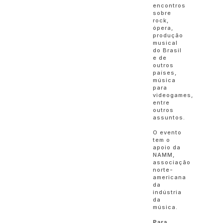
encontros
sobre
rock,
ópera,
produção
musical
do Brasil
e de
outros
países,
música
para
videogames,
entre
outros
assuntos.
O evento
tem o
apoio da
NAMM,
associação
norte-
americana
da
indústria
da
música.
Para