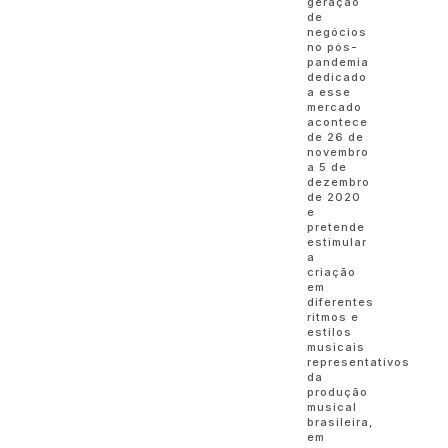
geração
de
negócios
no pós-
pandemia
dedicado
a esse
mercado
acontece
de 26 de
novembro
a 5 de
dezembro
de 2020
e
pretende
estimular
a
criação
em
diferentes
ritmos e
estilos
musicais
representativos
da
produção
musical
brasileira,
em