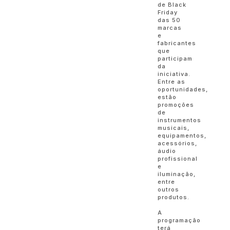
de Black
Friday
das 50
marcas
e
fabricantes
que
participam
da
iniciativa.
Entre as
oportunidades,
estão
promoções
de
instrumentos
musicais,
equipamentos,
acessórios,
áudio
profissional
e
iluminação,
entre
outros
produtos.
A
programação
terá