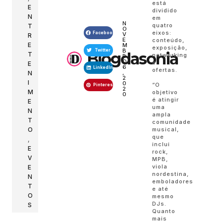
está
E
dividido
N
em
N
quatro
T
O
eixos:
Facebook
V
R
E
conteúdo,
E
M
exposição,
B
Twitter
Blogdasonia
T
networking
R
O
e
E
6
LinkedIn
ofertas.
,
N
2
I
0
“O
Pinterest
2
M
objetivo
0
é atingir
E
uma
N
ampla
T
comunidade
O
musical,
que
,
inclui
E
rock,
V
MPB,
viola
E
nordestina,
N
emboladores
T
e até
O
mesmo
DJs.
S
Quanto
mais