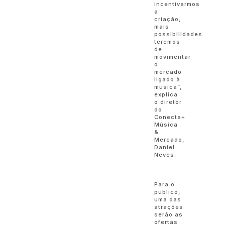
incentivarmos
a
criação,
mais
possibilidades
teremos
de
movimentar
o
mercado
ligado à
música”,
explica
o diretor
do
Conecta+
Música
&
Mercado,
Daniel
Neves.
Para o
público,
uma das
atrações
serão as
ofertas