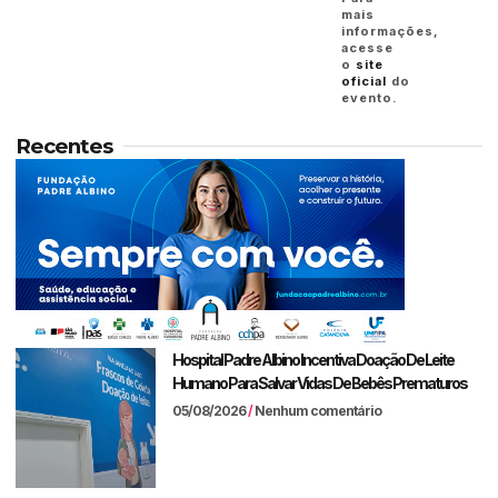
mais
informações,
acesse
o
site
oficial
do
evento.
Recentes
Hospital Padre Albino Incentiva Doação De Leite
Humano Para Salvar Vidas De Bebês Prematuros
05/08/2026
Nenhum comentário