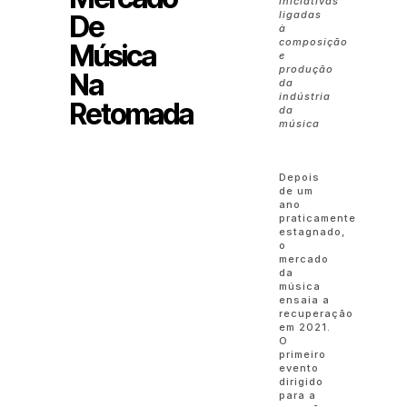
iniciativas
ligadas
De
à
composição
Música
e
produção
Na
da
indústria
Retomada
da
música
Depois
de um
ano
praticamente
estagnado,
o
mercado
da
música
ensaia a
recuperação
em 2021.
O
primeiro
evento
dirigido
para a