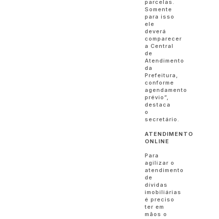
parcelas.
Somente
para isso
ele
deverá
comparecer
a Central
de
Atendimento
da
Prefeitura,
conforme
agendamento
prévio”,
destaca
o
secretário.
ATENDIMENTO
ONLINE
Para
agilizar o
atendimento
de
dívidas
imobiliárias
é preciso
ter em
mãos o