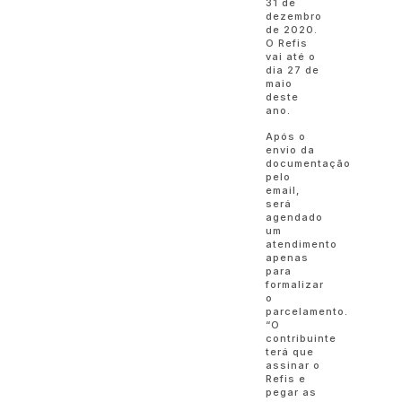
31 de
dezembro
de 2020.
O Refis
vai até o
dia 27 de
maio
deste
ano.
Após o
envio da
documentação
pelo
email,
será
agendado
um
atendimento
apenas
para
formalizar
o
parcelamento.
“O
contribuinte
terá que
assinar o
Refis e
pegar as