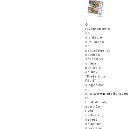
O
levantamento
de
dívidas e
simulação
de
parcelamento
deverão
ser feitos
online,
por meio
do link
“Prefeitura
Fácil”,
disponível
no
site
www.prefeituradec
O
contribuinte
que não
tiver
cadastro,
deverá
solicitar
o acesso