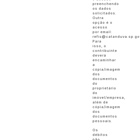
preenchendo
os dados
solicitados.
Outra
opção é o
acesso
por email:
refis@catanduva.sp.go
Para
isso, o
contribuinte
deverá
encaminhar
a
cópia/imagem
dos
documentos
do
proprietário
do
imóvel/empresa,
além de
cópia/imagem
dos
documentos
pessoais.
Os
débitos
não