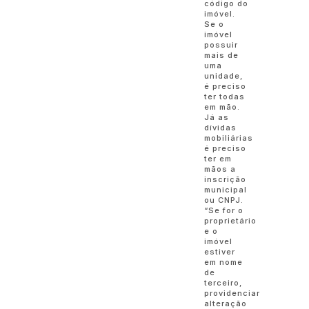
código do
imóvel.
Se o
imóvel
possuir
mais de
uma
unidade,
é preciso
ter todas
em mão.
Já as
dívidas
mobiliárias
é preciso
ter em
mãos a
inscrição
municipal
ou CNPJ.
“Se for o
proprietário
e o
imóvel
estiver
em nome
de
terceiro,
providenciar
alteração