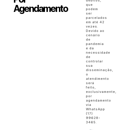
débitos,
que
Agendamento
podem
ser
parcelados
em até 42
vezes.
Devido ao
cenário
de
pandemia
e da
necessidade
de
controlar
sua
disseminação,
o
atendimento
será
feito,
exclusivamente,
por
agendamento
via
WhatsApp
(17)
99628-
3465.