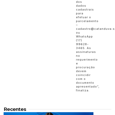
dos
dados
cadastrais
para
efetuar o
parcelamento
–
cadastro@catanduva.s
ou
WhatsApp
(17)
99628-
3465. As
assinaturas
no
requerimento
e
procuração
devem
coincidir
com o
documento
apresentado”,
finaliza.
Recentes