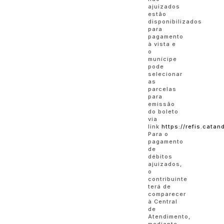
ajuizados
estão
disponibilizados
para
pagamento
à vista e
o
munícipe
pode
selecionar
as
parcelas
para
emissão
do boleto
via
link
https://refis.catan
Para o
pagamento
de
débitos
ajuizados,
o
contribuinte
terá de
comparecer
à Central
de
Atendimento,