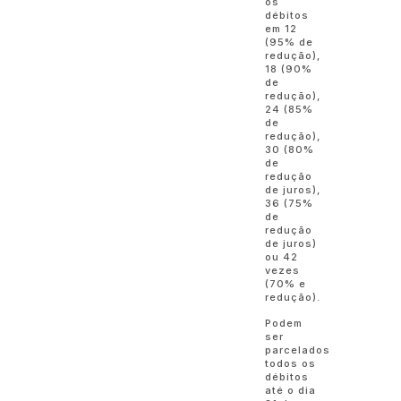
os
débitos
em 12
(95% de
redução),
18 (90%
de
redução),
24 (85%
de
redução),
30 (80%
de
redução
de juros),
36 (75%
de
redução
de juros)
ou 42
vezes
(70% e
redução).
Podem
ser
parcelados
todos os
débitos
até o dia