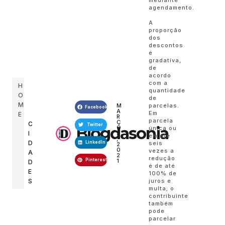
mediante
agendamento.
A
proporção
dos
descontos
é
gradativa,
de
acordo
com a
H
quantidade
O
de
M
parcelas.
M
Facebook
A
Em
E
R
parcela
Ç
C
Twitter
Blogdasonia
O
única ou
I
3
em até
,
D
seis
LinkedIn
2
0
vezes a
A
2
redução
Pinterest
1
D
é de até
E
100% de
juros e
S
multa; o
contribuinte
também
pode
parcelar