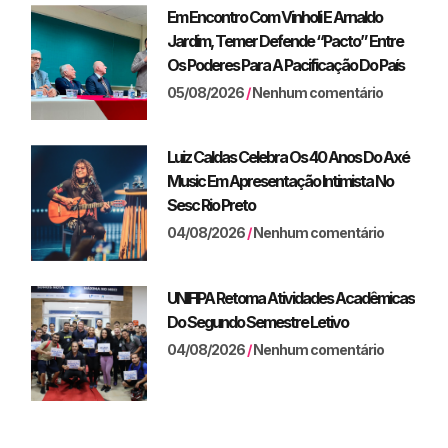
Em Encontro Com Vinholi E Arnaldo
Jardim, Temer Defende “pacto” Entre
Os Poderes Para A Pacificação Do País
05/08/2026
Nenhum comentário
Luiz Caldas Celebra Os 40 Anos Do Axé
Music Em Apresentação Intimista No
Sesc Rio Preto
04/08/2026
Nenhum comentário
UNIFIPA Retoma Atividades Acadêmicas
Do Segundo Semestre Letivo
04/08/2026
Nenhum comentário