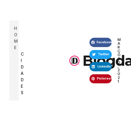
H
O
M
M
Facebook
A
R
E
Ç
C
Blogda
O
Twitter
3
I
0
,
D
LinkedIn
2
A
0
2
Pinterest
D
1
E
S