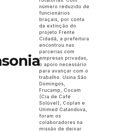
rotatórias. Com
número reduzido de
funcionários
braçais, por conta
da extinção do
projeto Frente
Cidadã, a prefeitura
encontrou nas
parcerias com
sonia
empresas privadas,
o apoio necessário
para avançar com o
trabalho. Usina São
Domingos,
Frucamp, Cocam
(Cia de Café
Solúvel), Coplan e
Unimed Catanduva,
foram os
colaboradores na
missão de deixar