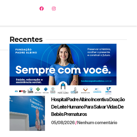
Recentes
Hospital Padre Albino Incentiva Doação
De Leite Humano Para Salvar Vidas De
Bebês Prematuros
05/08/2026
Nenhum comentário