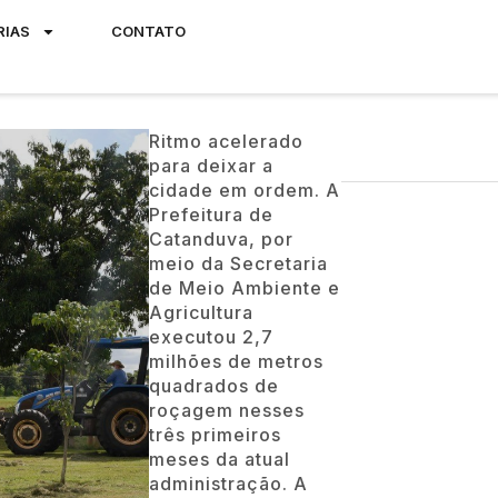
RIAS
CONTATO
Ritmo acelerado
para deixar a
cidade em ordem. A
Prefeitura de
Catanduva, por
meio da Secretaria
de Meio Ambiente e
Agricultura
executou 2,7
milhões de metros
quadrados de
roçagem nesses
três primeiros
meses da atual
administração. A