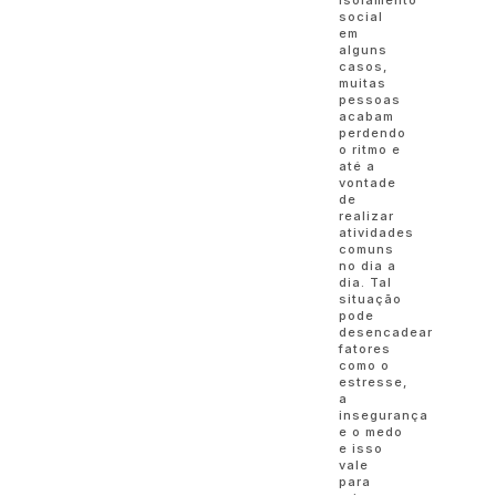
social
em
alguns
casos,
muitas
pessoas
acabam
perdendo
o ritmo e
até a
vontade
de
realizar
atividades
comuns
no dia a
dia. Tal
situação
pode
desencadear
fatores
como o
estresse,
a
insegurança
e o medo
e isso
vale
para