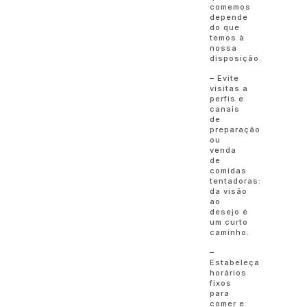
comemos
depende
do que
temos à
nossa
disposição.
– Evite
visitas a
perfis e
canais
de
preparação
ou
venda
de
comidas
tentadoras:
da visão
ao
desejo é
um curto
caminho.
–
Estabeleça
horários
fixos
para
comer e