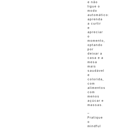
e não
ligue o
modo
automático:
aprenda
a curtir
e
apreciar
o
momento,
optando
por
deixar a
casa e a
mesa
mais
saudável
e
colorida,
com
alimentos
com
menos
açúcar e
massas.
–
Pratique
o
mindful