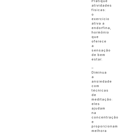
Pratique
atividades
físicas:
o
exercício
ativa a
endorfina,
hormônio
que
oferece
a
sensação
de bem
estar.
–
Diminua
a
ansiedade
com
técnicas
de
meditação:
eles
ajudam
na
concentração
e
proporcionam
melhora