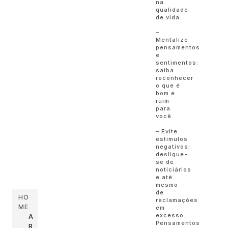
na
qualidade
de vida.
–
Mentalize
pensamentos
e
sentimentos:
saiba
reconhecer
o que é
bom e
ruim
para
você.
– Evite
estímulos
negativos:
desligue-
se de
noticiários
e até
mesmo
de
HO
reclamações
ME
em
excesso.
A
Pensamentos
R