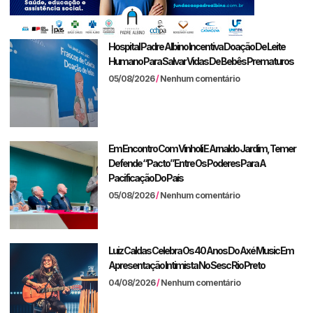
Hospital Padre Albino Incentiva Doação De Leite
Humano Para Salvar Vidas De Bebês Prematuros
05/08/2026
Nenhum comentário
Em Encontro Com Vinholi E Arnaldo Jardim, Temer
Defende “pacto” Entre Os Poderes Para A
Pacificação Do País
05/08/2026
Nenhum comentário
Luiz Caldas Celebra Os 40 Anos Do Axé Music Em
Apresentação Intimista No Sesc Rio Preto
04/08/2026
Nenhum comentário