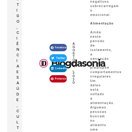
negativos
T
sobrecarregam
I
o
emocional.
G
O
Alimentação
,
Ainda
C
neste
I
período
Ê
A
de
G
Facebook
N
isolamento,
O
S
a
C
T
sensação
Twitter
Blogdasonia
O
I
de tédio
2
A
4
predispõe
LinkedIn
,
E
comportamentos
2
0
irregulares.
S
Pinterest
2
Um
0
A
deles
Ú
está
voltado
D
à
E
alimentação.
,
Algumas
C
pessoas
buscam
U
no
L
alimento
T
uma