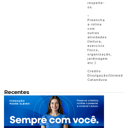
respeite-
os.
–
Preencha
a rotina
com
outras
atividades
(leitura,
exercício
físico,
organização,
jardinagem
etc.).
Crédito:
Divulgação/Unimed
Catanduva
Recentes