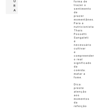
U
forma de
trazer o
R
sentimento
A
de
prazer
momentâneo.
Para a
nutricionista
Thais
Possetti
Sangaleti
é
necessário
cultivar
e
compreender
o real
significado
da
comida:
matar a
fome.
Dica:
preste
atenção
aos
momentos
da
refeição