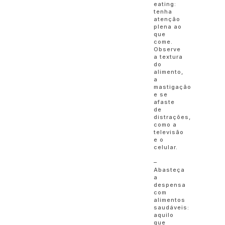
eating:
tenha
atenção
plena ao
que
come.
Observe
a textura
do
alimento,
a
mastigação
e se
afaste
de
distrações,
como a
televisão
e o
celular.
–
Abasteça
a
despensa
com
alimentos
saudáveis:
aquilo
que