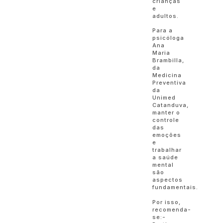
crianças
e
adultos.
Para a
psicóloga
Ana
Maria
Brambilla,
da
Medicina
Preventiva
da
Unimed
Catanduva,
manter o
controle
das
emoções
e
trabalhar
a saúde
mental
são
aspectos
fundamentais.
Por isso,
recomenda-
se:-