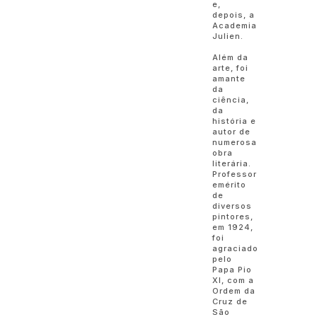
e,
depois, a
Academia
Julien.
Além da
arte, foi
amante
da
ciência,
da
história e
autor de
numerosa
obra
literária.
Professor
emérito
de
diversos
pintores,
em 1924,
foi
agraciado
pelo
Papa Pio
XI, com a
Ordem da
Cruz de
São