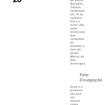
do pintor
Benedito
Calixto,
celebrado
em 14 de
outubro.
Ele é o
autor das
telas
históricas
que
compõem
as
paredes e
teto da
Igreja
Matriz de
São
Domingos.
Foto:
Divulgação
Essa é a
primeira
vez que
um
evento
como