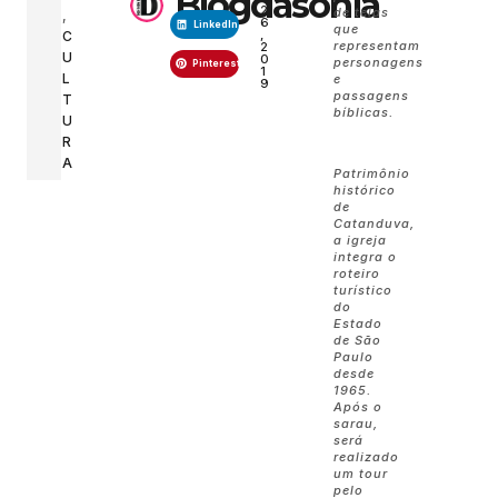
Blogdasonia
2
de telas
,
6
LinkedIn
que
,
C
representam
2
U
0
personagens
Pinterest
1
L
e
9
passagens
T
bíblicas.
U
R
A
Patrimônio
histórico
de
Catanduva,
a igreja
integra o
roteiro
turístico
do
Estado
de São
Paulo
desde
1965.
Após o
sarau,
será
realizado
um tour
pelo