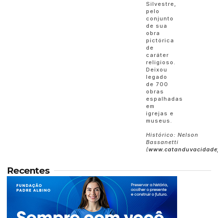
Silvestre,
pelo
conjunto
de sua
obra
pictórica
de
caráter
religioso.
Deixou
legado
de 700
obras
espalhadas
em
igrejas e
museus.
Histórico:
Nelson
Bassanetti
(
www.catanduvacidadef
Recentes