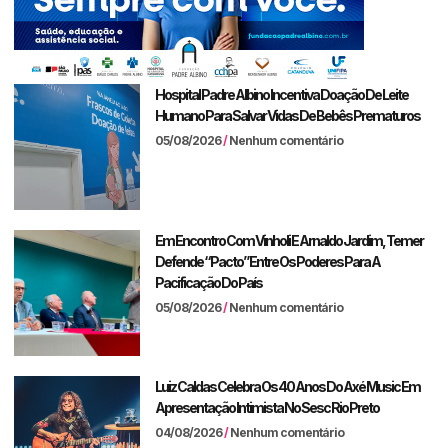
Hospital Padre Albino Incentiva Doação De Leite
Humano Para Salvar Vidas De Bebês Prematuros
05/08/2026
Nenhum comentário
Em Encontro Com Vinholi E Arnaldo Jardim, Temer
Defende “pacto” Entre Os Poderes Para A
Pacificação Do País
05/08/2026
Nenhum comentário
Luiz Caldas Celebra Os 40 Anos Do Axé Music Em
Apresentação Intimista No Sesc Rio Preto
04/08/2026
Nenhum comentário