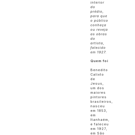
interior
do
prédio,
para que
o público
conheça
ou reveja
as obras
do
artista,
falecido
em 1927.
Quem foi
Benedito
Calixto
de
Jesus,
um dos
maiores
pintores
brasileiros,
nasceu
em 1853,
em
Itanhaém,
e faleceu
em 1927,
em São