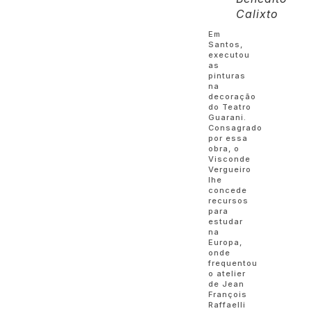
Calixto
Em
Santos,
executou
as
pinturas
na
decoração
do Teatro
Guarani.
Consagrado
por essa
obra, o
Visconde
Vergueiro
lhe
concede
recursos
para
estudar
na
Europa,
onde
frequentou
o atelier
de Jean
François
Raffaelli