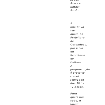
Alves e
Rafael
Jorda.
A
iniciativa
tem
apoio da
Prefeitura
de
Catanduva,
por meio
da
Secretaria
de
Cultura.
A
programação
é gratuita
e será
realizada
das 10 às
12 horas.
Para
quem não
sabe, a
Igreja