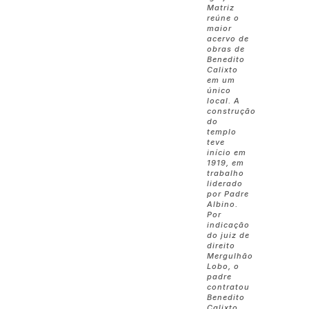
Matriz
reúne o
maior
acervo de
obras de
Benedito
Calixto
em um
único
local. A
construção
do
templo
teve
início em
1919, em
trabalho
liderado
por Padre
Albino.
Por
indicação
do juiz de
direito
Mergulhão
Lobo, o
padre
contratou
Benedito
Calixto