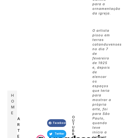
para a
ornamentação
da igreja.
O artista
pisou em
terras
catanduvenses
no dia 7
de
fevereiro
de 1925
e, depois
de
elencar
os
espaços
que teria
para
H
mostrar a
O
própria
M
arte, foi
E
para São
O
Paulo,
A
U
quando
Facebook
T
R
U
teve
T
B
início a
R
Twitter
E
pintura
O