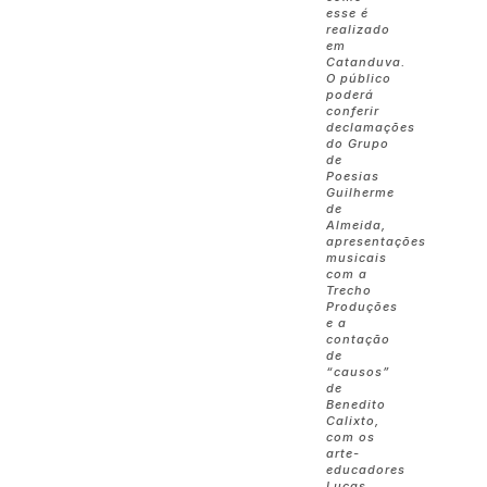
esse é
realizado
em
Catanduva.
O público
poderá
conferir
declamações
do Grupo
de
Poesias
Guilherme
de
Almeida,
apresentações
musicais
com a
Trecho
Produções
e a
contação
de
“causos”
de
Benedito
Calixto,
com os
arte-
educadores
Lucas