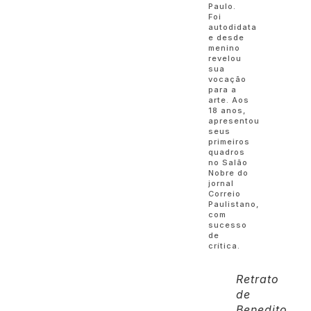
Paulo.
Foi
autodidata
e desde
menino
revelou
sua
vocação
para a
arte. Aos
18 anos,
apresentou
seus
primeiros
quadros
no Salão
Nobre do
jornal
Correio
Paulistano,
com
sucesso
de
crítica.
Retrato
de
Benedito