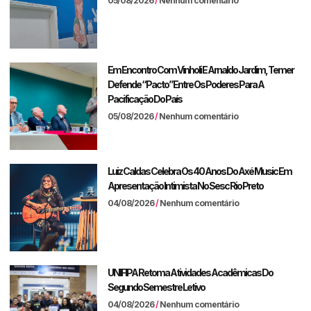
05/08/2026
Nenhum comentário
Em Encontro Com Vinholi E Arnaldo Jardim, Temer
Defende “pacto” Entre Os Poderes Para A
Pacificação Do País
05/08/2026
Nenhum comentário
Luiz Caldas Celebra Os 40 Anos Do Axé Music Em
Apresentação Intimista No Sesc Rio Preto
04/08/2026
Nenhum comentário
UNIFIPA Retoma Atividades Acadêmicas Do
Segundo Semestre Letivo
04/08/2026
Nenhum comentário