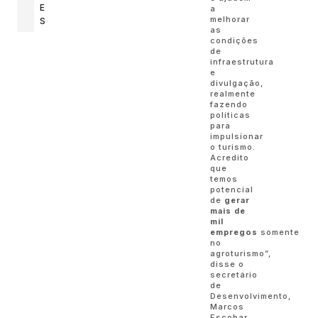
E
a
melhorar
S
as
condições
de
infraestrutura
e
divulgação,
realmente
fazendo
políticas
para
impulsionar
o turismo.
Acredito
que
temos
potencial
de
gerar
mais de
mil
empregos
somente
no
agroturismo”,
disse o
secretário
de
Desenvolvimento,
Marcos
Escobar.