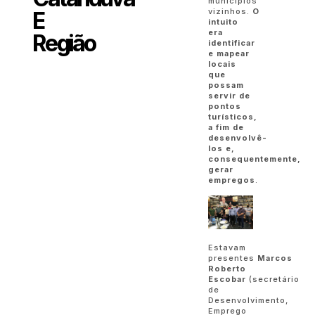
municípios
vizinhos.
O
E
intuito
era
Região
identificar
e mapear
locais
que
possam
servir de
pontos
turísticos,
a fim de
desenvolvê-
los e,
consequentemente,
gerar
empregos
.
Estavam
presentes
Marcos
Roberto
Escobar
(secretário
de
Desenvolvimento,
Emprego