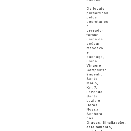
Os locais
percorridos
pelos
secretários
e
vereador
foram:
usina de
açúcar
mascavo
e
cachaça,
usina
Vinagre
Campestre,
Engenho
Santo
Mario,
Km. 7,
Fazenda
Santa
Luzia e
Haras
Nossa
Senhora
das
Graças.
Sinalização,
asfaltamento,