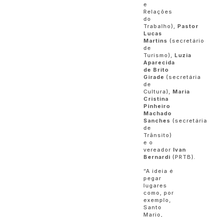
e
Relações
do
Trabalho),
Pastor
Lucas
Martins
(secretário
de
Turismo),
Luzia
Aparecida
de Brito
Girade
(secretária
de
Cultura),
Maria
Cristina
Pinheiro
Machado
Sanches
(secretária
de
Trânsito)
e o
vereador
Ivan
Bernardi
(PRTB).
“A ideia é
pegar
lugares
como, por
exemplo,
Santo
Mario,