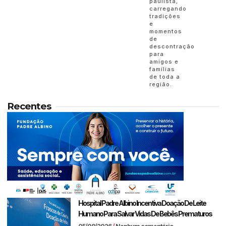
paulista,
carregando
tradições
e
momentos
de
descontração
para
amigos e
famílias
de toda a
região.
Recentes
Hospital Padre Albino Incentiva Doação De Leite
Humano Para Salvar Vidas De Bebês Prematuros