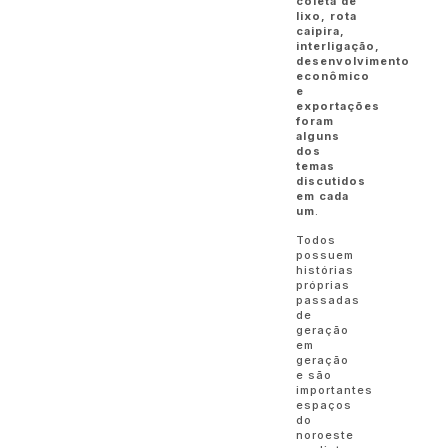
coleta de
lixo, rota
caipira,
interligação,
desenvolvimento
econômico
e
exportações
foram
alguns
dos
temas
discutidos
em cada
um
.
Todos
possuem
histórias
próprias
passadas
de
geração
em
geração
e são
importantes
espaços
do
noroeste