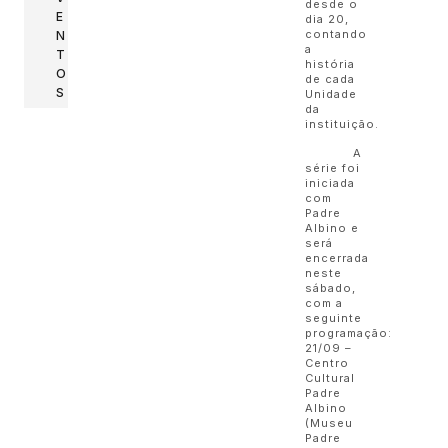
desde o
E
dia 20,
contando
N
a
T
história
O
de cada
S
Unidade
da
instituição.
A
série foi
iniciada
com
Padre
Albino e
será
encerrada
neste
sábado,
com a
seguinte
programação:
21/09 –
Centro
Cultural
Padre
Albino
(Museu
Padre