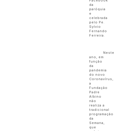
Facebook
da
paróquia
e
celebrada
pelo Pe.
Sylvio
Fernando
Ferreira.
Neste
ano, em
função
da
pandemia
do novo
Coronavírus,
a
Fundação
Padre
Albino
não
realiza a
tradicional
programação
da
Semana,
que