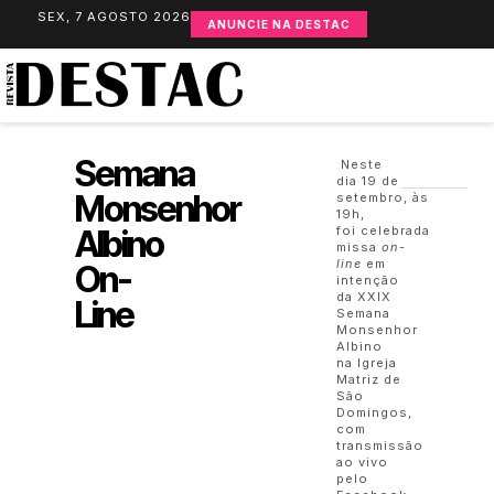
SEX, 7 AGOSTO 2026
ANUNCIE NA DESTAC
Semana
Neste
dia 19 de
Monsenhor
setembro, às
19h,
Albino
foi celebrada
missa
on-
line
em
On-
intenção
da XXIX
Line
Semana
Monsenhor
Albino
na Igreja
Matriz de
São
Domingos,
com
transmissão
ao vivo
pelo