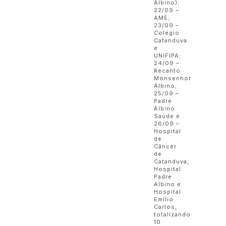
Albino);
22/09 –
AME;
23/09 –
Colégio
Catanduva
e
UNIFIPA;
24/09 –
Recanto
Monsenhor
Albino;
25/09 –
Padre
Albino
Saúde e
26/09 –
Hospital
de
Câncer
de
Catanduva,
Hospital
Padre
Albino e
Hospital
Emílio
Carlos,
totalizando
10