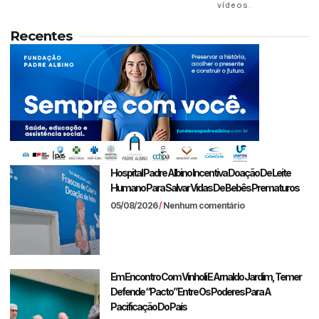
vídeos.
Recentes
Hospital Padre Albino Incentiva Doação De Leite
Humano Para Salvar Vidas De Bebês Prematuros
05/08/2026
Nenhum comentário
Em Encontro Com Vinholi E Arnaldo Jardim, Temer
Defende “pacto” Entre Os Poderes Para A
Pacificação Do País