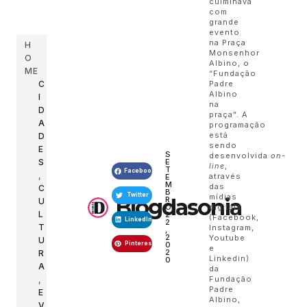
culminava
com
grande
evento
na Praça
H
Monsenhor
O
Albino, o
ME
“Fundação
C
Padre
Albino
I
na
D
praça”. A
A
programação
está
D
sendo
E
S
desenvolvida
on-
S
E
line
,
T
Facebook
,
através
E
M
das
C
B
Twitter
mídias
Blogdasonia
R
U
digitais
O
L
2
(Facebook,
LinkedIn
2
T
Instagram,
,
2
Youtube
U
Pinterest
0
e
2
R
Linkedin)
0
A
da
,
Fundação
Padre
E
Albino,
V