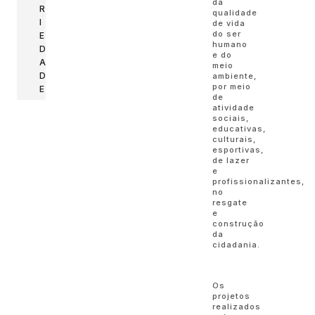
da
R
qualidade
I
de vida
do ser
E
humano
D
e do
A
meio
D
ambiente,
por meio
E
de
atividade
sociais,
educativas,
culturais,
esportivas,
de lazer
e
profissionalizantes,
no
resgate
e
construção
da
cidadania.
Os
projetos
realizados