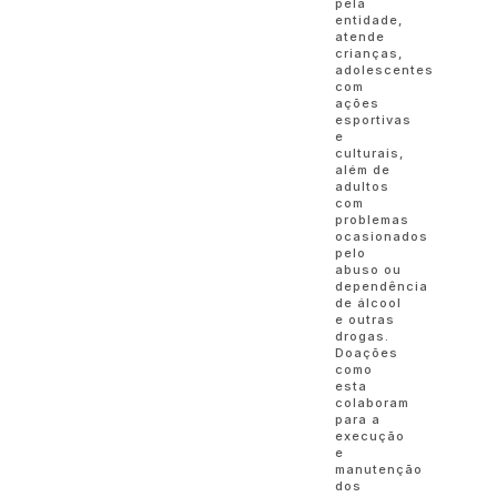
pela
entidade,
atende
crianças,
adolescentes
com
ações
esportivas
e
culturais,
além de
adultos
com
problemas
ocasionados
pelo
abuso ou
dependência
de álcool
e outras
drogas.
Doações
como
esta
colaboram
para a
execução
e
manutenção
dos