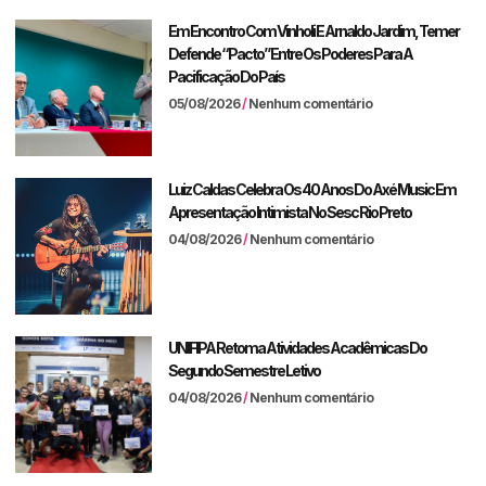
Em Encontro Com Vinholi E Arnaldo Jardim, Temer
Defende “pacto” Entre Os Poderes Para A
Pacificação Do País
05/08/2026
Nenhum comentário
Luiz Caldas Celebra Os 40 Anos Do Axé Music Em
Apresentação Intimista No Sesc Rio Preto
04/08/2026
Nenhum comentário
UNIFIPA Retoma Atividades Acadêmicas Do
Segundo Semestre Letivo
04/08/2026
Nenhum comentário