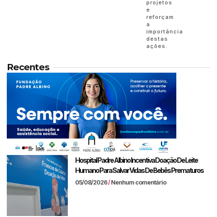
projetos
e
reforçam
a
importância
destas
ações.
Recentes
Hospital Padre Albino Incentiva Doação De Leite
Humano Para Salvar Vidas De Bebês Prematuros
05/08/2026
Nenhum comentário