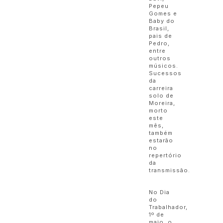
Pepeu
Gomes e
Baby do
Brasil,
pais de
Pedro,
entre
outros
músicos.
Sucessos
da
carreira
solo de
Moreira,
morto
este
mês,
também
estarão
no
repertório
da
transmissão.
No Dia
do
Trabalhador,
1º de
maio, o