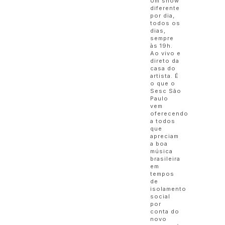
Um show
diferente
por dia,
todos os
dias,
sempre
às 19h.
Ao vivo e
direto da
casa do
artista. É
o que o
Sesc São
Paulo
vem
oferecendo
a todos
que
apreciam
a boa
música
brasileira
em
tempos
de
isolamento
social
por
conta do
novo