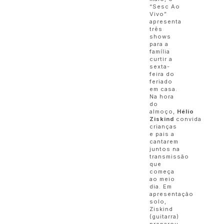
“Sesc Ao
Vivo”
apresenta
três
shows
para a
família
curtir a
sexta-
feira do
feriado
em casa.
Na hora
do
almoço,
Hélio
Ziskind
convida
crianças
e pais a
cantarem
juntos na
transmissão
que
começa
ao meio
dia. Em
apresentação
solo,
Ziskind
(guitarra)
preparou