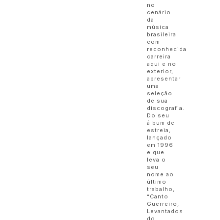
no
cenário
da
música
brasileira
com
reconhecida
carreira
aqui e no
exterior,
apresentar
uma
seleção
de sua
discografia.
Do seu
álbum de
estreia,
lançado
em 1996
e que
leva o
seu
nome ao
último
trabalho,
“Canto
Guerreiro,
Levantados
do