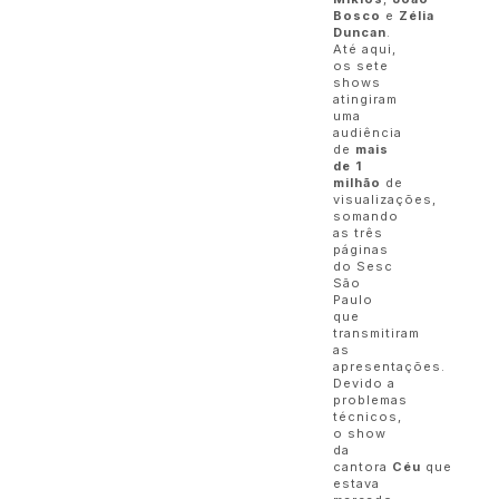
Bosco
e
Zélia
Duncan
.
Até aqui,
os sete
shows
atingiram
uma
audiência
de
mais
de 1
milhão
de
visualizações,
somando
as três
páginas
do Sesc
São
Paulo
que
transmitiram
as
apresentações.
Devido a
problemas
técnicos,
o show
da
cantora
Céu
que
estava