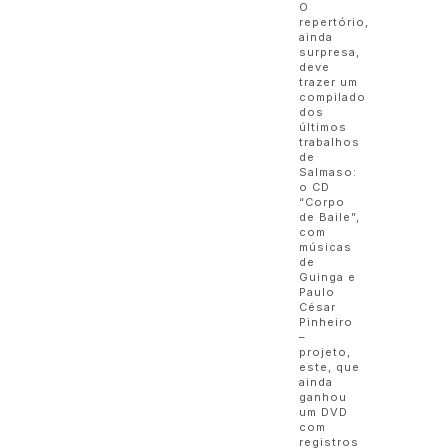
O
repertório,
ainda
surpresa,
deve
trazer um
compilado
dos
últimos
trabalhos
de
Salmaso:
o CD
“Corpo
de Baile”,
com
músicas
de
Guinga e
Paulo
César
Pinheiro
–
projeto,
este, que
ainda
ganhou
um DVD
com
registros