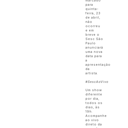
marcado
para
quinta-
feira, 23
de abril,
não
ocorreu
e em
breve o
Sesc São
Paulo
anunciará
uma nova
data para
a
apresentação
da
artista.
#SescAoVivo
Um show
diferente
por dia,
todos os
dias, às
19h.
Acompanhe
ao vivo
direto da