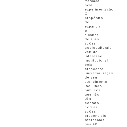
marcada
pela
experimentação.
O
propósito
de
expandir
o
alcance
de suas
ações
socioculturais
vem do
interesse
institucional
pela
crescente
universalização
de seu
atendimento,
incluindo
públicos
que não
têm
contato
com as
ações
presenciais
oferecidas
nas 40