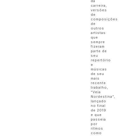
da
carreira,
versões
de
composições
de
outros
artistas
que
sempre
fizeram
parte de
seu
repertório
e
músicas
de seu
mais
recente
trabalho,
“Veia
Nordestina”,
lançado
no final
de 2019
e que
passeia
por
ritmos
como