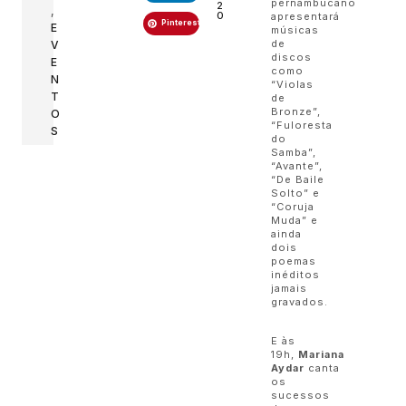
pernambucano
2
,
0
apresentará
Pinterest
E
músicas
de
V
discos
E
como
N
“Violas
T
de
Bronze”,
O
“Fuloresta
S
do
Samba”,
“Avante”,
“De Baile
Solto” e
“Coruja
Muda” e
ainda
dois
poemas
inéditos
jamais
gravados.
E às
19h,
Mariana
Aydar
canta
os
sucessos