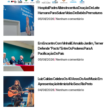
Hospital Padre Albino Incentiva Doação De Leite
Humano Para Salvar Vidas De Bebês Prematuros
05/08/2026
Nenhum comentário
Em Encontro Com Vinholi E Arnaldo Jardim, Temer
Defende “pacto” Entre Os Poderes Para A
Pacificação Do País
05/08/2026
Nenhum comentário
Luiz Caldas Celebra Os 40 Anos Do Axé Music Em
Apresentação Intimista No Sesc Rio Preto
04/08/2026
Nenhum comentário