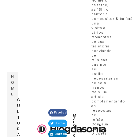
No meio
da tarde,
às 15h, o
cantor e
compositor
Siba
fará
uma
visita a
vários
momentos
de sua
trajetória
desviando
de
músicas
que por
seu
estilo
H
necessitariam
O
de pelo
menos
M
mais um
E
artista
C
complementando
U
as
respostas
L
Facebook
de
M
T
A
refrão.
I
U
Twitter
Com sua
Blogdasonia
O
R
1,
guitarra,
2
o poeta
A
LinkedIn
0