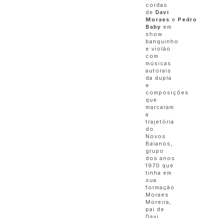
cordas
de
Davi
Moraes
e
Pedro
Baby
em
show
banquinho
e violão
com
músicas
autorais
da dupla
e
composições
que
marcaram
a
trajetória
do
Novos
Baianos,
grupo
dos anos
1970 que
tinha em
sua
formação
Moraes
Moreira,
pai de
Davi,