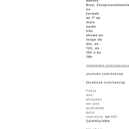
Renato
Braz; Excepcionalment
no
feriado
de 1º de
maio
serão
três
shows ao
longo do
dia, às
12h, às
15h e às
19h
instagram.com/sescaov
youtube.com/sescsp
facebook.com/sescsp
Fotos
das
atrações
em alta
qualidade
para
imprensa:
we.tl/t-
DAdHGq1dBm