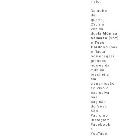
maio.
Na noite
de
quarta,
29, é a
vez da
dupla
Mônica
Salmaso
(voz)
e
Teco
Cardoso
(sax
e flauta)
homenagear
grandes
nomes da
música
brasileira
em
transmissão
ao vivo e
exclusiva
nas
páginas
do Sesc
São
Paulo no
Instagram,
Facebook
e
YouTube.