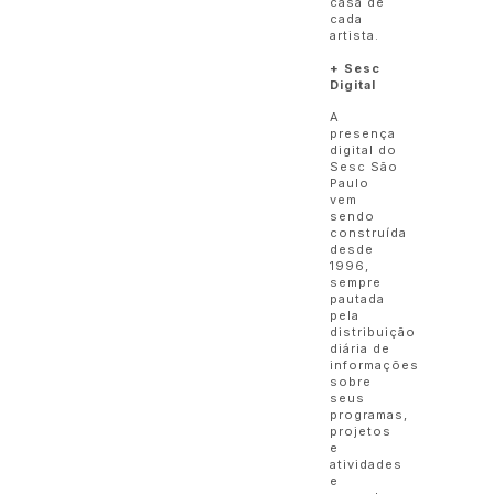
casa de
cada
artista.
+ Sesc
Digital
A
presença
digital do
Sesc São
Paulo
vem
sendo
construída
desde
1996,
sempre
pautada
pela
distribuição
diária de
informações
sobre
seus
programas,
projetos
e
atividades
e