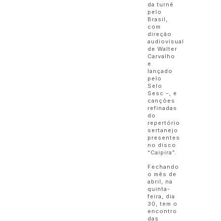
da turnê
pelo
Brasil,
com
direção
audiovisual
de Walter
Carvalho
e
lançado
pelo
Selo
Sesc –, e
canções
refinadas
do
repertório
sertanejo
presentes
no disco
“Caipira”.
Fechando
o mês de
abril, na
quinta-
feira, dia
30, tem o
encontro
das