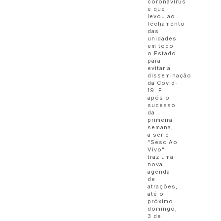
coronavírus
e que
levou ao
fechamento
das
unidades
em todo
o Estado
para
evitar a
disseminação
da Covid-
19. E
após o
sucesso
da
primeira
semana,
a série
“Sesc Ao
Vivo”
traz uma
nova
agenda
de
atrações,
até o
próximo
domingo,
3 de