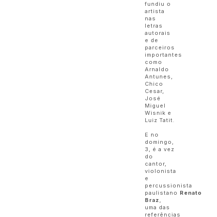
fundiu o
artista
nas
letras
autorais
e de
parceiros
importantes
como
Arnaldo
Antunes,
Chico
Cesar,
José
Miguel
Wisnik e
Luiz Tatit.
E no
domingo,
3, é a vez
do
cantor,
violonista
e
percussionista
paulistano
Renato
Braz
,
uma das
referências