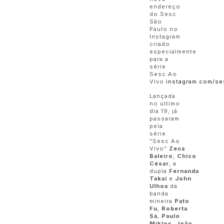
endereço
do Sesc
São
Paulo no
Instagram
criado
especialmente
para a
série
Sesc Ao
Vivo
instagram.com/se
Lançada
no último
dia 19, já
passaram
pela
série
“Sesc Ao
Vivo”
Zeca
Baleiro
,
Chico
César
, a
dupla
Fernanda
Takai
e
John
Ulhoa
da
banda
mineira
Pato
Fu
,
Roberta
Sá
,
Paulo
Miklos
,
João