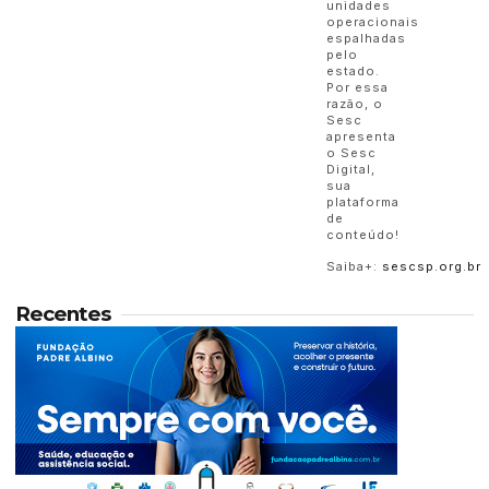
unidades
operacionais
espalhadas
pelo
estado.
Por essa
razão, o
Sesc
apresenta
o Sesc
Digital,
sua
plataforma
de
conteúdo!
Saiba+:
sescsp.org.br
Recentes