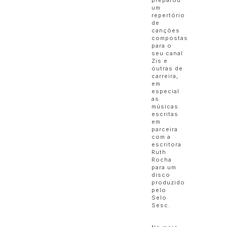
um
repertório
de
canções
compostas
para o
seu canal
Zis e
outras de
carreira,
em
especial
as
músicas
escritas
em
parceira
com a
escritora
Ruth
Rocha
para um
disco
produzido
pelo
Selo
Sesc.