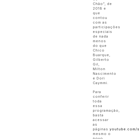
Chão”, de
2018 e
que
contou
com as
participações
especiais
de nada
menos
do que
Chico
Buarque,
Gilberto
Gil,
Milton
Nascimento
e Dori
Caymmi.
Para
conferir
toda
essa
programação,
basta
acessar
as
páginas
youtube.com/
mesmo o
novo