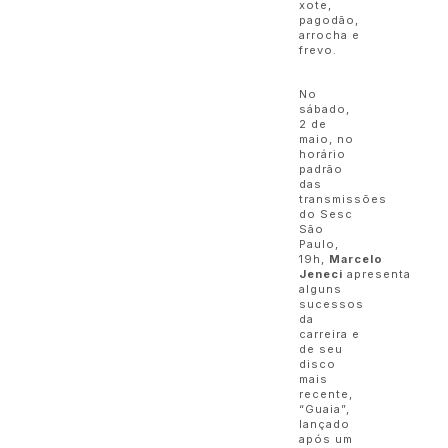
xote,
pagodão,
arrocha e
frevo.
No
sábado,
2 de
maio, no
horário
padrão
das
transmissões
do Sesc
São
Paulo,
19h,
Marcelo
Jeneci
apresenta
alguns
sucessos
da
carreira e
de seu
disco
mais
recente,
“Guaia”,
lançado
após um