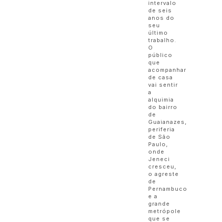
intervalo
de seis
anos do
seu
último
trabalho.
O
público
que
acompanhar
de casa
vai sentir
a
alquimia
do bairro
de
Guaianazes,
periferia
de São
Paulo,
onde
Jeneci
cresceu,
o agreste
de
Pernambuco
e a
grande
metrópole
que se