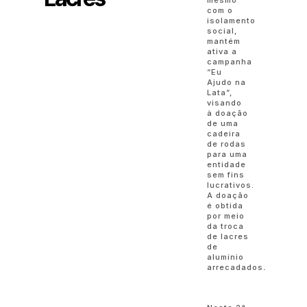
mesmo
com o
isolamento
social,
mantém
ativa a
campanha
“Eu
Ajudo na
Lata”,
visando
à doação
de uma
cadeira
de rodas
para uma
entidade
sem fins
lucrativos.
A doação
é obtida
por meio
da troca
de lacres
de
alumínio
arrecadados
.