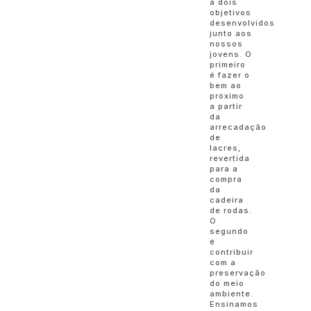
a dois
objetivos
desenvolvidos
junto aos
nossos
jovens. O
primeiro
é fazer o
bem ao
próximo
a partir
da
arrecadação
de
lacres,
revertida
para a
compra
da
cadeira
de rodas.
O
segundo
é
contribuir
com a
preservação
do meio
ambiente.
Ensinamos