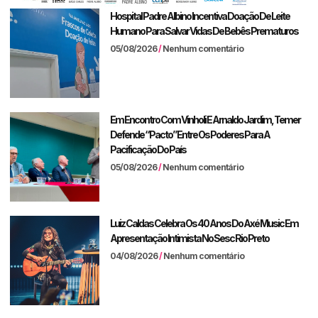
Hospital Padre Albino Incentiva Doação De Leite
Humano Para Salvar Vidas De Bebês Prematuros
05/08/2026
Nenhum comentário
Em Encontro Com Vinholi E Arnaldo Jardim, Temer
Defende “pacto” Entre Os Poderes Para A
Pacificação Do País
05/08/2026
Nenhum comentário
Luiz Caldas Celebra Os 40 Anos Do Axé Music Em
Apresentação Intimista No Sesc Rio Preto
04/08/2026
Nenhum comentário