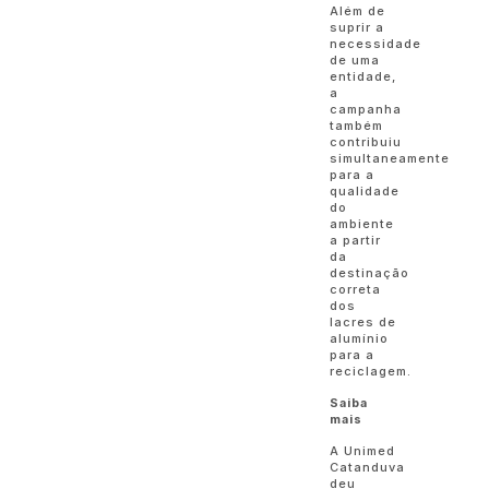
Além de
suprir a
necessidade
de uma
entidade,
a
campanha
também
contribuiu
simultaneamente
para a
qualidade
do
ambiente
a partir
da
destinação
correta
dos
lacres de
alumínio
para a
rec
Saiba
mais
A Unimed
Catanduva
deu