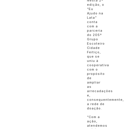
Nesta 2ª
edição, o
“Eu
Ajudo na
Lata”
conta
com a
parceria
do 205º
Grupo
Escoteiro
Cidade
Feitiço,
que se
uniu à
cooperativa
com o
propósito
de
ampliar
as
arrecadações
e,
consequentemente,
a rede de
doação.
“Com a
ação,
atendemos