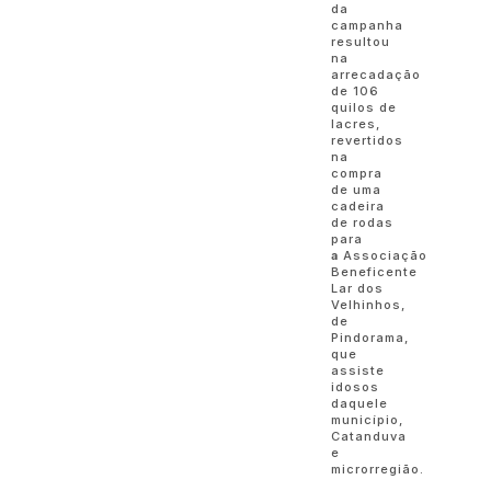
da
campanha
resultou
na
arrecadação
de 106
quilos de
lacres,
revertidos
na
compra
de uma
cadeira
de rodas
para
a
Associação
Beneficente
Lar dos
Velhinhos,
de
Pindorama,
que
assiste
idosos
daquele
município,
Catanduva
e
microrregião.