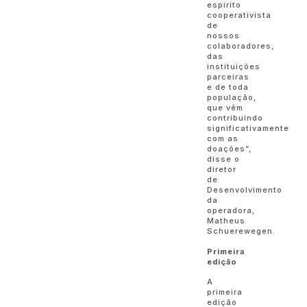
espírito
cooperativista
de
nossos
colaboradores,
das
instituições
parceiras
e de toda
população,
que vêm
contribuindo
significativamente
com as
doações”,
disse o
diretor
de
Desenvolvimento
da
operadora,
Matheus
Schuerewegen.
Primeira
edição
A
primeira
edição