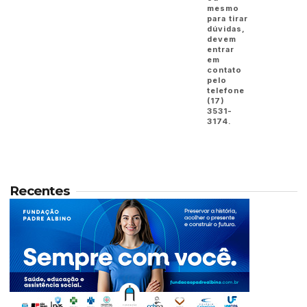
mesmo
para tirar
dúvidas,
devem
entrar
em
contato
pelo
telefone
(17)
3531-
3174.
Recentes