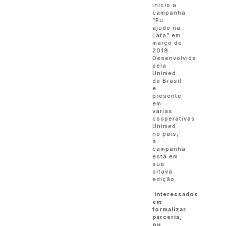
início a
campanha
“Eu
ajudo na
Lata” em
março de
2019.
Desenvolvida
pela
Unimed
do Brasil
e
presente
em
várias
cooperativas
Unimed
no país,
a
campanha
está em
sua
oitava
edição.
Interessados
em
formalizar
parceria,
ou