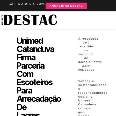
SÁB, 8 AGOSTO 2026
ANUNCIE NA DESTAC
Unimed
Arrecadação
será
Catanduva
revertida
em
Firma
materiais
de
acessibilidade
Parceria
para
entidades
Com
Escoteiros
Voltada à
sustentabilidade
Para
e
responsabilidade
Arrecadação
social, a
Unimed
De
Catanduva
reforça
Lacres
que,