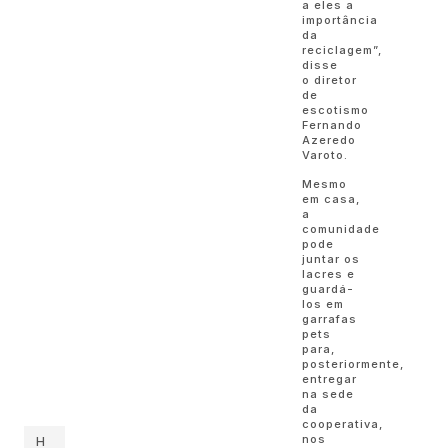
a eles a
importância
da
reciclagem”,
disse
o diretor
de
escotismo
Fernando
Azeredo
Varoto.
Mesmo
em casa,
a
comunidade
pode
juntar os
lacres e
guardá-
los em
garrafas
pets
para,
posteriormente,
entregar
na sede
da
cooperativa,
nos
H