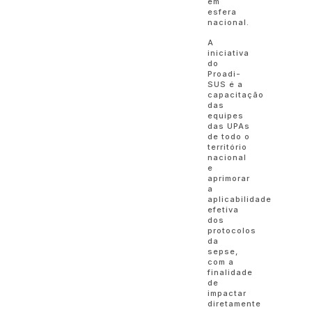
em
esfera
nacional.
A
iniciativa
do
Proadi-
SUS é a
capacitação
das
equipes
das UPAs
de todo o
território
nacional
e
aprimorar
a
aplicabilidade
efetiva
dos
protocolos
da
sepse,
com a
finalidade
de
impactar
diretamente