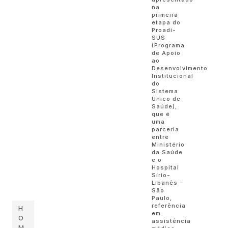
na
primeira
etapa do
Proadi-
SUS
(Programa
de Apoio
ao
Desenvolvimento
Institucional
do
Sistema
Único de
Saúde),
que é
uma
parceria
entre
Ministério
da Saúde
e o
Hospital
Sírio-
Libanês –
São
Paulo,
referência
H
em
O
assistência
M