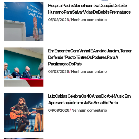
Hospital Padre Albino Incentiva Doação De Leite
Humano Para Salvar Vidas De Bebês Prematuros
05/08/2026
Nenhum comentário
Em Encontro Com Vinholi E Arnaldo Jardim, Temer
Defende “pacto” Entre Os Poderes Para A
Pacificação Do País
05/08/2026
Nenhum comentário
Luiz Caldas Celebra Os 40 Anos Do Axé Music Em
Apresentação Intimista No Sesc Rio Preto
04/08/2026
Nenhum comentário