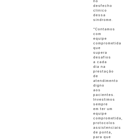
no
desfecho
clínico
dessa
síndrome.
“Contamos
com
equipe
comprometida
que
supera
desafios
a cada
dia na
prestação
de
atendimento
digno
aos
pacientes.
Investimos
sempre
em ter um
equipe
comprometida,
protocolos
assistenciais
de ponta,
para que