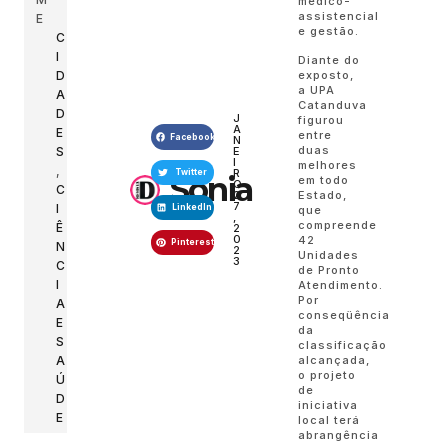
médico-
assistencial
E
e gestão.
C
I
Diante do
exposto,
D
a UPA
A
Catanduva
D
J
figurou
A
E
entre
Facebook
N
duas
E
S
I
melhores
,
R
Twitter
Sonia
em todo
O
C
2
Estado,
7
I
LinkedIn
que
,
compreende
Ê
2
0
42
Pinterest
N
2
Unidades
3
C
de Pronto
I
Atendimento.
Por
A
conseqüência
E
da
S
classificação
alcançada,
A
o projeto
Ú
de
D
iniciativa
E
local terá
abrangência