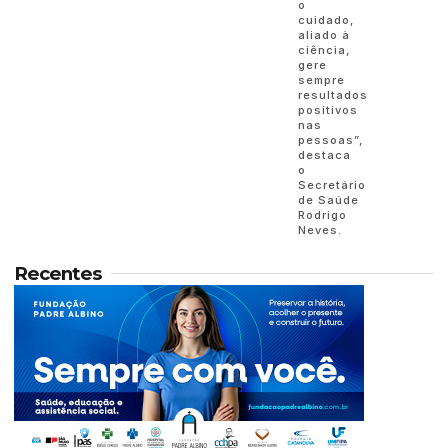
o
cuidado,
aliado à
ciência,
gere
sempre
resultados
positivos
nas
pessoas”,
destaca
o
Secretário
de Saúde
Rodrigo
Neves.
Recentes