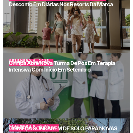
Desconto Em Diárias Nos Resorts Da Marca
SETEMBRO 9, 2025
Unifipa Abre Nova Turma De Pós Em Terapia
CURSO
,
EDUCAÇÃO
Intensiva Com Início Em Setembro
SETEMBRO 9, 2025
COMEÇA SONDAGEM DE SOLO PARA NOVAS
CATANDUVA
,
CIDADES