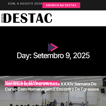
DOM, 9 AGOSTO 2026
ANUNCIE NA DESTAC
Day: Setembro 9, 2025
SETEMBRO 9, 2025
Administração UNIFIPA Inicia XXXIV Semana Do
DESTAC
,
EDUCAÇÃO
,
EVENTOS
Curso Com Homenagem E Encontro De Egressos