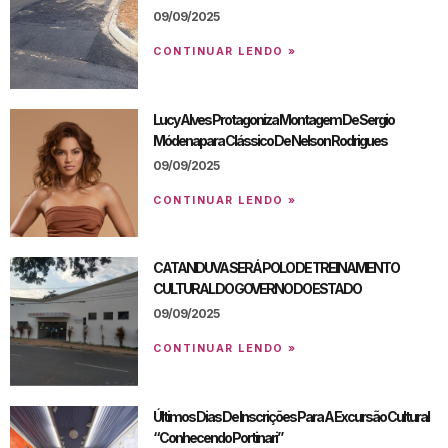
09/09/2025
CONTINUAR LENDO »
Lucy Alves Protagoniza Montagem De Sergio
Módenapara Clássico De Nelson Rodrigues
09/09/2025
CONTINUAR LENDO »
CATANDUVA SERÁ POLO DE TREINAMENTO
CULTURAL DO GOVERNO DO ESTADO
09/09/2025
CONTINUAR LENDO »
Últimos Dias De Inscrições Para A Excursão Cultural
“Conhecendo Portinari”