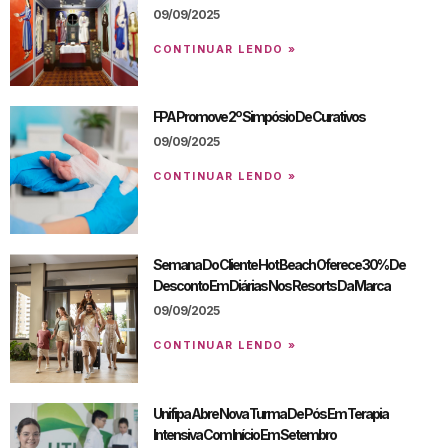
09/09/2025
CONTINUAR LENDO »
FPA Promove 2º Simpósio De Curativos
09/09/2025
CONTINUAR LENDO »
Semana Do Cliente Hot Beach Oferece 30% De
Desconto Em Diárias Nos Resorts Da Marca
09/09/2025
CONTINUAR LENDO »
Unifipa Abre Nova Turma De Pós Em Terapia
Intensiva Com Início Em Setembro