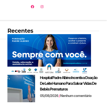
Recentes
Hospital Padre Albino Incentiva Doação
De Leite Humano Para Salvar Vidas De
Bebês Prematuros
05/08/2026
Nenhum comentário