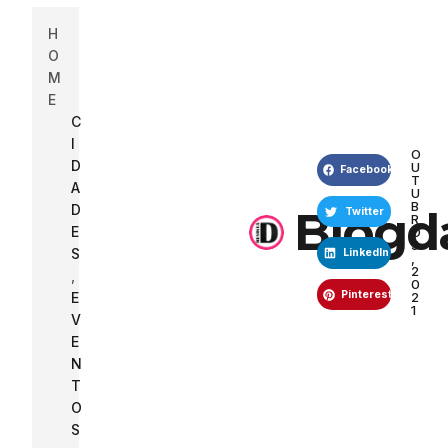
H
O
M
E
C
I
O
D
U
Facebook
T
A
U
B
D
Blogd
Twitter
R
E
O
5
S
LinkedIn
,
2
,
0
Pinterest
2
E
1
V
E
N
T
O
S