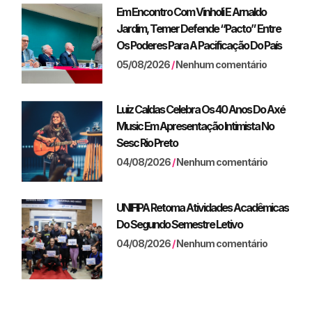
Em Encontro Com Vinholi E Arnaldo
Jardim, Temer Defende “pacto” Entre
Os Poderes Para A Pacificação Do País
05/08/2026
Nenhum comentário
Luiz Caldas Celebra Os 40 Anos Do Axé
Music Em Apresentação Intimista No
Sesc Rio Preto
04/08/2026
Nenhum comentário
UNIFIPA Retoma Atividades Acadêmicas
Do Segundo Semestre Letivo
04/08/2026
Nenhum comentário