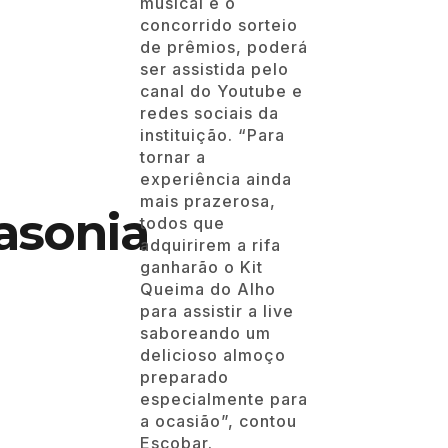
musical e o
concorrido sorteio
de prêmios, poderá
ser assistida pelo
canal do Youtube e
redes sociais da
instituição. “Para
tornar a
experiência ainda
mais prazerosa,
asonia
todos que
adquirirem a rifa
ganharão o Kit
Queima do Alho
para assistir a live
saboreando um
delicioso almoço
preparado
especialmente para
a ocasião”, contou
Escobar.