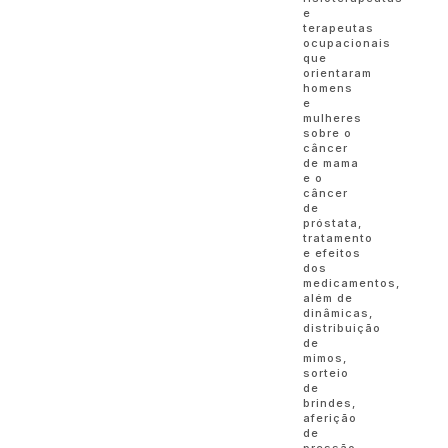
e
terapeutas
ocupacionais
que
orientaram
homens
e
mulheres
sobre o
câncer
de mama
e o
câncer
de
próstata,
tratamento
e efeitos
dos
medicamentos,
além de
dinâmicas,
distribuição
de
mimos,
sorteio
de
brindes,
aferição
de