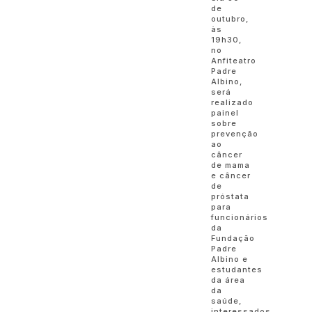
de
outubro,
às
19h30,
no
Anfiteatro
Padre
Albino,
será
realizado
painel
sobre
prevenção
ao
câncer
de mama
e câncer
de
próstata
para
funcionários
da
Fundação
Padre
Albino e
estudantes
da área
da
saúde,
interessados