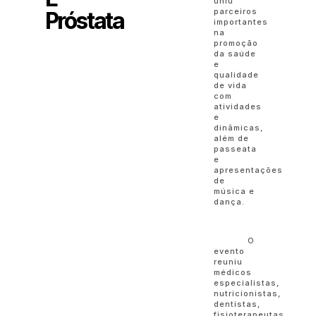
uniu
parceiros
Próstata
importantes
na
promoção
da saúde
e
qualidade
de vida
com
atividades
e
dinâmicas,
além de
passeata
e
apresentações
de
música e
dança.
O
evento
reuniu
médicos
especialistas,
nutricionistas,
dentistas,
fisioterapeutas