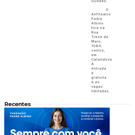
Guedes.
O
Anfiteatro
Padre
Albino
fica na
Rua
Treze de
Maio,
1064,
centro,
em
Catanduva.
A
entrada
é
gratuita
e as
vagas
limitadas.
Recentes