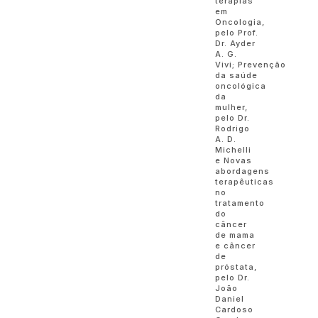
terapias
em
Oncologia,
pelo Prof.
Dr. Ayder
A. G.
Vivi; Prevenção
da saúde
oncológica
da
mulher,
pelo Dr.
Rodrigo
A. D.
Michelli
e Novas
abordagens
terapêuticas
no
tratamento
do
câncer
de mama
e câncer
de
próstata,
pelo Dr.
João
Daniel
Cardoso