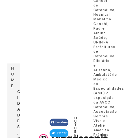
Câncer
de
Catanduva,
Hospital
Mahatma
Gandhi,
Padre
Albino
Saúde,
UNIFIPA,
Prefeituras
de
Catanduva,
Elisiário
e
H
Ariranha,
O
Ambulatório
Médico
M
de
E
Especialidades
C
(AME) e
I
exposição
da AVCC
D
Catanduva,
A
Associação
D
Sempre
O
Viva e
E
U
Facebook
T
Ateliê
S
U
Amor ao
B
,
Twitter
Próximo.
R