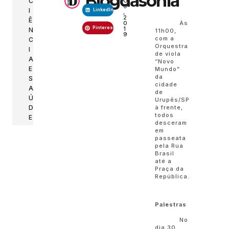
Blogdasonia
C
O
9
I
LinkedIn
,
2
Ê
Às
0
Pinterest
1
N
11h00,
9
com a
C
Orquestra
I
de viola
A
“Novo
E
Mundo”
da
S
cidade
A
de
Ú
Urupês/SP
à frente,
D
todos
E
desceram
em
passeata
pela Rua
Brasil
até a
Praça da
República.
Palestras
No
dia 30