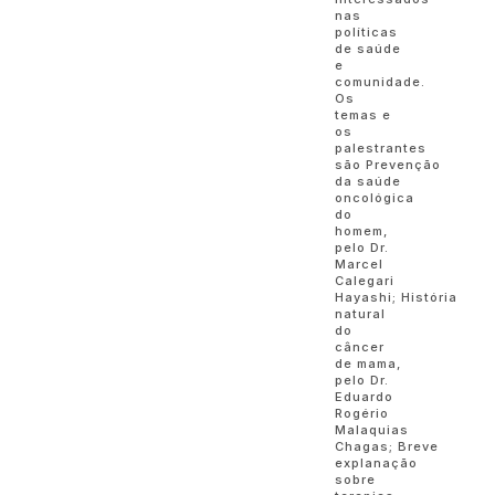
nas
políticas
de saúde
e
comunidade.
Os
temas e
os
palestrantes
são Prevenção
da saúde
oncológica
do
homem,
pelo Dr.
Marcel
Calegari
Hayashi; História
natural
do
câncer
de mama,
pelo Dr.
Eduardo
Rogério
Malaquias
Chagas; Breve
explanação
sobre