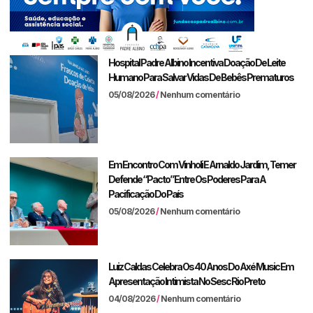
Hospital Padre Albino Incentiva Doação De Leite
Humano Para Salvar Vidas De Bebês Prematuros
05/08/2026
Nenhum comentário
Em Encontro Com Vinholi E Arnaldo Jardim, Temer
Defende “pacto” Entre Os Poderes Para A
Pacificação Do País
05/08/2026
Nenhum comentário
Luiz Caldas Celebra Os 40 Anos Do Axé Music Em
Apresentação Intimista No Sesc Rio Preto
04/08/2026
Nenhum comentário