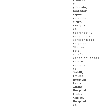
pressão
e
glicemia,
testagem
rápida
de sífilis
e HIV,
designe
de
sobrancelha,
acupuntura,
apresentação
do grupo
“Dança
pela
vida” e
conscientização
com as
equipes
do
SAMU,
EMCAa,
Hospital
Padre
Albino,
Hospital
Emílio
Carlos,
Hospital
de