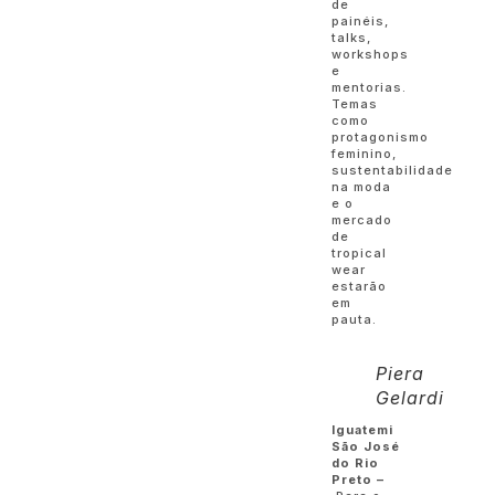
de
painéis,
talks,
workshops
e
mentorias.
Temas
como
protagonismo
feminino,
sustentabilidade
na moda
e o
mercado
de
tropical
wear
estarão
em
pauta.
Piera
Gelardi
Iguatemi
São José
do Rio
Preto –