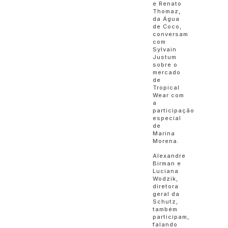
e Renato
Thomaz,
da Água
de Coco,
conversam
com
Sylvain
Justum
sobre o
mercado
de
Tropical
Wear com
a
participação
especial
de
Marina
Morena.
Alexandre
Birman e
Luciana
Wodzik,
diretora
geral da
Schutz,
também
participam,
falando