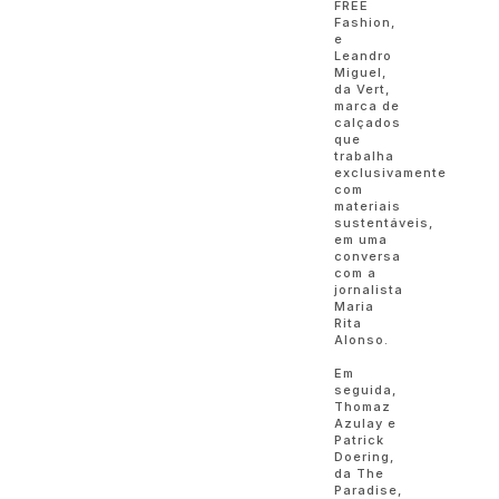
FREE
Fashion,
e
Leandro
Miguel,
da Vert,
marca de
calçados
que
trabalha
exclusivamente
com
materiais
sustentáveis,
em uma
conversa
com a
jornalista
Maria
Rita
Alonso.
Em
seguida,
Thomaz
Azulay e
Patrick
Doering,
da The
Paradise,