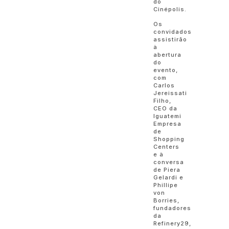
do
Cinépolis.
Os
convidados
assistirão
à
abertura
do
evento,
com
Carlos
Jereissati
Filho,
CEO da
Iguatemi
Empresa
de
Shopping
Centers
e à
conversa
de Piera
Gelardi e
Phillipe
von
Borries,
fundadores
da
Refinery29,