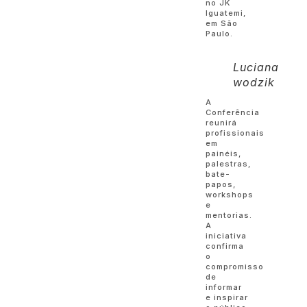
no JK
Iguatemi,
em São
Paulo.
Luciana
wodzik
A
Conferência
reunirá
profissionais
em
painéis,
palestras,
bate-
papos,
workshops
e
mentorias.
A
iniciativa
confirma
o
compromisso
de
informar
e inspirar