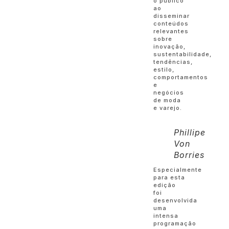
o público
ao
disseminar
conteúdos
relevantes
sobre
inovação,
sustentabilidade,
tendências,
estilo,
comportamentos
e
negócios
de moda
e varejo.
Phillipe
Von
Borries
Especialmente
para esta
edição
foi
desenvolvida
uma
intensa
programação