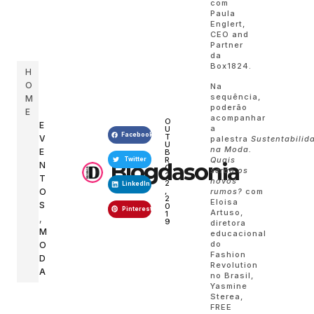
com
Paula
Englert,
CEO and
Partner
da
Box1824.
H
O
Na
sequência,
M
poderão
E
acompanhar
O
E
a
U
Facebook
T
V
palestra
Sustentabilid
U
na Moda.
E
B
R
Quais
Twitter
Blogdasonia
N
O
serão os
2
T
novos
2
LinkedIn
,
O
rumos?
com
2
Eloisa
S
0
Pinterest
Artuso,
1
,
9
diretora
M
educacional
do
O
Fashion
D
Revolution
A
no Brasil,
Yasmine
Sterea,
FREE