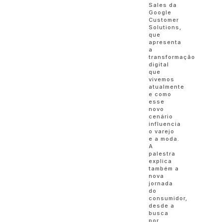
Sales da
Google
Customer
Solutions,
que
apresenta
a
transformação
digital
que
vivemos
atualmente
e como
esse
novo
cenário
influencia
o varejo
e a moda.
A
palestra
explica
também a
nova
jornada
do
consumidor,
desde a
busca
por