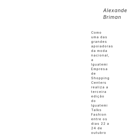
Alexande
Briman
Como
uma das
grandes
apoiadoras
da moda
nacional,
a
Iguatemi
Empresa
de
Shopping
Centers
realiza a
terceira
edição
do
Iguatemi
Talks
Fashion
entre os
dias 22 a
24 de
outubro