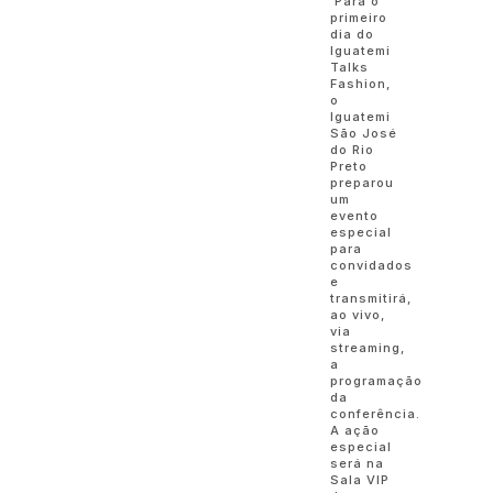
Para o
primeiro
dia do
Iguatemi
Talks
Fashion,
o
Iguatemi
São José
do Rio
Preto
preparou
um
evento
especial
para
convidados
e
transmitirá,
ao vivo,
via
streaming,
a
programação
da
conferência.
A ação
especial
será na
Sala VIP