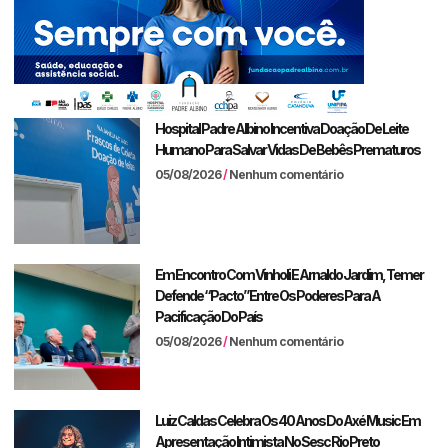
Hospital Padre Albino Incentiva Doação De Leite
Humano Para Salvar Vidas De Bebês Prematuros
05/08/2026
Nenhum comentário
Em Encontro Com Vinholi E Arnaldo Jardim, Temer
Defende “pacto” Entre Os Poderes Para A
Pacificação Do País
05/08/2026
Nenhum comentário
Luiz Caldas Celebra Os 40 Anos Do Axé Music Em
Apresentação Intimista No Sesc Rio Preto