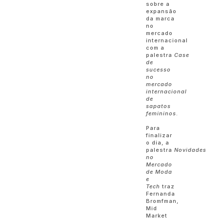
sobre a
expansão
da marca
no
mercado
internacional
com a
palestra
Case
de
sucesso
no
mercado
internacional
de
sapatos
femininos
.
Para
finalizar
o dia, a
palestra
Novidades
no
Mercado
de Moda
e
Tech
traz
Fernanda
Bromfman,
Mid
Market