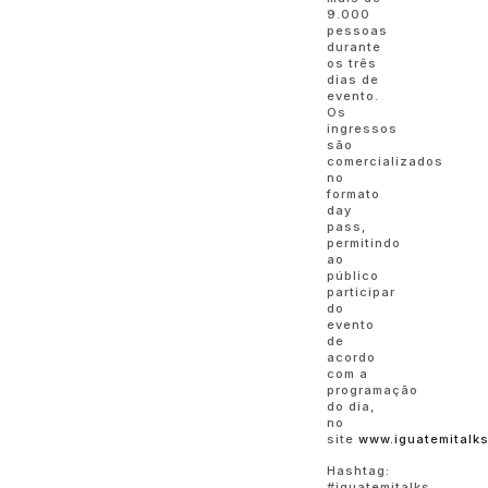
9.000
pessoas
durante
os três
dias de
evento.
Os
ingressos
são
comercializados
no
formato
day
pass,
permitindo
ao
público
participar
do
evento
de
acordo
com a
programação
do dia,
no
site
www.iguatemitalks
Hashtag:
#iguatemitalks