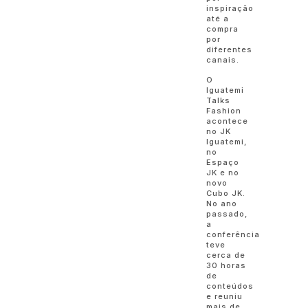
inspiração
até a
compra
por
diferentes
canais.
O
Iguatemi
Talks
Fashion
acontece
no JK
Iguatemi,
no
Espaço
JK e no
novo
Cubo JK.
No ano
passado,
a
conferência
teve
cerca de
30 horas
de
conteúdos
e reuniu
mais de