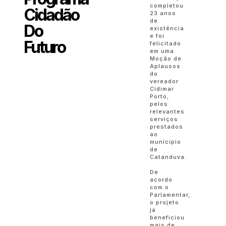
completou
Cidadão
23 anos
de
Do
existência
e foi
Futuro
felicitado
em uma
Moção de
Aplausos
do
vereador
Cidimar
Porto,
pelos
relevantes
serviços
prestados
ao
município
de
Catanduva.
De
acordo
com o
Parlamentar,
o projeto
já
beneficiou
mais de