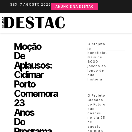
SEX, 7 AGOSTO 2026
ANUNCIE NA DESTAC
Moção
O projeto
já
De
beneficiou
mais de
Aplausos:
6000
jovens ao
longo de
Cidimar
sua
história
Porto
Comemora
O Projeto
23
Cidadão
do Futuro
Anos
que
nasceu
no dia 25
Do
de
agosto
Programa
de 1996,