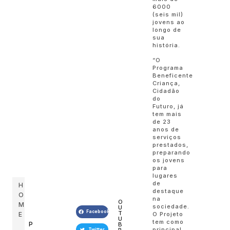
6000
(seis mil)
jovens ao
longo de
sua
história.
“O
Programa
Beneficente
Criança,
Cidadão
do
Futuro, já
tem mais
de 23
anos de
serviços
prestados,
preparando
os jovens
para
lugares
de
H
destaque
O
na
O
M
sociedade.
U
Facebook
T
O Projeto
E
U
tem como
P
B
principal
Twitter