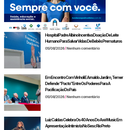
Hospital Padre Albino Incentiva Doação De Leite
Humano Para Salvar Vidas De Bebês Prematuros
05/08/2026
Nenhum comentário
Em Encontro Com Vinholi E Arnaldo Jardim, Temer
Defende “pacto” Entre Os Poderes Para A
Pacificação Do País
05/08/2026
Nenhum comentário
Luiz Caldas Celebra Os 40 Anos Do Axé Music Em
Apresentação Intimista No Sesc Rio Preto