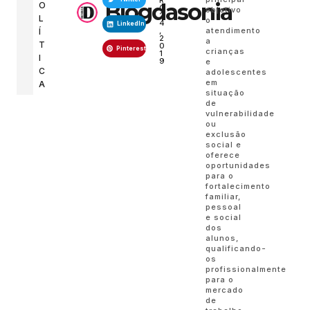
R
Blogdasonia
O
O
objetivo
2
L
o
4
LinkedIn
atendimento
,
Í
2
a
T
0
Pinterest
crianças
1
I
9
e
C
adolescentes
em
A
situação
de
vulnerabilidade
ou
exclusão
social e
oferece
oportunidades
para o
fortalecimento
familiar,
pessoal
e social
dos
alunos,
qualificando-
os
profissionalmente
para o
mercado
de