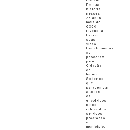
trabalho.
Em sua
história,
nesses
23 anos,
mais de
6000
jovens já
tiveram
suas
vidas
transformadas
ao
passarem
pelo
Cidadão
do
Futuro.
Só temos
que
parabenizar
a todos
os
envolvidos,
pelos
relevantes
serviços
prestados
ao
município.