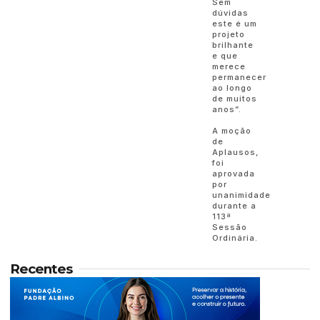
Sem
dúvidas
este é um
projeto
brilhante
e que
merece
permanecer
ao longo
de muitos
anos”.
A moção
de
Aplausos,
foi
aprovada
por
unanimidade
durante a
113ª
Sessão
Ordinária.
Recentes