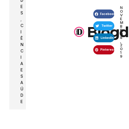
D
E
N
O
S
Facebook
V
E
,
M
C
Blogd
B
Twitter
R
I
O
8
Ê
LinkedIn
,
N
2
0
Pinterest
C
1
9
I
A
E
S
A
Ú
D
E