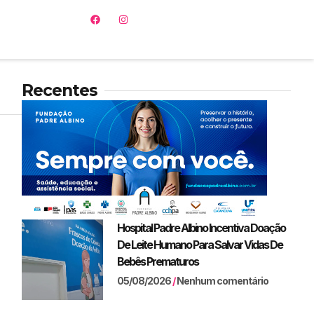
Recentes
Hospital Padre Albino Incentiva Doação
De Leite Humano Para Salvar Vidas De
Bebês Prematuros
05/08/2026
Nenhum comentário