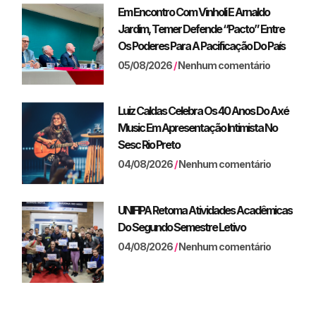
Em Encontro Com Vinholi E Arnaldo
Jardim, Temer Defende “pacto” Entre
Os Poderes Para A Pacificação Do País
05/08/2026
Nenhum comentário
Luiz Caldas Celebra Os 40 Anos Do Axé
Music Em Apresentação Intimista No
Sesc Rio Preto
04/08/2026
Nenhum comentário
UNIFIPA Retoma Atividades Acadêmicas
Do Segundo Semestre Letivo
04/08/2026
Nenhum comentário