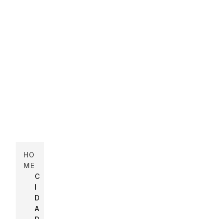
HO
ME
C
I
D
A