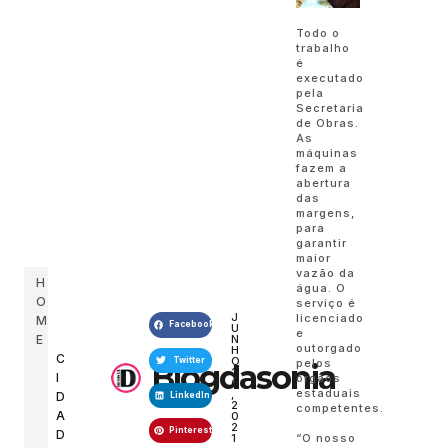
Todo o
trabalho
é
executado
pela
Secretaria
de Obras.
As
máquinas
fazem a
abertura
das
margens,
para
garantir
maior
vazão da
H
água. O
O
serviço é
J
licenciado
M
Facebook
U
e
N
E
outorgado
H
C
O
Twitter
pelos
Blogdasonia
2
I
órgãos
6
estaduais
,
D
LinkedIn
2
competentes.
A
0
2
Pinterest
D
“O nosso
1