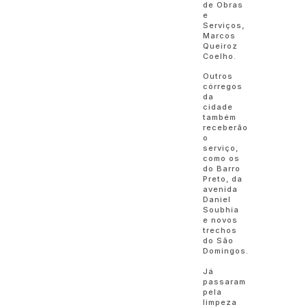
de Obras
e
Serviços,
Marcos
Queiroz
Coelho.
Outros
córregos
da
cidade
também
receberão
o
serviço,
como os
do Barro
Preto, da
avenida
Daniel
Soubhia
e novos
trechos
do São
Domingos.
Já
passaram
pela
limpeza