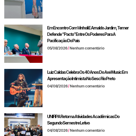
Em Encontro Com Vinholi E Arnaldo Jardim, Temer
Defende “pacto” Entre Os Poderes Para A
Pacificação Do País
05/08/2026
Nenhum comentário
Luiz Caldas Celebra Os 40 Anos Do Axé Music Em
Apresentação Intimista No Sesc Rio Preto
04/08/2026
Nenhum comentário
UNIFIPA Retoma Atividades Acadêmicas Do
Segundo Semestre Letivo
04/08/2026
Nenhum comentário