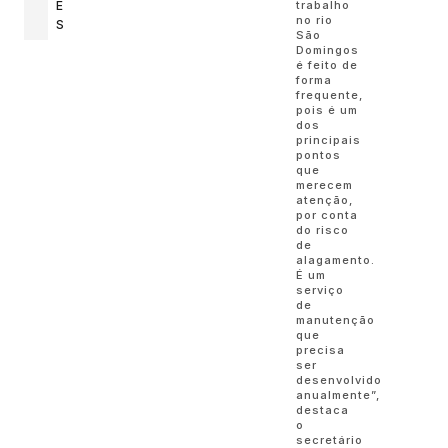
trabalho
E
no rio
S
São
Domingos
é feito de
forma
frequente,
pois é um
dos
principais
pontos
que
merecem
atenção,
por conta
do risco
de
alagamento.
É um
serviço
de
manutenção
que
precisa
ser
desenvolvido
anualmente”,
destaca
o
secretário