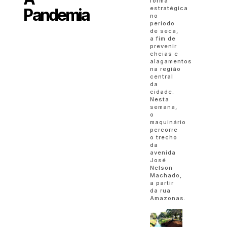
forma
estratégica
Pandemia
no
período
de seca,
a fim de
prevenir
cheias e
alagamentos
na região
central
da
cidade.
Nesta
semana,
o
maquinário
percorre
o trecho
da
avenida
José
Nelson
Machado,
a partir
da rua
Amazonas.