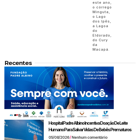
este ano,
o córrego
Minguta,
o Lago
dos Ipês,
a Lagoa
do
Eldorado,
do Cury
da
Macapá.
Recentes
Hospital Padre Albino Incentiva Doação De Leite
Humano Para Salvar Vidas De Bebês Prematuros
05/08/2026
Nenhum comentário