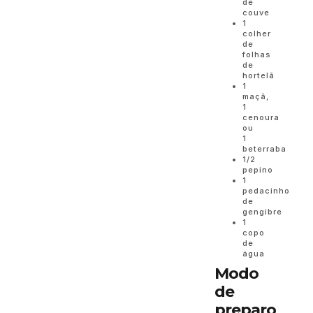
de
couve
1
colher
de
folhas
de
hortelã
1
maçã,
1
cenoura
ou
1
beterraba
1/2
pepino
1
pedacinho
de
gengibre
1
copo
de
água
Modo
de
preparo