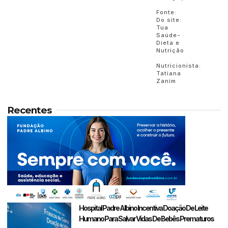
Fonte:
Do site:
Tua
Saúde-
Dieta e
Nutrição
Nutricionista:
Tatiana
Zanim
Recentes
Hospital Padre Albino Incentiva Doação De Leite
Humano Para Salvar Vidas De Bebês Prematuros