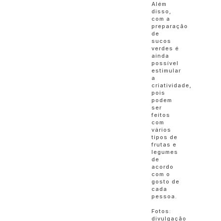
Além
disso,
com a
preparação
de
sucos
verdes é
ainda
possível
estimular
a
criatividade,
pois
podem
ser
feitos
com
vários
tipos de
frutas e
legumes
de
acordo
com o
gosto de
cada
pessoa.
Fotos:
divulgação