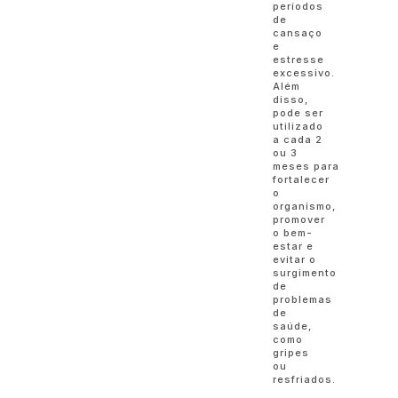
períodos
de
cansaço
e
estresse
excessivo.
Além
disso,
pode ser
utilizado
a cada 2
ou 3
meses para
fortalecer
o
organismo,
promover
o bem-
estar e
evitar o
surgimento
de
problemas
de
saúde,
como
gripes
ou
resfriados.