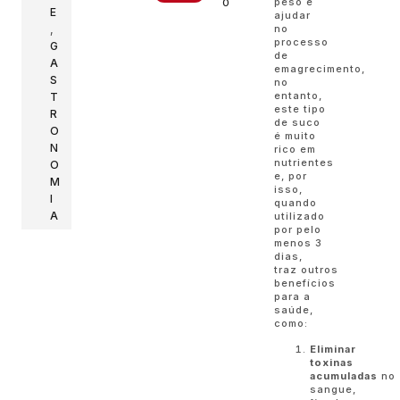
peso e
0
E
ajudar
no
,
processo
G
de
A
emagrecimento,
S
no
entanto,
T
este tipo
R
de suco
O
é muito
N
rico em
nutrientes
O
e, por
M
isso,
I
quando
A
utilizado
por pelo
menos 3
dias,
traz outros
benefícios
para a
saúde,
como:
Eliminar
toxinas
acumuladas
no
sangue,