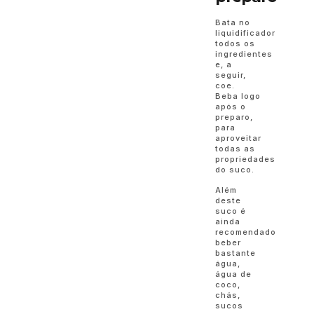
Bata no
liquidificador
todos os
ingredientes
e, a
seguir,
coe.
Beba logo
após o
preparo,
para
aproveitar
todas as
propriedades
do suco.
Além
deste
suco é
ainda
recomendado
beber
bastante
água,
água de
coco,
chás,
sucos