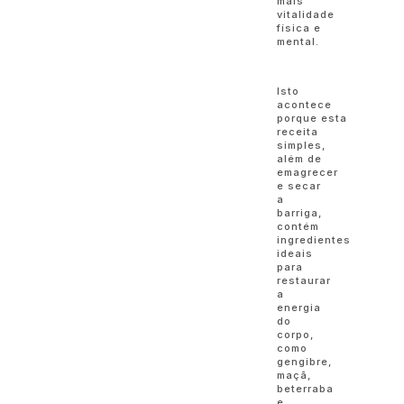
mais
vitalidade
física e
mental.
Isto
acontece
porque esta
receita
simples,
além de
emagrecer
e secar
a
barriga,
contém
ingredientes
ideais
para
restaurar
a
energia
do
corpo,
como
gengibre,
maçã,
beterraba
e