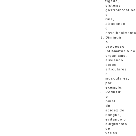
fígado,
sistema
gastrointestina
e
rins,
atrasando
o
envelhecimento
Diminuir
o
processo
inflamatório
no
organismo,
aliviando
dores
articulares
e
musculares,
por
exemplo;
Reduzir
o
nível
de
acidez
do
sangue,
evitando o
surgimento
de
várias