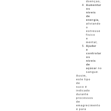
doenças;
Aumentar
os
níveis
de
energia
,
aliviando
o
estresse
físico
e
mental;
Ajudar
a
controlar
os
níveis
de
açúcar
no
sangue.
Assim,
este tipo
de
suco é
indicado
durante
processos
de
emagrecimento
e para