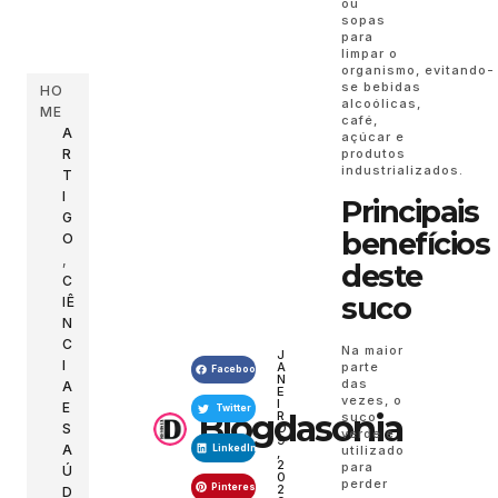
ou
sopas
para
limpar o
organismo, evitando-
se bebidas
HO
alcoólicas,
ME
café,
A
açúcar e
R
produtos
industrializados.
T
I
Principais
G
benefícios
O
,
deste
C
suco
IÊ
N
C
Na maior
J
I
parte
A
Facebook
N
das
A
E
vezes, o
I
E
Twitter
Blogdasonia
R
suco
S
O
verde é
9
A
LinkedIn
utilizado
,
2
para
Ú
0
perder
Pinterest
2
D