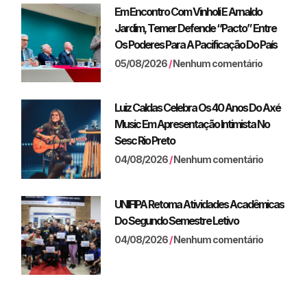
Em Encontro Com Vinholi E Arnaldo
Jardim, Temer Defende “pacto” Entre
Os Poderes Para A Pacificação Do País
05/08/2026
Nenhum comentário
Luiz Caldas Celebra Os 40 Anos Do Axé
Music Em Apresentação Intimista No
Sesc Rio Preto
04/08/2026
Nenhum comentário
UNIFIPA Retoma Atividades Acadêmicas
Do Segundo Semestre Letivo
04/08/2026
Nenhum comentário