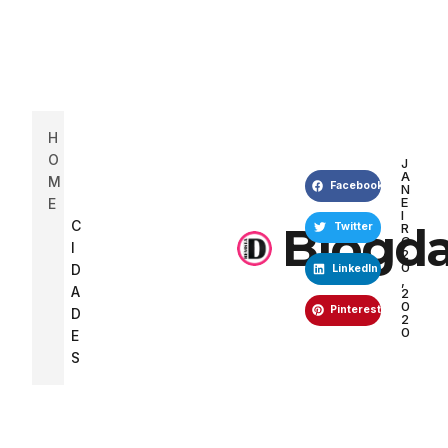
H
O
J
A
M
Facebook
N
E
E
I
C
Blogda
R
Twitter
O
I
2
0
D
LinkedIn
,
A
2
0
Pinterest
D
2
0
E
S