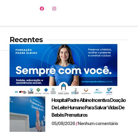
Recentes
Hospital Padre Albino Incentiva Doação
De Leite Humano Para Salvar Vidas De
Bebês Prematuros
05/08/2026
Nenhum comentário